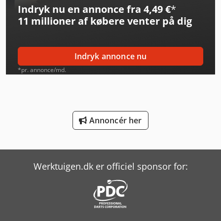
Indryk nu en annonce fra 4,49 €
*
Knoll K-3
11 millioner af købere
venter på dig
Komatsu Hb365Lc-3
Linde L 10
Indryk annonce nu
Linde L 12
*pr. annonce/md.
Linde L 16
Linde Reachstacker
Annoncér her
Linde Sideloader
Man L 2000
Werktuigen.dk er officiel sponsor for:
Man Tgl 10
Manitou Mla-T 516-75 H
Manitou Mt 1335