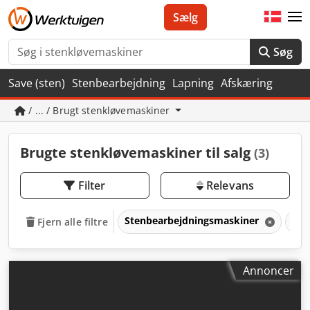
Sælg
Søg
Save (sten)
Stenbearbejdning
Lapning
Afskæring
/ ... / Brugt stenkløvemaskiner
Brugte stenkløvemaskiner til salg
(3)
Filter
Relevans
Stenbearbejdningsmaskiner
Ste
Fjern alle filtre
Annoncer