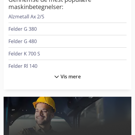
maskinbetegnelser:
Alzmetall Ax 2/S
Felder G 380
Felder G 480
Felder K 700 S
Felder Rl 140
Vis mere
Felder Rl 300
Graule Akf 4/250
Graule As 450
Haas St-20
Haas Tl-2