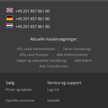
Manitou Mt 1840
+49 201 857 861 80
Sennebogen 818 E
+49 201 857 861 80
Volvo Fh 16
+49 201 857 861 80
Yeong Chin Machinery Industries Co. Ltd. (Ycm) Nfx400A
Aktuelle maskinsøgninger:
Alfa Laval Varmeveksler
Tørrer (landbrug)
Alfa Laval Pumper
Abb Elektromotorer
Vægte og vejeudstyr (landbrug)
Abb Robot
Abb Transformers
Sælg
Service og support
Priser og takster
Log ind
Oprette annoncer
Kontakt