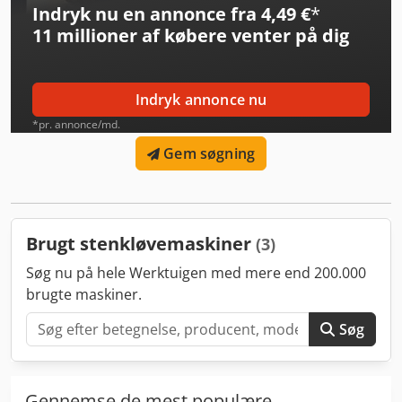
Indryk nu en annonce fra 4,49 €
*
Elektrohydraulisk drev • Robust ramme, designet til
11 millioner af købere
venter på dig
intensiv brug Perfekt til automatisering af produktionen af
blokke, hulsten og kantsten.
Indryk annonce nu
*pr. annonce/md.
Gem søgning
Brugt stenkløvemaskiner
(3)
Søg nu på hele Werktuigen med mere end 200.000
brugte maskiner.
Søg
Gennemse de mest populære