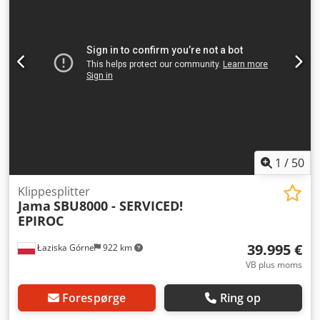
1
/
50
Klippesplitter
Jama
SBU8000 - SERVICED!
EPIROC
39.995 €
Łaziska Górne
922 km
VB plus moms
Forespørge
Ring op