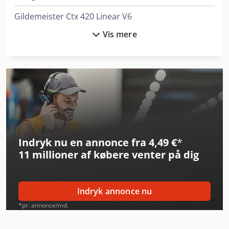
Gildemeister Ctx 420 Linear V6
Vis mere
Graule As 450
Heller H 6000
Hermle C 400
Index Ms22-6
Index Ms40-6
Indryk nu en annonce fra 4,49 €
*
Jcb 540-180
11 millioner af købere
venter på dig
Kaltenbach Kks 400 E
Kaltenbach Kks 450 E
Indryk annonce nu
Kami Dkm 410L
*pr. annonce/md.
Kami Fkm 660 B-1