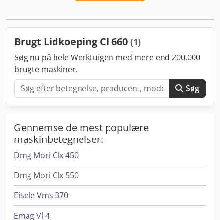
af slibe- og regelskiver, egnet til en LIDKOEPING CL 660.
Flere sæt tilgængelige.
Brugt Lidkoeping Cl 660
(1)
Søg nu på hele Werktuigen med mere end 200.000
brugte maskiner.
Søg
Gennemse de mest populære
maskinbetegnelser:
Dmg Mori Clx 450
Dmg Mori Clx 550
Eisele Vms 370
Emag Vl 4