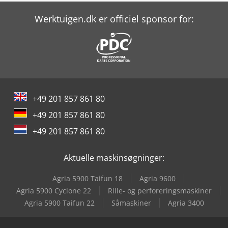
Lagun L 1400
Werktuigen.dk er officiel sponsor for:
Lagun L 1600
Lagun L 2000
Lagun L 850
+49 201 857 861 80
Liebherr L 538
+49 201 857 861 80
Liebherr L 546
+49 201 857 861 80
Lissmac Sbm-L 1000 G1S2
Aktuelle maskinsøgninger:
Lissmac Sbm-Xl 1500 S2B2
Agria 5900 Taifun 18
Agria 9600
Lvd Ppeb 400/61
Agria 5900 Cyclone 22
Rille- og perforeringsmaskiner
Agria 5900 Taifun 22
Såmaskiner
Agria 3400
Scm Olimpic K 560