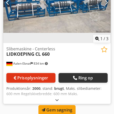
1
/
3
Slibemaskine - Centerless
LIDKOEPING
CL 660
Aalen-Ebnat
834 km
Prisoplysninger
Ring op
Produktionsår:
2000
, stand:
brugt
, Maks. slibediameter:
600 mm Regelskivebredde: 600 mm Maks.
slibeskivebredde: 600 mm Samlet effektbehov: kW
Maskinvægt ca.: t Pladsbehov ca.: m Dedpfx Asfp U Ugjc
Gem søgning
Asck Spindelsæt bestående af spindelaksler til montering