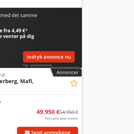
varmer
, Farve: Hvid, tilladt totalvægt:
jedring, tiphydraulik, retarder,
system (EBS), elektronisk
r med det samme
aanlæg, adaptiv fartpilot (ACC), LED-
l mobiltelefon Bluetooth, regnsensor,
 fra 4,49 €
*
opvarmede sidespejle, opvarmet
e
venter på dig
ningsindikator, bakkestartsassistent,
tem, øvre og nedre køje, EGR, SCR, ikke-
ehøver ikke at svare til tilbuddet.
Indryk annonce nu
*pr. annonce/md.
Annoncer
nit
erberg, Mafi,
49.950 €
54.950 €
Fast pris plus moms
Send anmodning