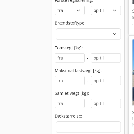
Første registrering:
-
Brændstoftype:
Tomvægt [kg]:
-
Maksimal lastvægt [kg]:
-
Samlet vægt [kg]:
-
Dækstørrelse: