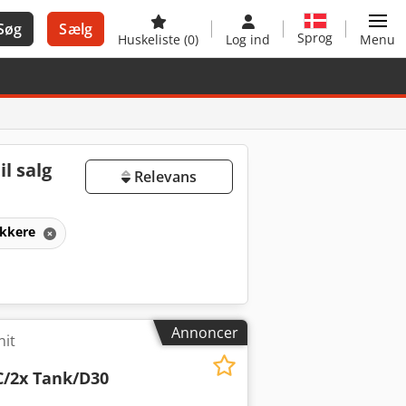
Søg
Sælg
Sprog
Huskeliste
(0)
Log ind
Menu
l salg
Relevans
ækkere
Annoncer
nit
C/2x Tank/D30