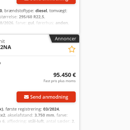
0
, brændstoftype:
diesel
, tomvægt:
størrelse:
295/60 R22,5
,
8/2026
, farve:
gul
, førerhus:
anden
,
ABS
, Farve RAL 1004, egenvægt: 8700
 2. aksel: , sæder stof, blad-luft
Annoncer
nit
sæde, servostyring, elektriske vinduer:
x2NA
taffjedret, uforpligtende tilbud, fejl
t. Csdpfx Aeyivlgsiloha
95.450 €
Fast pris plus moms
Send anmodning
k)
, første registrering:
03/2024
,
4x2
, akselafstand:
3.750 mm
, farve:
o 6
, affjedring:
stål-luft
, antal sæder:
2
,
varmer
, Farve: Hvid, tilladt totalvægt: