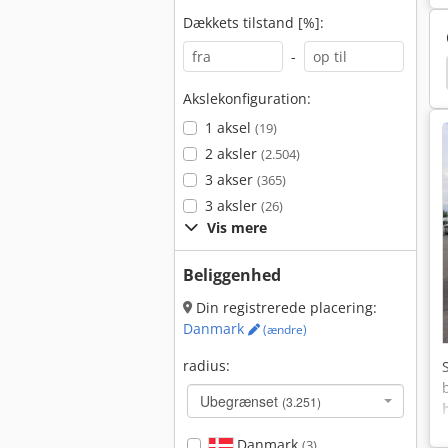
Dækkets tilstand [%]:
-
graver
Daf Cf
Renault Premium
Scania G
Akslekonfiguration:
1 aksel
(19)
2 aksler
(2.504)
3 akser
(365)
3 aksler
(26)
Vis mere
Beliggenhed
Din registrerede placering:
Danmark
(ændre)
radius:
Ubegrænset
(3.251)
Danmark
(3)