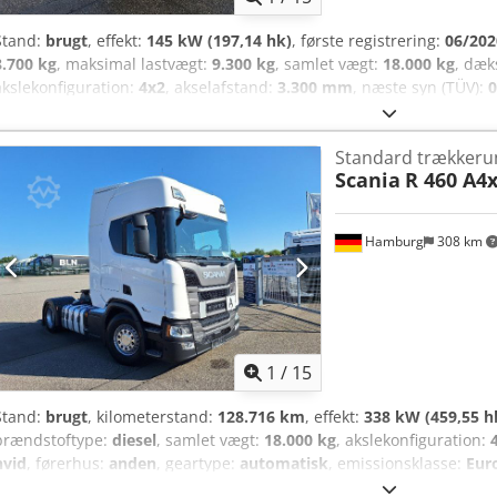
Stand:
brugt
, effekt:
145 kW (197,14 hk)
, første registrering:
06/202
8.700 kg
, maksimal lastvægt:
9.300 kg
, samlet vægt:
18.000 kg
, dæk
akslekonfiguration:
4x2
, akselafstand:
3.300 mm
, næste syn (TÜV):
0
geartype:
automatisk
, affjedring:
stål-luft
, antal sæder:
1
, Udstyr:
kg, tilladt totalvægt: 18000 kg, dækstørrelse: 295/60 R22.5, 1. aksel: ,
Standard trækkeru
affjedring, højdejusterbar svingskive: hydraulisk, luftaffjedret fører
Scania
R 460 A4
førerside, kantstensspejl, gulvbelægning gummi, affjedret kabine: luf
og mellemsalg forbeholdt. Billedet behøver ikke at svare til tilbudde
Hamburg
308 km
1
/
15
Stand:
brugt
, kilometerstand:
128.716 km
, effekt:
338 kW (459,55 h
brændstoftype:
diesel
, samlet vægt:
18.000 kg
, akslekonfiguration:
hvid
, førerhus:
anden
, geartype:
automatisk
, emissionsklasse:
Eur
Udstyr:
ABS, differentialespær, fartpilot, klimaanlæg, parkerings