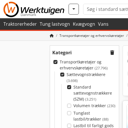
Danmark
Traktorerheder
Tung lastvogn
Kvægvogn
Vans
Transportkøretøjer og erhvervskøretøjer
Kategori
Transportkøretøjer og
erhvervskøretøjer
(27.796)
Sættevognstrækkere
(3.698)
Standard
sættevognstrækkere
(SZM)
(3.251)
Volumen trækker
(230)
Tunglast
lastbil/trækker
(88)
Lastbil til farligt gods