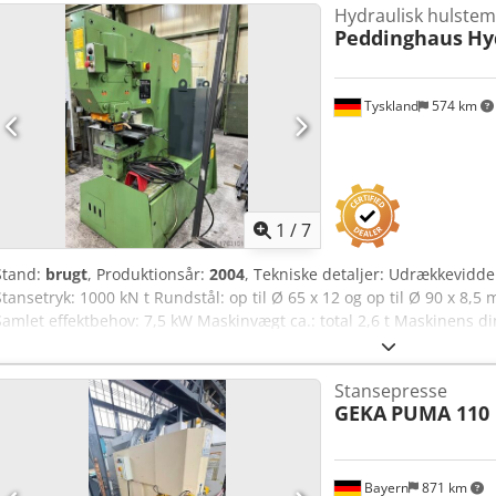
Hydraulisk hulstem
Peddinghaus
Hy
Tyskland
574 km
1
/
7
Stand:
brugt
, Produktionsår:
2004
, Tekniske detaljer: Udrækkevidde
Stansetryk: 1000 kN t Rundstål: op til Ø 65 x 12 og op til Ø 90 x 8,5 
Samlet effektbehov: 7,5 kW Maskinvægt ca.: total 2,6 t Maskinens di
Dimensioner Værktøjsskab L x B x H: 0,7 x 0,35 x 0,9 m Kraftig, rob
med stor udlægslængde - Stanseenhed: Stempelholder med hurtigski
Stansepresse
mm, stripper størrelse L: 360 x B: 300 mm - Stansebord: LxB: 360 
GEKA
PUMA 110
med justeringsanordning og matriceholder Ø 50 x 25 mm (udstyret
- ved 10 mm slaglængde = op til 45 slag/min. - ved 30 mm slaglængd
slaglængde = op til 14 slag/min. Stanseslag: min. 10 mm og maks. 
justerbar Udstyret med stempel Ø 16 mm Fodpedal Crsdju Ick Topfx
Bayern
871 km