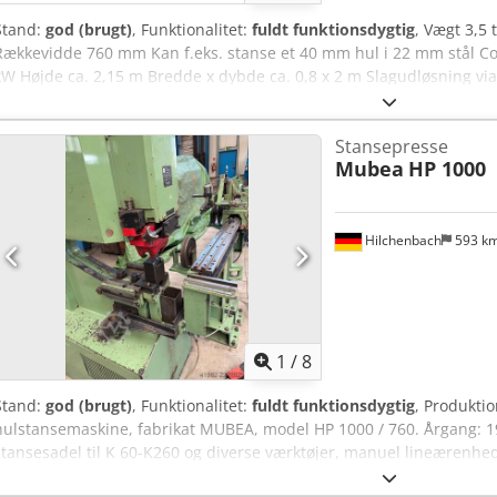
Stand:
god (brugt)
, Funktionalitet:
fuldt funktionsdygtig
, Vægt 3,5
Rækkevidde 760 mm Kan f.eks. stanse et 40 mm hul i 22 mm stål Co
kW Højde ca. 2,15 m Bredde x dybde ca. 0,8 x 2 m Slagudløsning via
Stansepresse
Mubea
HP 1000
Hilchenbach
593 k
1
/
8
Stand:
god (brugt)
, Funktionalitet:
fuldt funktionsdygtig
, Produkti
hulstansemaskine, fabrikat MUBEA, model HP 1000 / 760. Årgang: 1
stansesadel til K 60-K260 og diverse værktøjer, manuel lineærenhed 
drejelig og med digital indikator, vognspænding samt fodpedal. Mål