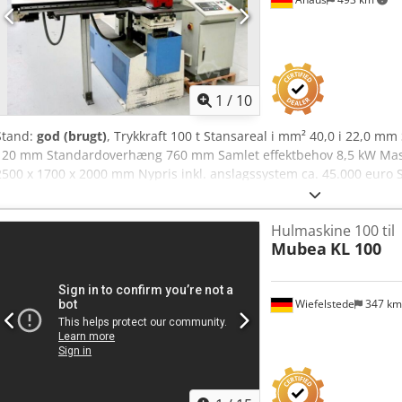
1
/
10
Stand:
god (brugt)
, Trykkraft 100 t Stansareal i mm² 40,0 i 22,0 
120 mm Standardoverhæng 760 mm Samlet effektbehov 8,5 kW Maski
2500 x 1700 x 2000 mm Nypris inkl. anslagssystem ca. 45.000 euro Sp
robust/kraftig hydraulisk stansemaskine - Stansslaglængde trinløs
MATIC 82" * Bevægelsesområde i X- og Y-akse * med "FAGOR" styree
Hulmaskine 100 til
separat styreskab - diverse (special-)stansværktøjer (se billede 9) - 
Mubea
KL 100
pladeafviser - 1 x frit bevægelig fodkontakt - Brugsanvisning til ma
Wiefelstede
347 k