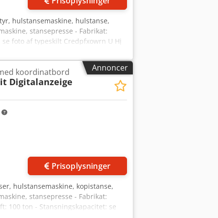
Prisoplysninger
tyr, hulstansemaskine, hulstanse,
maskine, stansepresse - Fabrikat:
 se foto af typeskilt Credpfxowrn U Hj
ioner: 1460/880/H2100 mm - Vægt: 2660
Annoncer
 med koordinatbord
it Digitalanzeige
m
Prisoplysninger
ser, hulstanse­maskine, kopistanse,
maskine, stansepresse - Fabrikat:
t: 100 ton - Stansningskapacitet: se
aterialebord: 1240 x 615 mm - Vandring: