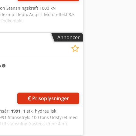
 ton Stansningskraft 1000 kN
dezmp I Iepfx Anqsrf Motoreffekt 8,5
 fodkontakt
Annoncer
m
Prisoplysninger
onsår:
1991
, 1 stk. hydraulisk
991 Stansetryk: 100 tons Udstyret med
til stansning (raster-skinne 4 m),
 (L x B x H): 1930 x 780 x 1980 mm