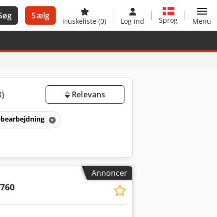
Søg
Sælg
Sprog
Huskeliste
(0)
Log ind
Menu
8)
Relevans
ebearbejdning
Annoncer
/760