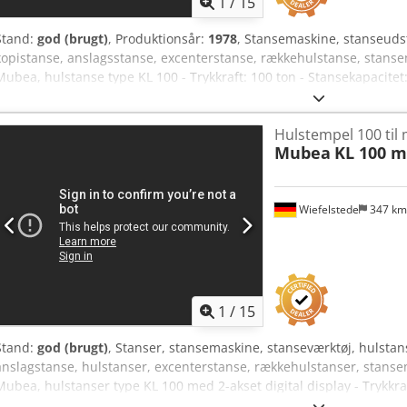
1
/
15
Stand:
god (brugt)
, Produktionsår:
1978
, Stansemaskine, stanseuds
kopistanse, anslagsstanse, excenterstanse, rækkehulstanse, stanse
Mubea, hulstanse type KL 100 - Trykkraft: 100 ton - Stansekapacitet:
Anqsf - Udladning: 500 mm - Tilbehør: inklusiv, se fotos - Dimens
kg
Hulstempel 100 til
Mubea
KL 100 m
Wiefelstede
347 k
1
/
15
Stand:
god (brugt)
, Stanser, stanse­maskine, stanseværktøj, hulstan
anslagstanse, hulstanser, excenterstanse, rækkehulstanser, stanse­
Mubea, hulstanser type KL 100 med 2-akset digital display - Trykkraf
billedet af typeskiltet - Udræk: 535 mm Credpfx Aoik Sl Henqsf - M