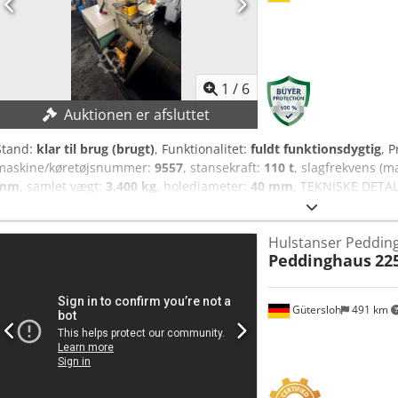
materiale med en styrke på 400 N/mm². Tilbehør: Diverse stansere
indvendig diameter.
1
/
6
Auktionen er afsluttet
Stand:
klar til brug (brugt)
, Funktionalitet:
fuldt funktionsdygtig
, 
maskine/køretøjsnummer:
9557
, stansekraft:
110 t
, slagfrekvens (m
mm
, samlet vægt:
3.400 kg
, holediameter:
40 mm
, TEKNISKE DETAL
Stansekraft: 110 t Stansekapacitet: Ø 40 x 20 mm Udskæring: 750 Sl
990 mm MASKINDETALJER Styring: konventionel Dimensioner & vægt P
Hulstanser Peddin
1.300 x 2.300 mm Maskinvægt: ca. 3.400 kg
Peddinghaus
22
Gütersloh
491 km