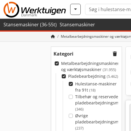
Danmark
Stansemaskiner (36-55t)
Stansemaskiner
Metalbearbejdningsmaskiner og værktøjsm
Kategori
Metalbearbejdningsmaskiner
og værktøjsmaskiner
(31.955)
Pladebearbejdning
(5.462)
Hulestanse-maskiner
fra 91t
(18)
Tilbehør og reservedele til
pladebearbejdningsmaskine
(346)
Øvrige
pladebearbejdningsmaskine
(237)