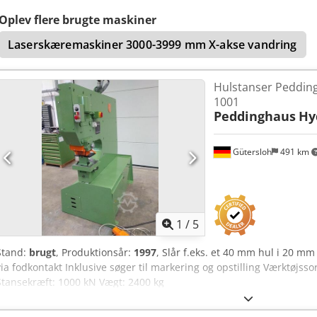
Udladning: 760 mm Arbejds-højde: 1135 mm Hul: 40 i 22 mm Crjdpfx 
Slaghastighed ved fuldt slag: 11 slag Drivkraft: 8,5 kW Vægt: 3800 k
Oplev flere brugte maskiner
Laserskæremaskiner 3000-3999 mm X-akse vandring
Hulstanser Peddin
1001
Peddinghaus
Hy
Gütersloh
491 km
1
/
5
Stand:
brugt
, Produktionsår:
1997
, Slår f.eks. et 40 mm hul i 20 m
via fodkontakt Inklusive søger til markering og opstilling Værktøjsso
Stansekræft: 1000 kN Vægt: 2400 kg