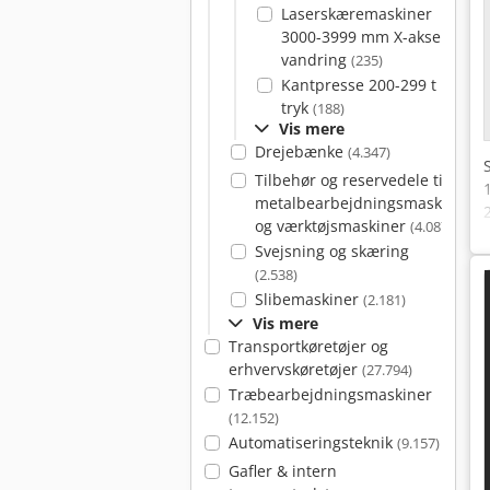
Laserskæremaskiner
3000-3999 mm X-akse
vandring
(235)
Kantpresse 200-299 t
tryk
(188)
Vis mere
Drejebænke
(4.347)
Tilbehør og reservedele til
metalbearbejdningsmaskiner
og værktøjsmaskiner
(4.087)
Svejsning og skæring
(2.538)
Slibemaskiner
(2.181)
Vis mere
Transportkøretøjer og
erhvervskøretøjer
(27.794)
Træbearbejdningsmaskiner
(12.152)
Automatiseringsteknik
(9.157)
Gafler & intern