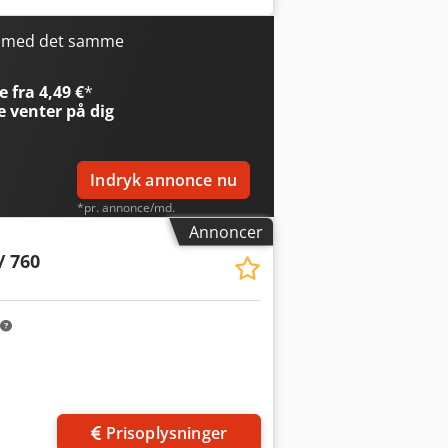
 display - Tilbehør: inkl. ifølge
- Vægt af tilbehør: 693 kg
r med det samme
 fra 4,49 €
*
e
venter på dig
Indryk annonce nu
*pr. annonce/md.
Annoncer
/ 760
Prisoplysninger