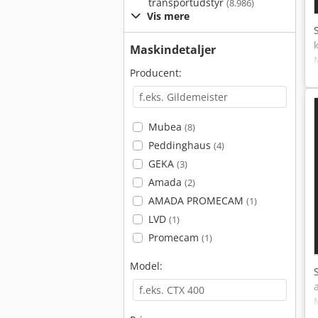
transportudstyr
(8.986)
Vis mere
Maskindetaljer
Producent:
Mubea
(8)
Peddinghaus
(4)
GEKA
(3)
Amada
(2)
AMADA PROMECAM
(1)
LVD
(1)
Promecam
(1)
Model: