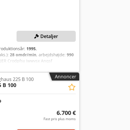
dskaber, stempler og matricer
Detaljer
Produktionsår:
1995
,
aks.):
28 omdr/min
, arbejdshøjde:
990
JER Crodpfsy Iwwvsx Anqsf
agantal: 28 slag/min Arbejds højde:
ladsbehov (L x B x H): ca. 2.300 x
Annoncer
ghaus 225 B 100
5 B 100
6.700 €
Fast pris plus moms