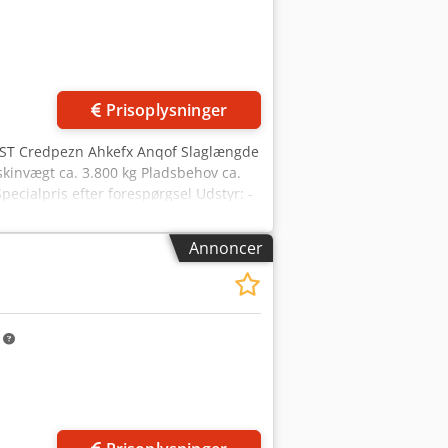
Prisoplysninger
mm ST Credpezn Ahkefx Anqof Slaglængde
nvægt ca. 3.800 kg Pladsbehov ca.
ecialpris efter forespørgsel Udstyr: -
t justerbar - NC-anslagssystem "MUBEA
nhed * inkl. stort opsætningsbord *
Annoncer
forreste sikkerhedsanordning, inkl.
skine + anlagssystem
m