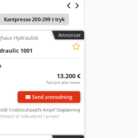
Anezkg Slsqef Slag: 0 - 70 slag
g / 3600 kg Brugt, funktionsdygtig
Kantpresse 200-299 t tryk
Annoncer
ghaus Hydraulisk
draulic 1001
13.200 €
Fast pris plus moms
Send anmodning
m stål Crodsizuhpepfx Anqef Slagløsning
rtiment er inkluderet i prisen