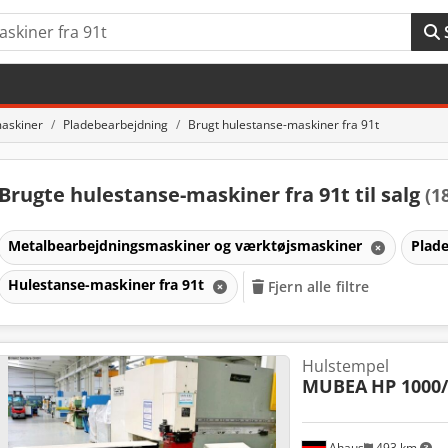
askiner
Pladebearbejdning
Brugt hulestanse-maskiner fra 91t
Brugte hulestanse-maskiner fra 91t til salg
(1
Metalbearbejdningsmaskiner og værktøjsmaskiner
Plad
Hulestanse-maskiner fra 91t
Fjern alle filtre
r
Hulstempel
MUBEA
HP 1000
r
Ahaus
493 km