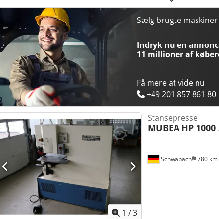
x = 1100 mm / y = 600 mm - Digital display: Heidenhain 2-akset digital
billeder - Samlede mål: 2200/2020/H2110 mm - Maskinvægt: 3145 kg 
Sælg brugte maskine
Indryk nu en annonce
11 millioner af køber
Få mere at vide nu
+49 201 857 861 80
Stansepresse
MUBEA
HP 1000 
Schwabach
780 km
1
/
3