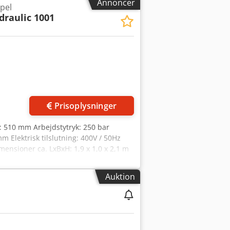
Annoncer
pel
draulic 1001
Prisoplysninger
: 510 mm Arbejdstytryk: 250 bar
mm Elektrisk tilslutning: 400V / 50Hz
mensioner ca. LxBxH: 1,9 x 1,0 x 2,1 m
ust elektrohydraulisk hulstansemaskine
fteanordning til stempler op til Ø 31
Auktion
x 300 mm, stanseunderlag 360 x 300 mm
 med matrice Ø 16 mm) Slaghastighed:
e = op til 22 slag/min. - ved 50 mm
50 mm Slaglængde og slagposition
 Anqef Stansepræstationer angivet for