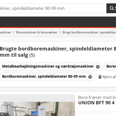
askiner
Boremaskiner & boreværker
Brugt bordboremaskiner, spindeldi
Brugte bordboremaskiner, spindeldiameter 8
mm til salg
(5)
Metalbearbejdningsmaskiner og værktøjsmaskiner
Bore
Bordboremaskiner, spindeldiameter 80-99 mm
Fjern al
Bore-fræser med b
UNION
BFT 90 4