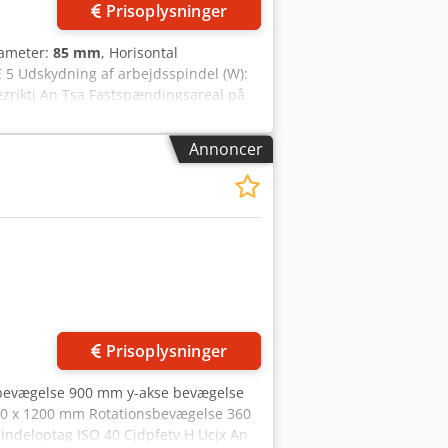
Prisoplysninger
iameter:
85 mm
, Horisontal
5 Udskydning af arbejdsspindel (W):
zriktj An Tsa Fastspændingsareal på
teringsplade, hoved og støtte.
Annoncer
Prisoplysninger
 bevægelse 900 mm y-akse bevægelse
0 x 1200 mm Rotationsbevægelse 360
indeloptag ISO 40 Cjdpfetv H Ucjx An