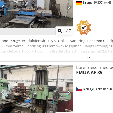
Bremen
357 km
1
/
7
Stand:
brugt
, Produktionsår:
1978
, x-akse, vandring 1000 mm Chedp
900 mm z-akse, vandring 800 mm w-akse (spindel, langs retning)
spændeflade 1.000 x 1.000 mm Bordets belastningskapacitet 2,5 t Sp
fræsespindel 11 kW Værktøjsopsætning SK 40 | Styring Heidenhain T
3,25 x 3,0 m Maskinvægt ca. 8 t brugt bordboremaskine. CNC Heide
Bore-fræser med b
forskelligt værktøjsopsætning - drejebord, motoriseret - kølevæske
FMUA
AF 85
Den Tjekkiske Republ