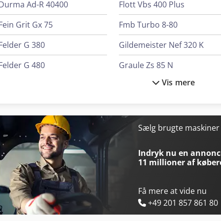
Durma Ad-R 40400
Flott Vbs 400 Plus
Fein Grit Gx 75
Fmb Turbo 8-80
Felder G 380
Gildemeister Nef 320 K
Felder G 480
Graule Zs 85 N
Vis mere
Felder K 700 S
Index Ms22-6
Flott Bsm 75
Index Ms40-6
Flott Bsm 75 A
Krone Bdf
Sælg brugte maskine
Flott Hbs 250 Ha
Lagun L 1400
Indryk nu en annonce
11 millioner af køber
Få mere at vide nu
+49 201 857 861 80