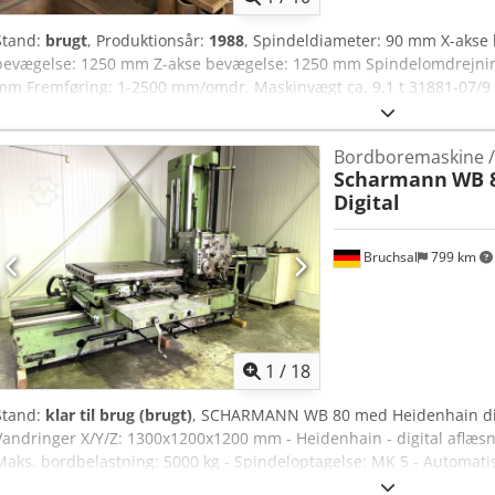
Stand:
brugt
, Produktionsår:
1988
, Spindeldiameter: 90 mm X-akse
bevægelse: 1250 mm Z-akse bevægelse: 1250 mm Spindelomdrejning
mm Fremføring: 1-2500 mm/omdr. Maskinvægt ca. 9,1 t 31881-07/9 D
producent eller operatør og er derfor uforpligtende for os. Mellem
salgs- og forretningsbetingelser gælder. Om os Mere end 400 egne
Bordboremaskine 
lagerplads, krankapacitet 70 t Chsdpfxjyutqko An Tja Over 10.000 art
Scharmann
WB 8
du at sælge maskiner, produktionslinjer eller din virksomhed, så kon
Digital
hjemmeside. Besigtigelse er mulig efter aftale. Vi glæder os til dit
Bruchsal
799 km
1
/
18
Stand:
klar til brug (brugt)
, SCHARMANN WB 80 med Heidenhain digi
Vandringer X/Y/Z: 1300x1200x1200 mm - Heidenhain - digital aflæs
Maks. bordbelastning: 5000 kg - Spindeloptagelse: MK 5 - Automatis
Hurtigkørsler - Spindelhastigheder: 24 - 2880 o/min - Kølevæskeanlæg