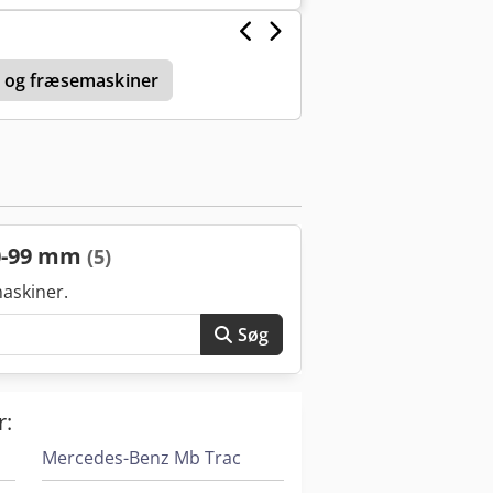
 og fræsemaskiner
80-99 mm
(5)
askiner.
Søg
r:
Mercedes-Benz Mb Trac