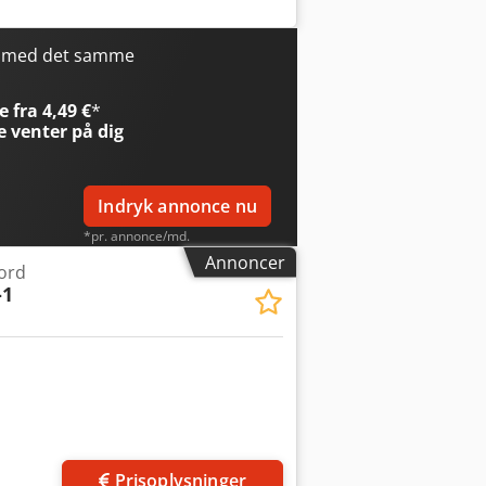
t effektbehov 35 KVA Maskinens vægt
noveret af producenten i 1994, med nyt
-styring), planslæde Ø 600 mm og
r med det samme
stration på grund af en fejl i
 fra 4,49 €
*
e
venter på dig
Indryk annonce nu
*pr. annonce/md.
Annoncer
ord
-1
Prisoplysninger