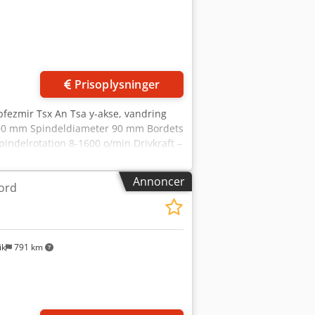
Prisoplysninger
fezmir Tsx An Tsa y-akse, vandring
 500 mm Spindeldiameter 90 mm Bordets
indelrotation 8-1600 o/min Drivkraft –
NC 407 Dimensioner (L x B x H) 4,5 x
nhain TNC 407 eftermonteret -
Annoncer
ord
anlæg
ik
791 km