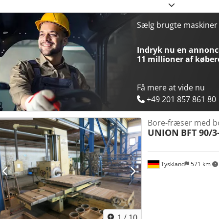
Toha Spænding 380 V / 50 Hz Fræsespindelens effekt 9,2 kW Samle
ca. 10 t Pladsbehov ca. 4,5 x 2,8 x 2,5 m Maskinen blev komplet re
styreskab, nye BOSCH servodrev og Heidenhain styring TNC 360 (3D
Sælg brugte maskine
forskydningsvej 150 mm. Maskinen er i øjeblikket ikke klar til demon
elektrikken.
Indryk nu en annonce
11 millioner af køber
Få mere at vide nu
+49 201 857 861 80
Bore-fræser med b
UNION
BFT 90/3
Tyskland
571 km
1
/
10