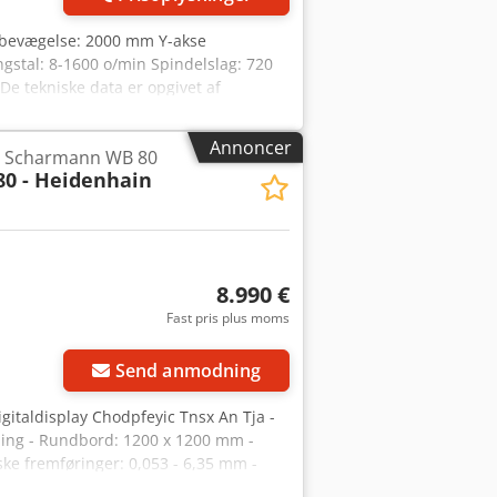
 bevægelse: 2000 mm Y-akse
stal: 8-1600 o/min Spindelslag: 720
e tekniske data er opgivet af
salg forbeholdes; udelukkende vores
 maskiner på lager Over 15.000 m²
Annoncer
/ Scharmann WB 80
ikler tilbehør til dit værksted Ønsker
0 - Heidenhain
takt os. Flere tilbud findes på vores
 besøg. Dit Markus Hirsch Team
8.990 €
Fast pris plus moms
Send anmodning
taldisplay Chodpfeyic Tnsx An Tja -
ning - Rundbord: 1200 x 1200 mm -
ke fremføringer: 0,053 - 6,35 mm -
 - Forskelligt tilbehør og