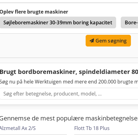
værktøjsholdere Der tages forbehold for fejl og tastefejl
Oplev flere brugte maskiner
Søjleboremaskiner 30-39mm boring kapacitet
Bore-
Gem søgning
Brugt bordboremaskiner, spindeldiameter 
Søg nu på hele Werktuigen med mere end 200.000 brugte m
Gennemse de mest populære maskinbetegnelse
Alzmetall Ax 2/S
Flott Tb 18 Plus