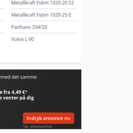
Metallkraft Fsbm 1020-20 S2
Metallkraft Fsbm 1020-25 E
Panhans 334/20
Volvo L 90
Weinbrenner Tsv 6/3050
Yeong Chin Machinery Industries Co. Ltd. (Ycm) Tv188B
r med det samme
 fra 4,49 €
*
e
venter på dig
Indryk annonce nu
*pr. annonce/md.