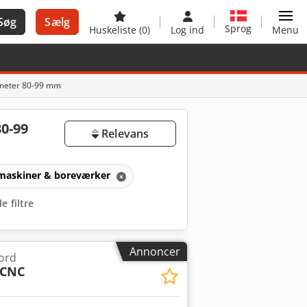
Søg
Sælg
Sprog
Huskeliste
(0)
Log ind
Menu
ameter 80-99 mm
0-99
Relevans
maskiner & boreværker
le filtre
Annoncer
ord
 CNC