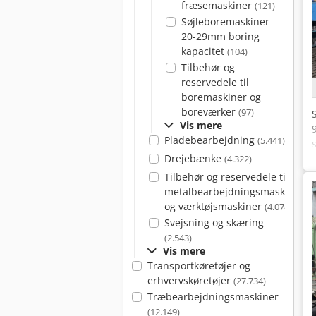
fræsemaskiner
(121)
Søjleboremaskiner
20-29mm boring
kapacitet
(104)
Tilbehør og
reservedele til
boremaskiner og
boreværker
(97)
Vis mere
Pladebearbejdning
(5.441)
Drejebænke
(4.322)
Tilbehør og reservedele til
metalbearbejdningsmaskiner
og værktøjsmaskiner
(4.078)
Svejsning og skæring
(2.543)
Vis mere
Transportkøretøjer og
erhvervskøretøjer
(27.734)
Træbearbejdningsmaskiner
(12.149)