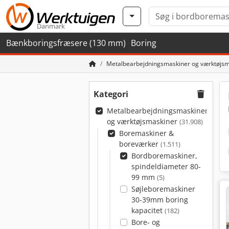
Danmark
Bænkboringsfræsere (130 mm)
Boring
Metalbearbejdningsmaskiner og værktøjsm
Kategori
Metalbearbejdningsmaskiner
og værktøjsmaskiner
(31.908)
Boremaskiner &
boreværker
(1.511)
Bordboremaskiner,
spindeldiameter 80-
99 mm
(5)
Søjleboremaskiner
30-39mm boring
kapacitet
(182)
Bore- og