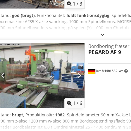
1
/
3
Stand:
god (brugt)
, Funktionalitet:
fuldt funktionsdygtig
, spindeld
boremaskine AF85 X-akse vandring: 1000 mm Spindelkonus: MORSE 
700 mm Spindelhovedets vandring på søjlen (Y): 1000 mm Chodpfxe
bordet: 900 x 1100 mm Effekt af hovedelektromotor: 11 kW Inkl. mon
Bordboring fræser
PEGARD
AF 9
Krefeld
582 km
1
/
6
Stand:
brugt
, Produktionsår:
1982
, Spindeldiameter 90 mm X-akse
900 mm z-akse 1200 mm w-akse 800 mm Bordopspændingsflade 90
grader Bordbelastning 6,0 t Omdrejningstal 25 - 1400 omdr./min Sp