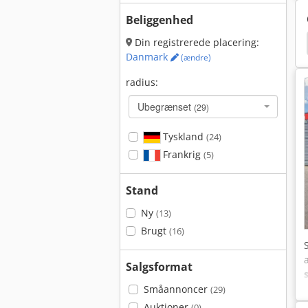
Beliggenhed
Man Le8
Din registrerede placering:
Danmark
(ændre)
radius:
Ubegrænset
(29)
Tyskland
(24)
Frankrig
(5)
Stand
Ny
(13)
Brugt
(16)
Salgsformat
Småannoncer
(29)
Auktioner
(0)