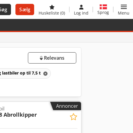
Søg
Sælg
Sprog
Huskeliste
(0)
Log ind
Menu
Relevans
lastbiler op til 7,5 t
Annoncer
il
8 Abrollkipper