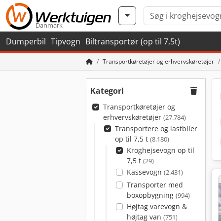
Danmark
Dumperbil
Tipvogn
Biltransportør (op til 7,5t)
Transportkøretøjer og erhvervskøretøjer
Kategori
Transportkøretøjer og
erhvervskøretøjer
(27.784)
Transportere og lastbiler
op til 7,5 t
(8.180)
Kroghejsevogn op til
7,5 t
(29)
Kassevogn
(2.431)
Transporter med
boxopbygning
(994)
Højtag varevogn &
højtag van
(751)