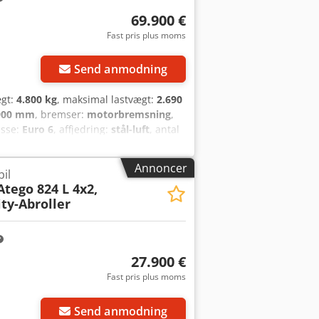
 fejl forbeholdes!
69.900 €
Fast pris plus moms
Send anmodning
ægt:
4.800 kg
, maksimal lastvægt:
2.690
900 mm
, bremser:
motorbremsning
,
asse:
Euro 6
, affjedring:
stål-luft
, antal
ær, elektronisk stabilitetsprogram
ring, traktionskontrol
, Køretøjets
Annoncer
il
pejle, opvarmede spejle, elrude
Atego 824 L 4x2,
 (antiblokeringssystem), traction control
ty-Abroller
-siderbeskyttelse, hydraulisk tværlås,
æg HIAB Multilift XR5S3250-HJ-N til
, nødbremsesignal, flammestartanlæg,
 LED-dagskørelys, CC-førerhus. Kan
27.900 €
x Asvy H Euepcsrf Reservehjul fås mod
Fast pris plus moms
uden garanti, forbehold for ændringer,
Send anmodning