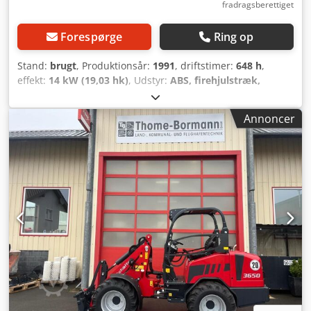
fradragsberettiget
Forespørge
Ring op
Stand:
brugt
, Produktionsår:
1991
, driftstimer:
648 h
,
effekt:
14 kW (19,03 hk)
, Udstyr:
ABS, firehjulstræk,
frontlift, kabine
, John Deere 670 gårdtraktor * Trinløs
bagudgående kraftoverførselsaksel * Frontlift Crsdpfoy Skl
Annoncer
Uox Acmjf * Fronthydraulik * Bagudgående kraftlift *
Tilkoblet firehjulstræk * Svingbar sneplov Tekniske data: *
Motor: Yanmar 3-cylindret diesel * Effekt: 14,4 kW *
Slagvolumen: 0,9 l * Vægt: ca. 843 kg * Topfart: ca. 16,7
km/t * Dæk foran: 6-12 * Dæk bag: 9.5-16 * Dimensioner
(længde): ca. 2,76 m Særlige kendetegn: * Kompakt design
* Økonomisk og holdbar Yanmar-motor * Alsidig
anvendelse (gård, stald, grønne områder) ----
Fahrzeugnummer/Køretøjsnummer: 12033----Fejl og
mellemsalg forbeholdes----Reklame og diverse tekster er
blevet fjernet digitalt.----Vi står gerne til rådighed med råd
og vejledning i forbindelse med alle formaliteter, der
opstår ved køb af et køretøj. Fortæl os blot om dine ønsker