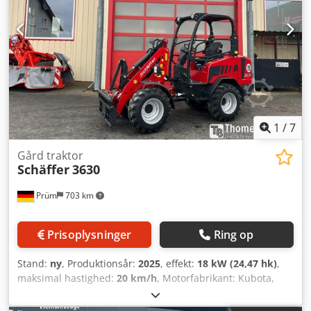
1
/
7
Gård traktor
Schäffer
3630
Prüm
703 km
Prisoplysninger
Ring op
Stand:
ny
, Produktionsår:
2025
, effekt:
18 kW (24,47 hk)
,
maksimal hastighed:
20 km/h
, Motorfabrikant: Kubota,
Motortype: Diesel. Schäffer-læsser, type 3630 med ROPS-
førerbeskyttelsestag. Kubota-dieselmotor D1703M-DI, 18