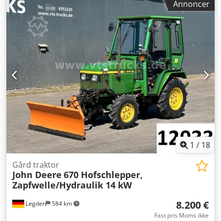
Annoncer
kW = 25 hk. Bagvægt-endebeslag, hydraulisk værktøjslås,
stabiliseringssystem, hydraulisk højhastighedsfunktion 20
km/t. Inklusive driftsvejledning. Særligt udstyr: -
Kuffervægt 95 kg - Hydrauliktilslutninger, udformet som
stik - Forberedelse til belysningsanlæg – komplet. Styretårn
til belysning – kabelsæt bagud til baglygter. -
Arbejdslyssæt LED 800 lumen (2 stk. foran og 1 stk. bagpå).
- Trækudstyr med bolt og surringsøjer. Credpfxszp Anae
Acmjf - Standarddæk: 10.0/75-15.3 AS ET -40. -
Optagelsesramme Euro-W. - Hydraulisk lås. - Lagersted:
null
1
/
18
Gård traktor
John Deere
670 Hofschlepper,
Zapfwelle/Hydraulik 14 kW
8.200 €
Legden
584 km
Fast pris Moms ikke