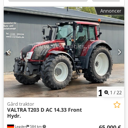
Whatsapp
Annoncer
1
/
22
Gård traktor
VALTRA
T203 D AC 14.33 Front
Hydr.
65.000 €
Legden
584 km