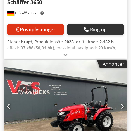
Schäffer
3650
Prüm
703 km
Prisoplysninger
Ring op
Stand:
brugt
, Produktionsår:
2023
, driftstimer:
2.152 h
,
effekt:
37 kW (50,31 hk)
, maksimal hastighed:
20 km/h
,
Driftstimer: 2152_____med ROPS-
førerbeskyttelsestagKubota dieselmotor D1803-CR-T3, 37
Annoncer
kW = 50 hkBagvægt-endestykkeHurtiggående gear 20
km/thydr. værktøjslåsningHoldesystemSpecielt
udstyrBagaksel med bredere skærmeKoffervægt 100
kgDæk 15.0/55-17 AS, 6-huls, ET -45Tandhjulspumpe,
forstærket, 19 ccm (kræver 37 kW motor)Arbejdslyssæt LED,
800 lumen (2 x foran og 1 x bagpå)Optageramme Euro-
WShydraulisk låsAnhængertræk med bolt og
surringsøjer,Opbevaringssted: HIS Hanau Codjxmrvuopfx
Acmjrf