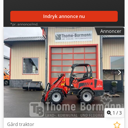
lås Opbevaringssted: null
Indryk annonce nu
*pr. annonce/md.
Annoncer
1
/
3
Gård traktor