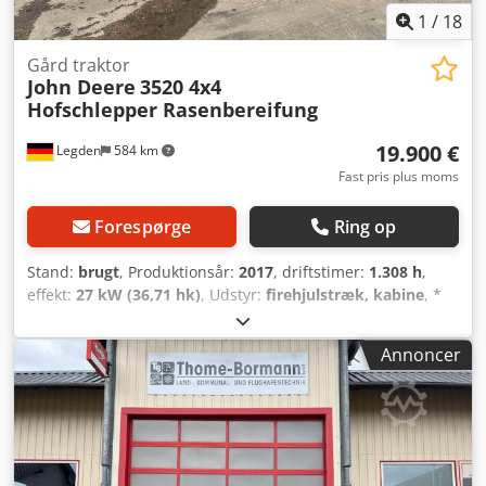
1
/
18
Gård traktor
John Deere
3520 4x4
Hofschlepper Rasenbereifung
19.900 €
Legden
584 km
Fast pris plus moms
Forespørge
Ring op
Stand:
brugt
, Produktionsår:
2017
, driftstimer:
1.308 h
,
effekt:
27 kW (36,71 hk)
, Udstyr:
firehjulstræk, kabine
, *
Frontlift/hydraulik * Firehjulstræk * Græsdæk * 1308
driftstimer ----Intern køretøjsnummer 10178-----Forbehold
Annoncer
for fejl og mellemsalg WhatsApp-support tilgængelig! Har
du spørgsmål til køretøjet eller ønsker du yderligere
information, så skriv gerne til os på WhatsApp Whatsapp
Cjdpfoxnvgasx Acmsrf Whatsapp