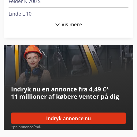
Felder K 700 S
Linde L 10
Vis mere
Linde Reach Truck
Man L 2000
Man Tga 18
Man Tge 3
Man Tgl 10
Indryk nu en annonce fra 4,49 €
*
Man Tgl 12
11 millioner af købere
venter på dig
Man Tgl 7
Man Tgl 8
Indryk annonce nu
Man Tgm 12
*pr. annonce/md.