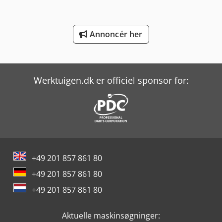
Man Tgm 15
Man Tgm 18
Annoncér her
Man Tgs 18
Man Tgs 28
Werktuigen.dk er officiel sponsor for:
Man Tgx 18
Manitou Mla-T 516-75 H
Mercedes-Benz Mb Trac
Mercedes-Benz V
+49 201 857 861 80
Scania G
+49 201 857 861 80
Yeong Chin Machinery Industries Co. Ltd. (Ycm) Nfx400A
+49 201 857 861 80
Yeong Chin Machinery Industries Co. Ltd. (Ycm) Tv188B
Aktuelle maskinsøgninger: