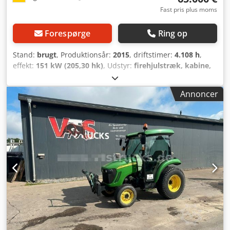
Fast pris plus moms
Forespørge
Ring op
Stand:
brugt
, Produktionsår:
2015
, driftstimer:
4.108 h
,
effekt:
151 kW (205,30 hk)
, Udstyr:
firehjulstræk, kabine,
klimaanlæg
,
Annoncer