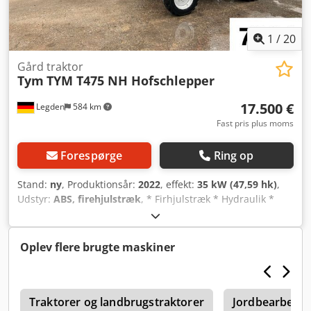
1
/
20
Gård traktor
Tym
TYM T475 NH Hofschlepper
17.500 €
Legden
584 km
Fast pris plus moms
Forespørge
Ring op
Stand:
ny
, Produktionsår:
2022
, effekt:
35 kW (47,59 hk)
,
Udstyr:
ABS, firehjulstræk
, * Firhjulstræk * Hydraulik *
PTO (kraftudtag) * Anhængertræk * Nedfældelig
sikkerhedsbøjle ----* Dækdim. foraksel: 27x10.50-15 *
Dækdim. bagaksel: 12.5-20 * Akselafstand: 1750 mm *
Oplev flere brugte maskiner
Egenvægt: 1490 kg ----Køretøjsnummer: 7334 -----Forbehold
for fejl og mellemsalg Crsdjwuzbrepfx Acmsf WhatsApp-
support tilgængelig! Ved spørgsmål til køretøjet eller for
r
yderligere info, skriv gerne til os via WhatsApp Whatsapp
Traktorer og landbrugstraktorer
Jordbearbejdn