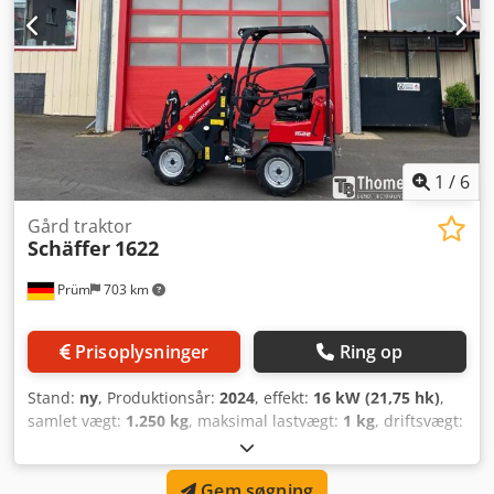
1
/
6
Gård traktor
Schäffer
1622
Prüm
703 km
Prisoplysninger
Ring op
Stand:
ny
, Produktionsår:
2024
, effekt:
16 kW (21,75 hk)
,
samlet vægt:
1.250 kg
, maksimal lastvægt:
1 kg
, driftsvægt:
1.250 kg
, _____Schäffer-læsser, type 1622, med
førerbeskyttelsestag, Kubota-dieselmotor D902, 16,2 kW =
Gem søgning
22 hk, hydrostatisk firehjulstræk med fodpedal, dæk