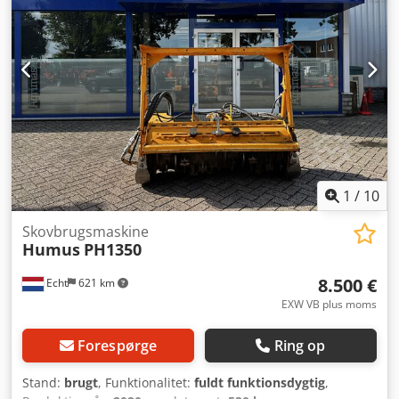
1
/
10
Skovbrugsmaskine
Humus
PH1350
8.500 €
Echt
621 km
EXW VB plus moms
Forespørge
Ring op
Stand:
brugt
, Funktionalitet:
fuldt funktionsdygtig
,