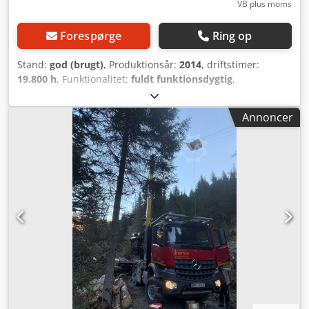
VB plus moms
Forespørge
Ring op
Stand:
god (brugt)
, Produktionsår:
2014
, driftstimer:
19.800 h
, Funktionalitet:
fuldt funktionsdygtig
,
brændstoftype:
diesel
, farve:
grøn
, Udstyr:
belysning,
ekstra forlygter, kabine, klimaanlæg
, Til salg: Brugt
Annoncer
Mounty 3000 wirekran ("bjerg-harvester") fra Konrad
Forsttechnik GmbH til skovbrug. Crjdpfx Aowtw Apskkjf
Årgang: 2014 Med processorhoved Woody 60 (inkl. top-
saver) Løbekat: Prisys Bærerkøretøj: MAN TGS Kan til
enhver tid ses i drift. Særlige kendetegn: Ideel til stejle
skråninger og vanskeligt terræn! Meget robust
konstruktion til fuldskovningsbrug. Løbende vedligeholdt –
klar til brug med det samme! Stand: Teknisk og visuelt
velholdt Klar til brug uden efterslæb på service