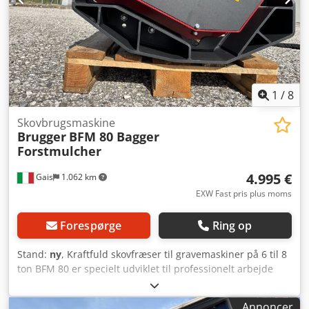
Akodf Sgrskerf Jordboremaskiner, borekegler og andet
mm = 400 mm Diameter 200 mm Vægt 30 kg Samlet vægt
værktøj kan leveres mod et tillæg efter forespørgsel.
100 kg
Hurtigskiftkoblinger MS 01 - MS03 - MS08 eller andre
adaptere kan også leveres mod et tillæg efter forespørgsel.
1
/
8
Skovbrugsmaskine
Brugger
BFM 80 Bagger
Forstmulcher
4.995 €
Gais
1.062 km
EXW Fast pris plus moms
Forespørge
Ring op
Stand:
ny
, Kraftfuld skovfræser til gravemaskiner på 6 til 8
ton BFM 80 er specielt udviklet til professionelt arbejde
inden for skovbrug, have- og anlægsarbejde samt ved
rydnings- og vedligeholdelsesopgaver. Med en
Annoncer