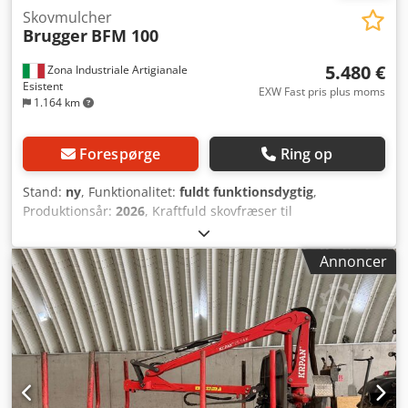
Skovmulcher
Brugger
BFM 100
5.480 €
Zona Industriale Artigianale
Esistent
EXW Fast pris plus moms
1.164 km
Forespørge
Ring op
Stand:
ny
, Funktionalitet:
fuldt funktionsdygtig
,
Produktionsår:
2026
, Kraftfuld skovfræser til
gravemaskiner fra 9 til 13 ton Brugger BFM 100 er udviklet
til krævende opgaver inden for skovbrug, have- og
Annoncer
anlægsarbejde samt ved rydnings- og
vedligeholdelsesarbejde. Takket være dens arbejdsbredde
på 1.000 mm kan buske, hække, grene og træstammer med
en diameter på op til ca. 250 mm effektivt findes og
reduceres i størrelse. Den store rotor med 16
hårdmetalværktøjer sikrer i kombination med det
kraftfulde kileremsdrev en jævn drift og høj ydeevne. Det
forstærkede stålhus er designet til daglig professionel