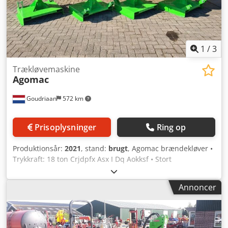
benzin, Vægt: ca. 215 kg, Ekstra hydraulisk kontrolenhed,
Årgang: 2014 / Lipco mulcher (slagleklipper), Model: ME
104-LZ, Vægt: 170 kg, Årgang: 2014, Arbejdsbredde 1 m.
Pris efter forespørgsel Placering: 41468 Neuss: straks
tilgængelig
1
/
3
Trækløvemaskine
Agomac
Goudriaan
572 km
Prisoplysninger
Ring op
Produktionsår:
2021
, stand:
brugt
, Agomac brændekløver •
Trykkraft: 18 ton Crjdpfx Asx I Dq Aokksf • Stort
arbejdsbord • Sikker betjening med 2 hænder og
automatisk retur • 3 indstillingsmuligheder til kløvning af
Annoncer
større eller mindre træstykker • Kan monteres både i
trepunkt eller med pallegaffel • Robust konstruktion •
Brugervenlig Stand: Brugt Årgang: 2021