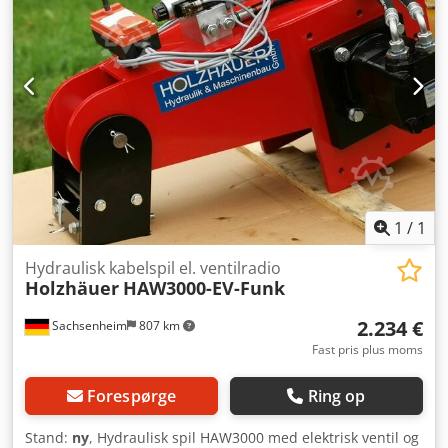
1
/
1
Hydraulisk kabelspil el. ventilradio
Holzhäuer
HAW3000-EV-Funk
2.234 €
Sachsenheim
807 km
Fast pris plus moms
Forespørge
Ring op
Stand:
ny
, Hydraulisk spil HAW3000 med elektrisk ventil og