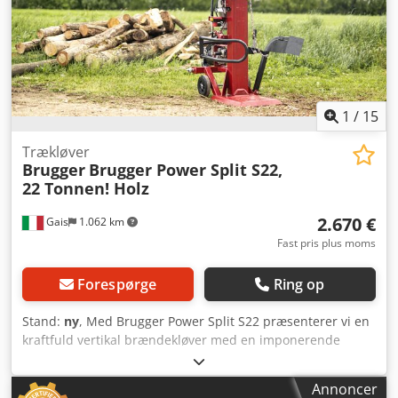
Regelmæssig service – klar til brug med det samme!
Tilstand: Teknisk og optisk velholdt Klar til brug uden
behov for vedligeholdelse.
1
/
15
Trækløver
Brugger
Brugger Power Split S22,
22 Tonnen! Holz
2.670 €
Gais
1.062 km
Fast pris plus moms
Forespørge
Ring op
Stand:
ny
, Med Brugger Power Split S22 præsenterer vi en
kraftfuld vertikal brændekløver med en imponerende
kløvekraft på 22 ton. Denne robuste maskine er ideel til
mange forskellige anvendelser og tilbyder maksimal
Annoncer
fleksibilitet i forhold til drivkraft – uanset om den drives