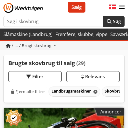
Sælg
Søg
Slåmaskine (Landbrug)
Fremføre, skubbe, vippe
Savvær
/ ... / Brugt skovbrug
Brugte skovbrug til salg
(29)
Filter
Relevans
Landbrugsmaskiner
Skovbrug
Fjern alle filtre
Annoncer