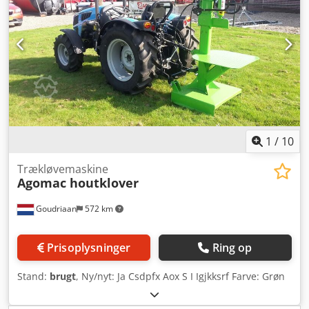
1
/
10
Trækløvemaskine
Agomac houtklover
Goudriaan
572 km
Prisoplysninger
Ring op
Stand:
brugt
, Ny/nyt: Ja Csdpfx Aox S I Igjkksrf Farve: Grøn