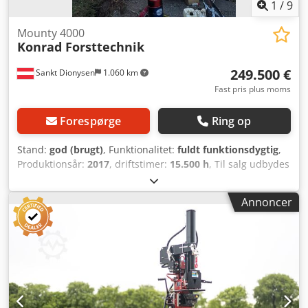
1
/
9
Mounty 4000
Konrad Forsttechnik
249.500 €
Sankt Dionysen
1.060 km
Fast pris plus moms
Forespørge
Ring op
Stand:
god (brugt)
, Funktionalitet:
fuldt funktionsdygtig
,
Produktionsår:
2017
, driftstimer:
15.500 h
, Til salg udbydes
en brugt Mounty 4000 kabelkran ("bjerg-høster") til op- og
nedadgående kabeltræk, fremstillet af Konrad Forsttechnik
Annoncer
GmbH til brug i skovbrug. DREJEKRANSLEJE +
KRANSLANGER udskiftet i januar 2025! Årgang: 2017 Med
processorhoved Woody 61 (inkl. kædesav) Kørevogn:
Liftliner LL-40-01 Bærechassis: Mercedes Crodpox A A Srefx
Akkof Kan besigtiges når som helst under drift. Særlige
kendetegn: Ideel til stejle skråninger og vanskeligt terræn!
Meget robust konstruktion til intensiv brug i skovbrug.