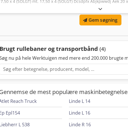
17,50 x 4 (SOLGT) mt. 17,50 x 4 (SOLGT) Dcsdpfx Abjkpwwdj Aek 20 x
Gem søgning
Brugt rullebaner og transportbånd
(4)
Søg nu på hele Werktuigen med mere end 200.000 brugte m
Gennemse de mest populære maskinbetegnelse
Atlet Reach Truck
Linde L 14
Ep Epl154
Linde L 16
Liebherr L 538
Linde R 16