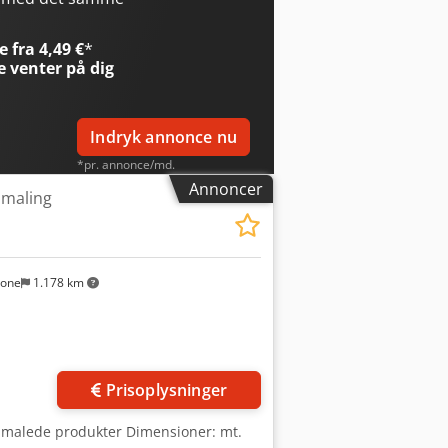
 fra 4,49 €
*
e
venter på dig
Indryk annonce nu
*pr. annonce/md.
Annoncer
 maling
sone
1.178 km
Prisoplysninger
af malede produkter Dimensioner: mt.