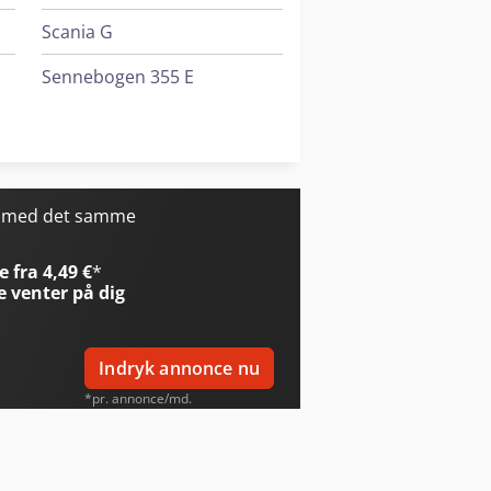
Scania G
Sennebogen 355 E
Sennebogen 818 E
Tec Rotec
r med det samme
 fra 4,49 €
*
e
venter på dig
Indryk annonce nu
*pr. annonce/md.