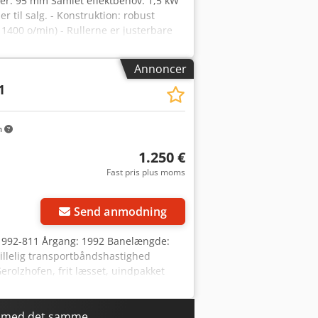
ter: 95 mm Samlet effektbehov: 1,5 kW
r til salg. - Konstruktion: robust
 1400 o/min) - Rullerne er justerbare
Annoncer
1
m
1.250 €
Fast pris plus moms
Send anmodning
-1992-811 Årgang: 1992 Banelængde:
illelig transportbåndshastighed
rolzhofen, frit læsset, uindpakket
set, uden renovering uden garanti og
r med det samme