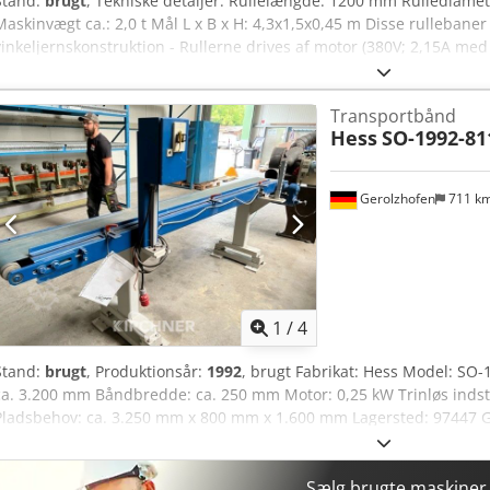
Stand:
brugt
, Tekniske detaljer: Rullelængde: 1200 mm Rullediame
Maskinvægt ca.: 2,0 t Mål L x B x H: 4,3x1,5x0,45 m Disse rullebaner e
vinkeljernskonstruktion - Rullerne drives af motor (380V; 2,15A med
Djdpfx Aou Nkv Teb Ajck - Transportbanelængde: 4100x1200mm
Transportbånd
Hess
SO-1992-81
Gerolzhofen
711 k
1
/
4
Stand:
brugt
, Produktionsår:
1992
, brugt Fabrikat: Hess Model: SO
ca. 3.200 mm Båndbredde: ca. 250 mm Motor: 0,25 kW Trinløs indst
Pladsbehov: ca. 3.250 mm x 800 mm x 1.600 mm Lagersted: 97447 Ge
Dcodpfsvwf H Sex Ab Aok Overdragelse i den aktuelle stand som be
reklamationsret
Sælg brugte maskine