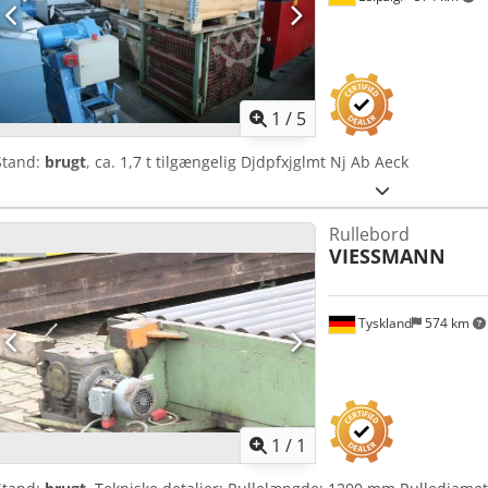
1
/
5
Stand:
brugt
, ca. 1,7 t tilgængelig Djdpfxjglmt Nj Ab Aeck
Rullebord
VIESSMANN
Tyskland
574 km
Anmod om flere
bille
1
/
1