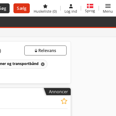
Søg
Sælg
Sprog
Huskeliste
(0)
Log ind
Menu
)
Relevans
aner og transportbånd
Annoncer