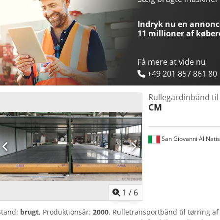
Indryk nu en annonce
11 millioner af køber
Få mere at vide nu
+49 201 857 861 80
Rullegardinbånd til
CM
San Giovanni Al Nati
1
/
6
Stand:
brugt
, Produktionsår:
2000
, Rulletransportbånd til tørring 