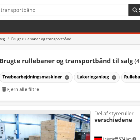
læg
Brugt rullebaner og transportbånd
Brugte rullebaner og transportbånd til salg
(4
Træbearbejdningsmaskiner
Lakeringanlæg
Rulleb
Fjern alle filtre
Del af styreruller
verschiedene
Leipzig
574 km