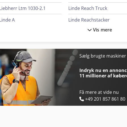
Liebherr Ltm 1030-2.1
Linde Reach Truck
Linde A
Linde Reachstacker
Vis mere
Linde E 10
Linde Sideloader
Linde E 30
Linde V
Linde L 10
Man L 2000
Sælg brugte maskine
Linde L 12
Man Tgl 10
Indryk nu en annonce
11 millioner af køber
Få mere at vide nu
+49 201 857 861 80