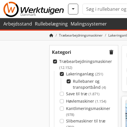
Danmark
Arbejdsstand
Rullebelægning
Malingssystemer
Træbearbejdningsmaskiner
Lakeringan
Kategori
Træbearbejdningsmaskiner
(12.152)
Lakeringanlæg
(251)
Rullebaner og
transportbånd
(4)
Save til træ
(1.871)
Høvlemaskiner
(1.154)
Kantlimeringsmaskiner
(978)
Slibemaskiner til træ