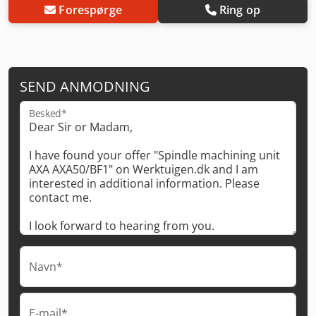
Forespørge
Ring op
SEND ANMODNING
Besked*
Navn*
E-mail*