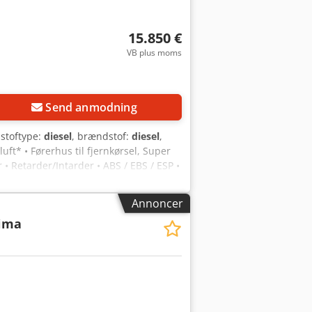
15.850 €
VB plus moms
Send anmodning
stoftype:
diesel
, brændstof:
diesel
,
* • Førerhus til fjernkørsel, Super
 Retarder/Intarder • ABS / EBS / ESP •
jælp til kørsel på bakker • 2 x
mer • El-sidespejle Codozq U Sgspfx
Annoncer
efon / CB-radio • Køjeseng • Totalvægt:
lima
ring foran/bagved: Luft/Luft • Dæk
godkendelse: ny! - Tysk køretøj! Fejl