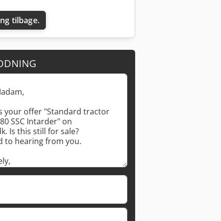
ing tilbage.
ODNING