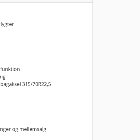
lygter
 funktion
ing
 bagaksel 315/70R22,5
m
ringer og mellemsalg