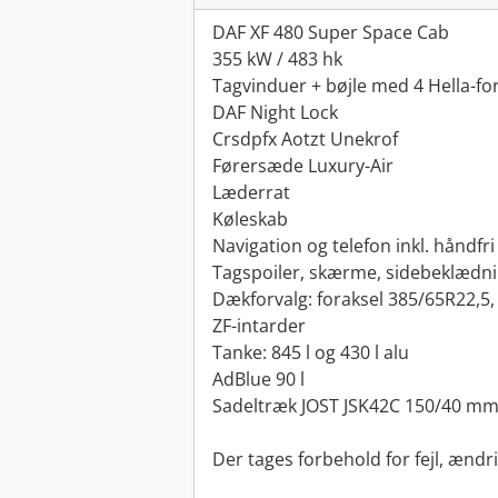
DAF XF 480 Super Space Cab
355 kW / 483 hk
Tagvinduer + bøjle med 4 Hella-for
DAF Night Lock
Crsdpfx Aotzt Unekrof
Førersæde Luxury-Air
Læderrat
Køleskab
Navigation og telefon inkl. håndfri
Tagspoiler, skærme, sidebeklædn
Dækforvalg: foraksel 385/65R22,5,
ZF-intarder
Tanke: 845 l og 430 l alu
AdBlue 90 l
Sadeltræk JOST JSK42C 150/40 m
Der tages forbehold for fejl, ænd