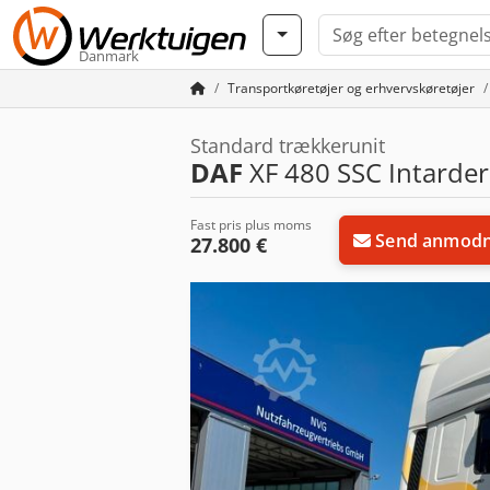
Danmark
Transportkøretøjer og erhvervskøretøjer
Standard trækkerunit
DAF
XF 480 SSC Intarder
Fast pris plus moms
Send anmodn
27.800 €