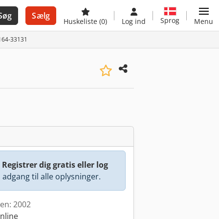
Søg
Sælg
Sprog
Huskeliste
(0)
Log ind
Menu
164-33131
:
Registrer dig gratis eller log
å adgang til alle oplysninger.
den: 2002
nline