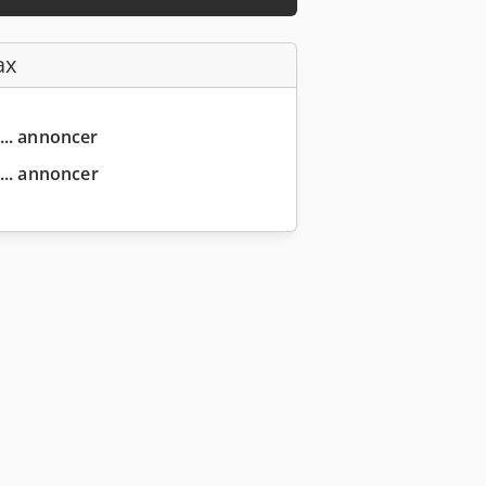
ax
... annoncer
... annoncer