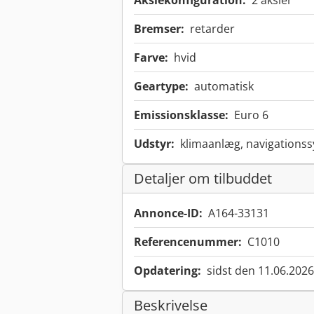
Akslekonfiguration:
2 aksler
Bremser:
retarder
Farve:
hvid
Geartype:
automatisk
Emissionsklasse:
Euro 6
Udstyr:
klimaanlæg, navigations
Detaljer om tilbuddet
Annonce-ID:
A164-33131
Referencenummer:
C1010
Opdatering:
sidst den 11.06.2026
Beskrivelse