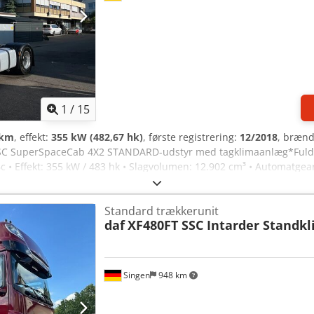
1
/
15
 km
, effekt:
355 kW (482,67 hk)
, første registrering:
12/2018
, brænd
SSC SuperSpaceCab 4X2 STANDARD-udstyr med tagklimaanlæg*Fuldluft
 Effekt: 355 kW / 483 hk • Slagvolumen: 12.902 cm³ • Automatgear •
• Vognbaneassistent • Spærredifferentiale • TC / kan deaktiveres • H
kærm • Tågeforlygter • Klimaanlæg / tagklimaanlæg • Parkeringsvar
Standard trækkerunit
Airbag • Centrallås • Køleskab • Navigationssystem • Radio / CD • Tel
daf
XF480FT SSC Intarder Standk
Egenvægt: 8.461 kg • Akselafstand: 3.700 mm • Skivebremser • Affjed
2.5 • Dækmønster: 11/11/12/13/18/18 mm !!MEGET GODT!! - Syn/Miljø
Singen
948 km