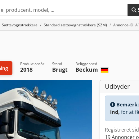
Sættevognstrækkere
Standard sættevognstrækkere (SZM)
Annonce-ID: A
Produktionsår
Stand
Beliggenhed
ing
2018
Brugt
Beckum
Udbyder
Bemærk
ind,
for at f
Registreret si
19 Annoncer o