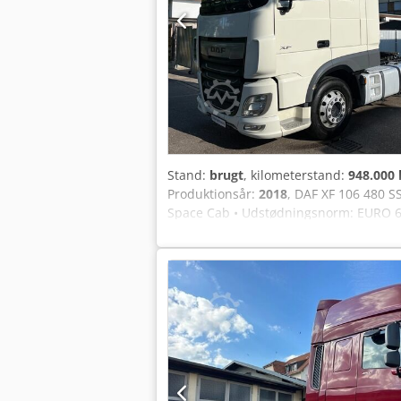
Stand:
brugt
, kilometerstand:
948.000
Produktionsår:
2018
, DAF XF 106 480 
Space Cab • Udstødningsnorm: EURO 6c •
Adaptiv fartpilot • Nødbremseassistent 
aluminiumstank • Kabinespoiler • Sols
Akrsrf • El-ruder • Multifunktionsrat • 
18.000 kg (20.500 kg teknisk muligt) • 
foran/bagved: 315/60 R22.5 / 295/60 R2
og mellemsalg forbeholdes!