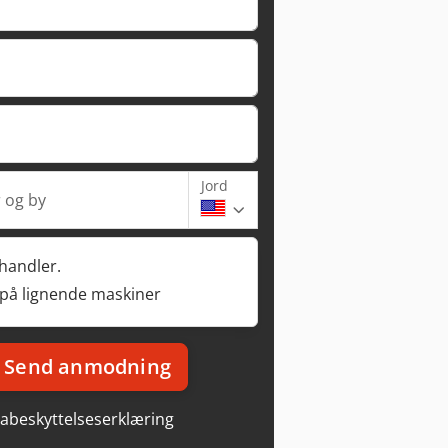
Jord
 og by
rhandler.
 på lignende maskiner
Send anmodning
abeskyttelseserklæring