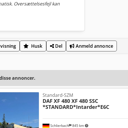
tisk. Oversættelsesfejl kan
visning
Husk
Del
Anmeld annonce
 disse annoncer.
Standard-SZM
DAF
XF 480 XF 480 SSC
*STANDARD*Intarder*E6C
Schlierbach
845 km