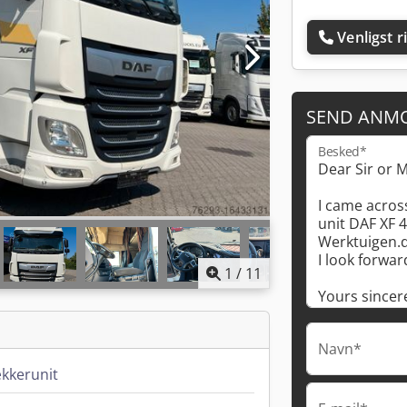
Venligst r
SEND ANM
Besked*
1
/
11
Navn*
kkerunit