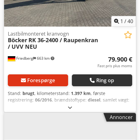
Ifvspfx Acyek Alle oplysninger uden garanti. Fejl og
mellemsalg forbeholdes.
1
/
40
Lastbilmonteret kranvogn
Böcker
RK 36-2400 / Raupenkran
/ UVV NEU
79.900 €
Friedberg
663 km
Fast pris plus moms
Forespørge
Ring op
Stand:
brugt
, kilometerstand:
1.397 km
, første
registrering:
06/2016
, brændstoftype:
diesel
, samlet vægt:
3.500 kg
, geartype:
automatisk
, emissionsklasse:
Euro 6
,
Produktionsår:
2016
, Udstyr:
ABS, elektronisk
Annoncer
stabilitetsprogram (ESP), kran, sodfilter
, * Böcker RK 36-
2400 bæltekran Dcedpfx Acezlwfxsyjk * Årgang: 2016 *
Driftstimer: 1.390 timer * ??UVV-test OK?? * ??Service
udført?? * ??Spil – nyt?? * Flere billeder og videoer kan