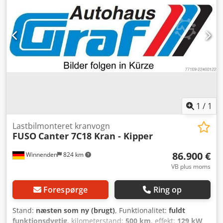
sendes via WhatsApp * Oplysningerne er uden garanti, og
der tages forbehold for mellemsalg.
1
/
1
Lastbilmonteret kranvogn
FUSO
Canter 7C18 Kran - Kipper
86.900 €
Winnenden
824 km
VB plus moms
Forespørge
Ring op
Stand:
næsten som ny (brugt)
, Funktionalitet:
fuldt
funktionsdygtig
, kilometerstand:
500 km
, effekt:
129 kW