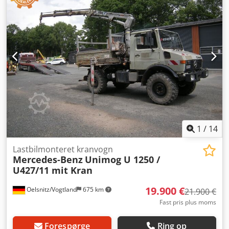
1
/
14
Lastbilmonteret kranvogn
Mercedes-Benz
Unimog U 1250 /
U427/11 mit Kran
19.900 €
Oelsnitz/Vogtland
675 km
21.900 €
Fast pris plus moms
Forespørge
Ring op