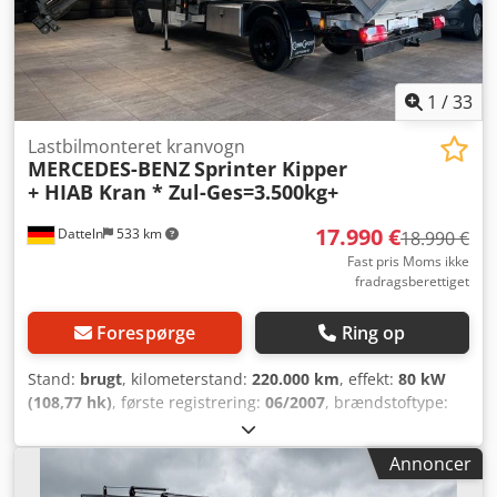
Finansiering, leasing, kontant betaling YDERLIGERE
INFORMATION: Premium Kfz Outlet GmbH Fichtenhöhe 3
02829 Schöpstal OT Ebersbach Tyskland Vi står til
rådighed: Man.-fre. fra kl. 9.00 til 17.00 Lørdag kun efter
aftale Vi taler tysk We speak English Мы говорим по-русски
1
/
33
Mówimy po polsku
Lastbilmonteret kranvogn
MERCEDES-BENZ
Sprinter Kipper
+ HIAB Kran * Zul-Ges=3.500kg+
17.990 €
Datteln
533 km
18.990 €
Fast pris Moms ikke
fradragsberettiget
Forespørge
Ring op
Stand:
brugt
, kilometerstand:
220.000 km
, effekt:
80 kW
(108,77 hk)
, første registrering:
06/2007
, brændstoftype:
diesel
, samlet vægt:
3.500 kg
, farve:
hvid
, geartype:
mekanisk
, emissionsklasse:
Euro 4
, antal sæder:
2
, samlet
Annoncer
længde:
6.000 mm
, længde af lastrum:
2.500 mm
, Udstyr:
ABS, centrallås, parkeringsvarmer, sodfilter
, Chat nu via