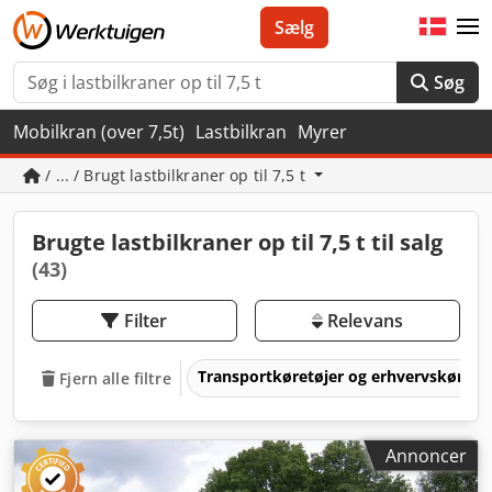
Sælg
Søg
Mobilkran (over 7,5t)
Lastbilkran
Myrer
/ ... / Brugt lastbilkraner op til 7,5 t
Brugte lastbilkraner op til 7,5 t til salg
(43)
Filter
Relevans
Transportkøretøjer og erhvervskøretø
Fjern alle filtre
Annoncer