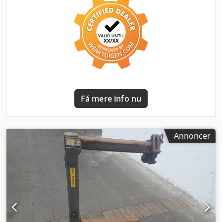
klimaanlæg, kran
, * Tysk køretøj * Fra første ejer * Stand,
se billeder * Hiab-kran * Fjernbetjening * Grøn
miljømærkat takket være partikelfilter (DPF) * Kranens
løftekapacitet: 3.050 kg ved 2,10 m * Krans længde 6,90 m
= 900 kg Dedpfxovhqxuo Acyjck * 5,10 m = 1.220 kg * 3,50
m = 1.800 kg * 5. og 6. styrekreds * Terrændæk * 4-vejs
hydrauliske støtteben * Ladmål: 1,80 m x 2,20 m x 0,40 m *
Stålbund og stålsider * Kommunalplade * Arbejdsbord *
Anhængertræk * Klimaanlæg * Opvarmede spejle * ABS *
Få mere info nu
Motorbremse * Luftaffjedret komfortførersæde *
Sædevarme * Akselafstand 3,00 m * Totalvægt 7.490 kg *
Egenvægt 7.072 kg * Nyttelast 418 kg Hvis et nyt TÜV-syn
ønskes, fremsender vi gerne et tilbud fra vores partner-
Annoncer
værksteder. Vores tilbud er som udgangspunkt UDEN nyt
TÜV-syn, uden ny DGUV-inspektion, uden ny SP, uden ny
UVV. Yderligere lastbiler kan findes på vores hjemmeside
under Vi taler følgende sprog: tysk, engelsk, polsk, tyrkisk
Bemærk: Vi tilbyder og anbefaler kraftigt en besigtigelse og
kontrol af varen, så køber ikke får forkerte forestillinger om
stand og egnethed. Besigtigelse og prøvekørsel er til
enhver tid muligt efter aftale og udtrykkeligt ønsket fra