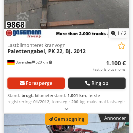
vores side. Alle oplysninger gives uden garanti. Der tages
ikke ansvar for fejl eller forkerte oplysninger i tilbuddet.
Køber er forpligtet til selvstændigt at overbevise sig om
varens/køretøjets stand og udstyr. Ændringer, mellemsalg
og fejl forbeholdes.
1
/
2
Lastbilmonteret kranvogn
Palettengabel, PK 22, Bj. 2012
1.100 €
Bovenden
520 km
Fast pris plus moms
Forespørge
Ring op
Stand:
brugt
, kilometerstand:
1.001 km
, første
registrering:
01/2012
, tomvægt:
200 kg
, maksimal lastvægt:
2.200 kg
, samlet vægt:
2.400 kg
, farve:
grå
, førerhus:
anden
, geartype:
anden
, løftekapacitet:
2.200 kg
,
Annoncer
Gem søgning
Køretøjets placering: Bovenden, mekanisk højdejusterbar
pallegaffel, gaffellængde 988 mm, indvendig højde 1.200
mm, justerbar tilslutning til drejeservo tilgængelig,