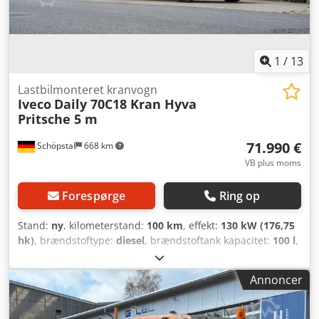
1
/
13
Lastbilmonteret kranvogn
Iveco
Daily 70C18 Kran Hyva
Pritsche 5 m
71.990 €
Schöpstal
668 km
VB plus moms
Forespørge
Ring op
Stand:
ny
, kilometerstand:
100 km
, effekt:
130 kW (176,75
hk)
, brændstoftype:
diesel
, brændstoftank kapacitet:
100 l
,
farve:
hvid
, førerhus:
dagkabine
, geartype:
mekanisk
,
antal gear:
4
, emissionsklasse:
Euro 6
, affjedring:
stål
,
Annoncer
antal sæder:
3
, længde af lastrum:
5.000 mm
,
læsningsbredde:
2.400 mm
, lastepladshøjde:
400 mm
,
Produktionsår:
2025
, Udstyr:
ABS, AdBlue, Bluetooth,