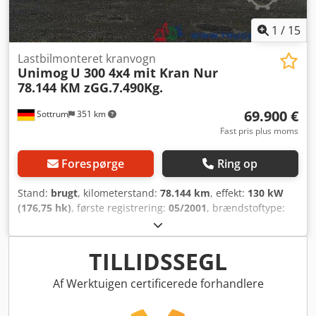
RUMÆNSK (Vi ordner alle formaliteter i forbindelse med
eksport, inklusive nummerplade) RADEK – ????? : 40078
1
/
15
Lastbilmonteret kranvogn
Unimog
U 300 4x4 mit Kran Nur
78.144 KM zGG.7.490Kg.
69.900 €
Sottrum
351 km
Fast pris plus moms
Forespørge
Ring op
Stand:
brugt
, kilometerstand:
78.144 km
, effekt:
130 kW
(176,75 hk)
, første registrering:
05/2001
, brændstoftype:
diesel
, tomvægt:
7.072 kg
, maksimal lastvægt:
418 kg
,
samlet vægt:
7.490 kg
, akslekonfiguration:
4x4
,
akselafstand:
3.000 mm
, bremser:
motorbremsning
,
TILLIDSSEGL
førerhus:
anden
, geartype:
anden
, emissionsklasse:
Euro
4
, antal sæder:
2
, længde af lastrum:
1.800 mm
,
Af Werktuigen certificerede forhandlere
læsningsbredde:
2.200 mm
, lastepladshøjde:
400 mm
,
Udstyr:
differentialespær, firehjulstræk, kabine,