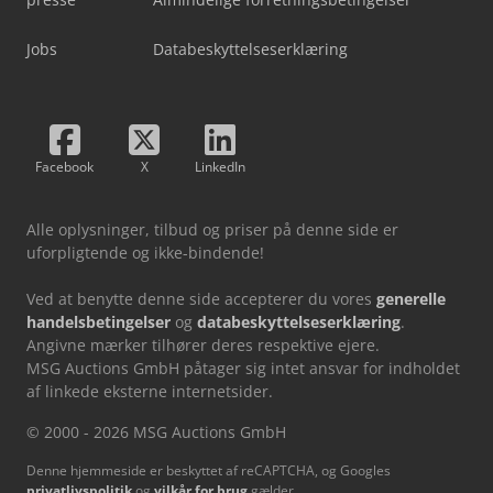
Jobs
Databeskyttelseserklæring
Facebook
X
LinkedIn
Alle oplysninger, tilbud og priser på denne side er
uforpligtende og ikke-bindende!
Ved at benytte denne side accepterer du vores
generelle
handelsbetingelser
og
databeskyttelseserklæring
.
Angivne mærker tilhører deres respektive ejere.
MSG Auctions GmbH påtager sig intet ansvar for indholdet
af linkede eksterne internetsider.
© 2000 - 2026 MSG Auctions GmbH
Denne hjemmeside er beskyttet af reCAPTCHA, og Googles
privatlivspolitik
og
vilkår for brug
gælder.