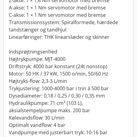
Z-akse: 1 × 1,6 Nm servomotor med bremse
A-akse: 1 × 1 Nm servomotor med bremse
C-akse: 1 × 1 Nm servomotor med bremse
Transmissionssystem: Spiralformede, hærdede
tandstænger og tandhjul
Linearføringer: THK linearslæder og skinner
Indsprøjtningsenhed
Højtrykpumpe: MJT-4000
Driftstryk: 4000 bar konstant (24t nonstop)
Motor: 50 HK / 37 kW, 1500 o/min, 50/60 Hz
Højtryks-flow: 2,3-3 L/min
Trykjustering: 1000-4000 bar i trin á 500 bar
Dysediameter: 0,18 / 0,25 / 0,30 / 0,35 mm
Hydraulikpumpe: 71 cm³ (103 L),
aksialstempelpumpe maks. 200 bar
Kølevandsflow: 30 L/min
Optimalt vandflow: 4 bar
Vandpumpe med justerbart tryk: 10-16 bar