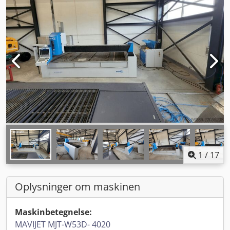
1
/
17
Oplysninger om maskinen
Maskinbetegnelse:
MAVIJET MJT-W53D- 4020