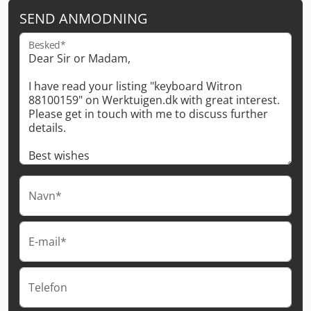
SEND ANMODNING
Besked*
Navn*
E-mail*
Telefon