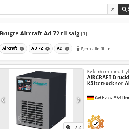
Brugte Aircraft Ad 72 til salg
(1)
Aircraft
AD 72
AD
Fjern alle filtre
Køletørrer med tryk
AIRCRAFT
Druckl
Kältetrockner AD
Bad Honnef
641 k
1
/
2