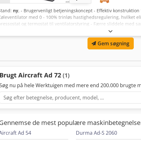
Stand:
ny
, - Brugervenligt betjeningskoncept - Effektiv konstruktion 
Køleventilator med 0 - 100% trinløs hastighedsregulering, hvilket 
pressostat og termostat til ventilatorstyring - Færre sliddele med s
viser fem forskellige alarmtilstande og gemmer disse i hukommels
omgivelsestemperatur under 15°, hvis der ikke passerer trykluft - 
Gem søgning
til alle servicekomponenter - Udstyret med indbygget automatisk ko
Høj driftsøkonomi - Fremragende pris-ydelsesforhold - Ingen unødve
integreret elektronisk kondensataftapper - Tilsluttede værktøjer og
Brugervenligt betjeningskoncept Producent Aircraft Kompressor
Gewerbestraße Ost 6, 4921 Hohenzell, Østrig - Luftstrøm (l/min): 1200
Brugt Aircraft Ad 72
(1)
Maks. tryk: 16 bar - Lufttilslutning: 1/2 " - Effektoptagelse: 0,2 kW 
mm - Bredde/dybde (produkt) ca.: 430 mm - Højde (produkt) ca.: 445
Søg nu på hele Werktuigen med mere end 200.000 brugte m
T Hrvofx Amxer
Gennemse de mest populære maskinbetegnelse
Aircraft Ad 54
Durma Ad-S 2060