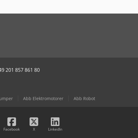
49 201 857 861 80
Pumper
Abb Elektromotorer
Abb Robot
Facebook
X
LinkedIn