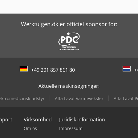
Werktuigen.dk er officiel sponsor for:
+49 201 857 861 80
+
Aktuelle maskinsøgninger:
ektromedicinsk udstyr
Alfa Laval Varmeveksler
Alfa Laval 
upport
Virksomhed
Juridisk information
Om os
Impressum