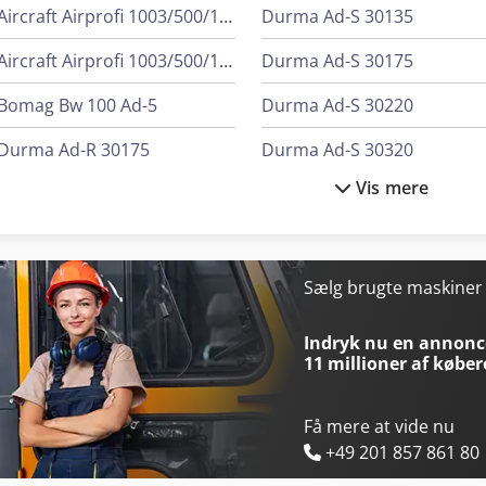
Aircraft Airprofi 1003/500/10 H
Durma Ad-S 30135
Aircraft Airprofi 1003/500/10 H Silent
Durma Ad-S 30175
Bomag Bw 100 Ad-5
Durma Ad-S 30220
Durma Ad-R 30175
Durma Ad-S 30320
Vis mere
Durma Ad-R 30220
Durma Ad-S 40220
Durma Ad-R 37220
Durma Ad-S 40320
Durma Ad-R 40400
Durma Ad-S 40400
Sælg brugte maskine
Durma Ad-S 1260
Durma Ad-S 40600
Indryk nu en annonce
11 millioner af køber
Få mere at vide nu
+49 201 857 861 80