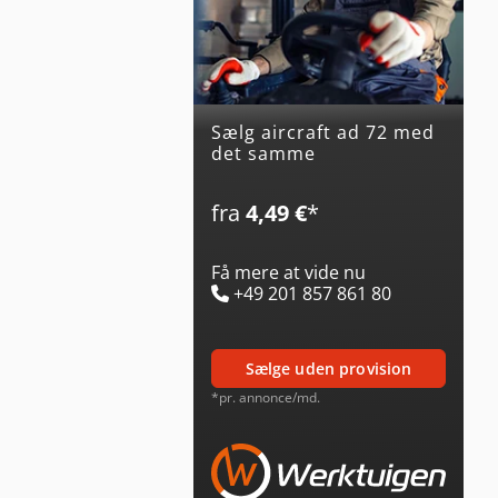
Sælg aircraft ad 72 med
det samme
fra
4,49 €
*
Få mere at vide nu
+49 201 857 861 80
sælge uden provision
*pr. annonce/md.