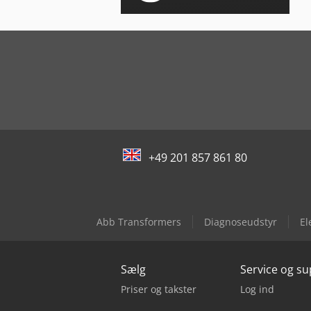
+49 201 857 861 80
Abb Transformers
Diagnoseudstyr
El
Sælg
Service og s
Priser og takster
Log ind