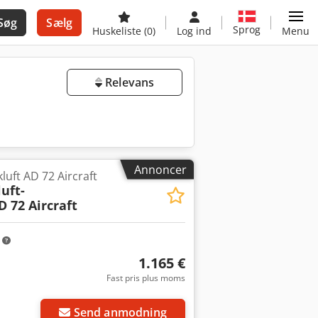
Søg
Sælg
Sprog
Huskeliste
(0)
Log ind
Menu
Relevans
Annoncer
luft AD 72 Aircraft
uft-
 72 Aircraft
m
1.165 €
Fast pris plus moms
Anmod om flere
billeder
Send anmodning