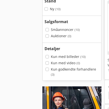
Stand
Ny
(10)
Salgsformat
Småannoncer
(10)
Auktioner
(0)
Detaljer
Kun med billeder
(10)
Kun med video
(0)
Kun godkendte forhandlere
(3)
Altendorf Wa 6