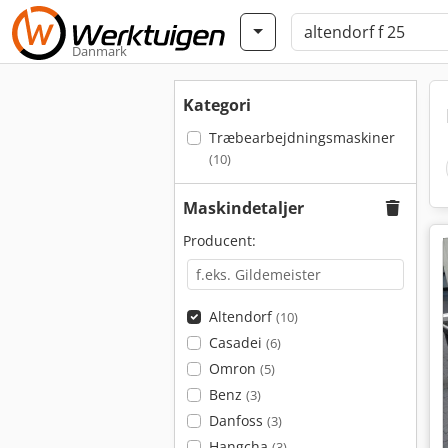
Danmark
Kategori
Træbearbejdningsmaskiner
(10)
Maskindetaljer
Producent:
Altendorf
(10)
Casadei
(6)
Omron
(5)
Benz
(3)
Danfoss
(3)
Hangcha
(3)