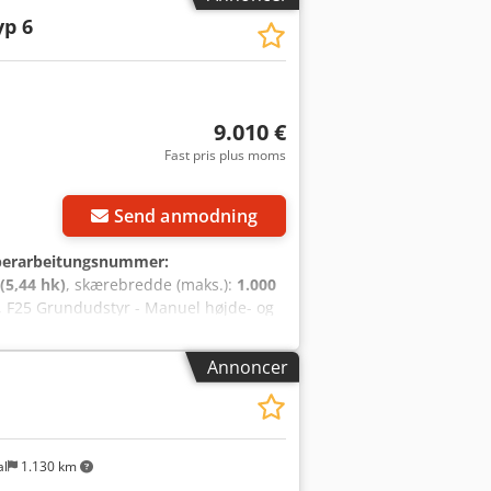
yp 6
9.010 €
Fast pris plus moms
Send anmodning
erarbeitungsnummer:
(5,44 hk)
, skærebredde (maks.):
1.000
, F25 Grundudstyr - Manuel højde- og
fekt 4 kW (5,5 hk) med én hastighed,
geringsanslag, kaplængde op til 3.450
Annoncer
ærehøjde 100 mm, 70 mm ved 45° -
,5 kW (7,5 hk), 2 hastigheder -
idsesav
al
1.130 km