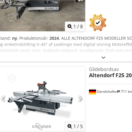
1
/
8
Stand:
ny
, Produktionsår:
2024
, ALLE ALTENDORF F25 MODELLER SO
og vinkelindstilling 0–46° af savklinge med digital visning Motoreff
3600/4200 omdr./min. Dobbeltrullebord, bordlængde 3200 mm Vink
op til 3450 mm Maks. savklingediameter 315 mm, maks. klingefr
70 mm ved 45° Maskinhøjde 88 cm Bemærkning brugte maskiner: • De
Glidebordsav
og mellemsalg. • Anførte priser gælder som afhentningspriser fra lok
Altendorf
F25 20
rengjort og funktionstestet. • Alle maskiner sælges som beset, uden
Dgr Hsrsrf Køber har mulighed for at besigtige maskinerne på stedet.
form. (Forespørgsler besvares kun ved angivelse af din adresse og
Gerolzhofen
711 k
1
/
5