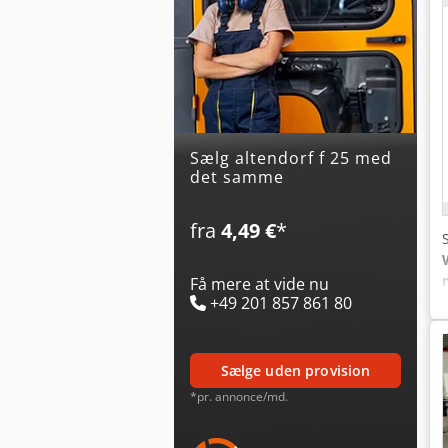
Sælg altendorf f 25 med
det samme
fra
4,49 €
*
Få mere at vide nu
+49 201 857 861 80
sælge uden provision
*pr. annonce/md.