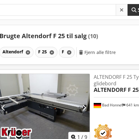
Brugte Altendorf F 25 til salg
(10)
Altendorf
F 25
F
Fjern alle filtre
ALTENDORF F 25 Ty
glidebord
ALTENDORF
F 25
Bad Honnef
641 k
1
/
9