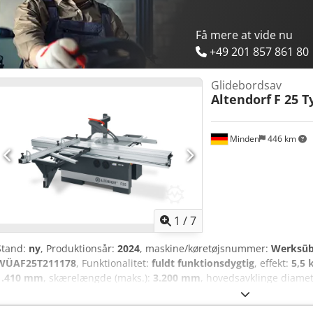
Få mere at vide nu
+49 201 857 861 80
Glidebordsav
Altendorf
F 25 T
Minden
446 km
1
/
7
Stand:
ny
, Produktionsår:
2024
, maskine/køretøjsnummer:
Werksüb
WÜAF25T211178
, Funktionalitet:
fuldt funktionsdygtig
, effekt:
5,5 
1.410 mm
, skærelængde (maks.):
3.200 mm
, hovedsavklinge diame
F25 Grundudstyr - Manuel højde- og vippeindstilling af savklingen 0 
Driftseffekt 4 kW (5,5 HK) med én omdrejningshastighed, 4.200 o/mi