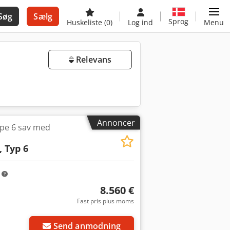
Søg
Sælg
Sprog
Huskeliste
(0)
Log ind
Menu
Relevans
Annoncer
pe 6 sav med
, Typ 6
m
8.560 €
Fast pris plus moms
Send anmodning