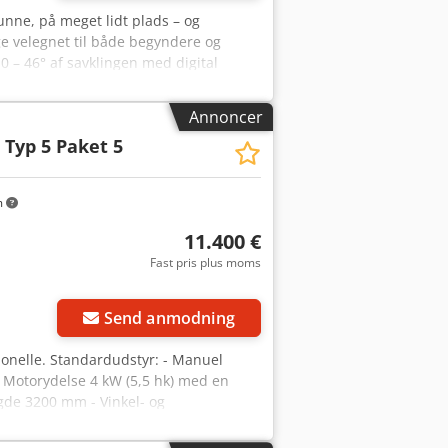
kunne, på meget lidt plads – og
ige velegnet til både begyndere og
0 – 46° af savklingen med digital
Dobbeltrulle-vogn, vognlængde 3.200
svyur Ne Aarsf - Bremseanordning,
Annoncer
verhøjde: 104 mm - Snithøjde: 100 mm,
 Typ 5 Paket 5
hk), 2 hastigheder - Parallelanslag,
-belysning
m
11.400 €
Fast pris plus moms
Send anmodning
ionelle. Standardudstyr: - Manuel
 - Motorydelse 4 kW (5,5 hk) med en
gde 3200 mm - Vinkel- og
t trykknap - Maks. savklingediameter
mm ved 45° - Maskinhøjde 88 cm