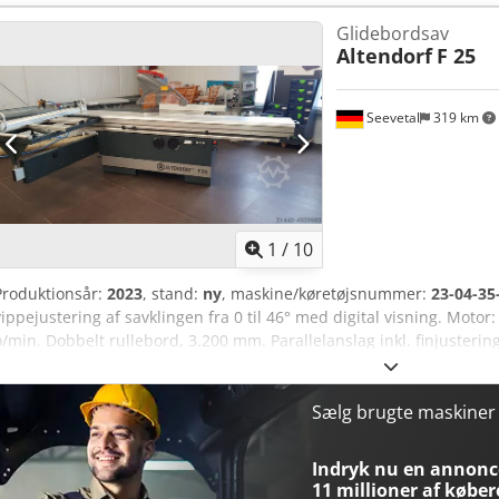
savklinge Ø: 315 mm Tværsnitanslag udtrækkelig op til: 3.450 mm O
Glidebordsav
Motorydelse: 5,5 kW (7,5 hk) Arbejdsbordhøjde: 880 mm Udsugning
Altendorf
F 25
udstillingsmaskine -
Seevetal
319 km
1
/
10
Produktionsår:
2023
, stand:
ny
, maskine/køretøjsnummer:
23-04-35
vippejustering af savklingen fra 0 til 46° med digital visning. Motor:
o/min. Dobbelt rullebord, 3.200 mm. Parallelanslag inkl. finjustering 
snitbredde). Snitbredde: 1.000 mm. Vinkel-/geringsanslag, kaplængd
Ehtoarsrf Ridsaggregat Basic med LED-lys. Maks. klingediameter: 3
mm. Maks. snithøjde: 100 mm, ved 45° maks. 70 mm. Stor udsugning
Sælg brugte maskine
forreste støttehjul. Sofort leveringsklar fra lager i Seevetal, melle
opstilling og instruktion.
Indryk nu en annonce
11 millioner af køber