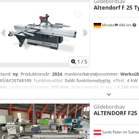
Glidebordsav
Altendorf
F 25 T
Minden
446 km
1
/
5
Stand:
ny
, Produktionsår:
2024
, maskine/køretøjsnummer:
Werksüb
WÜAF25T68109
, Funktionalitet:
fuldt funktionsdygtig
, effekt:
4 kW 
mm
, savklinge diameter:
315 mm
, skærelængde (maks.):
3.200 mm
vinkelindstilling 0 – 46° af savklingen med digital visning - Motoref
4.200 o/min - Dobbelt rullebord, bordlængde 3.200 mm - Vinkel- og 
Glidebordsav
mm - Maks. klinge-Ø 315 mm, maks. klingefremspring 104 mm - Sk
ALTENDORF
F25
Maskinhøjde 880 mm Crsdpfxewwv Rms Aarsf Udstyrspakke Type 6 - 5
Parallelanslag, 1.000 mm - Spalteknivudsugning - Forberedelse til r
Sankt Peter im Sulmt