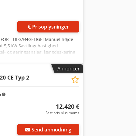
Prisoplysninger
FORT TILGÆNGELIGE! Manuel højde-
ekt 5,5 kW Savklingehastighed
el- og geringsanslag, længdeskæring
emspring 104 mm Skærehøjde 100 mm,
r tages forbehold for tekniske fejl
Annoncer
ation – frit læsset! • Maskinerne er
20 CE Typ 2
 nogen form for garanti. Cjdpfx Aasg
 • Særkilder kun muligt i skriftlig
 telefonnummer!)
m
12.420 €
Fast pris plus moms
Send anmodning