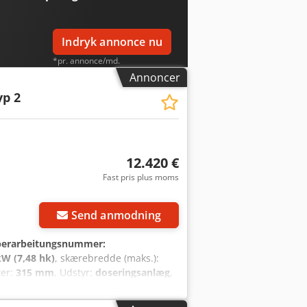
Indryk annonce nu
*pr. annonce/md.
Annoncer
yp 2
12.420 €
Fast pris plus moms
Send anmodning
erarbeitungsnummer:
kW (7,48 hk)
, skærebredde (maks.):
ter:
315 mm
, Udstyr:
doseringsanlæg
,
– 46°, med digital visning -
n - Dobbeltsidet rullebord,