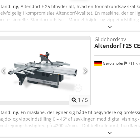
Stand:
ny
, Altendorf F 25 tilbyder alt, hvad en formatrundsav skal 
selvfølgelig i kompromisløs Altendorf-kvalitet. En maskine, der er l
professionelle. Standardudstyr: - Manuel højde- og vippeindstilling 
visning - Motoreffekt: 4 kW (5,5 hk), omdrejningstal 4.200 o/min - 
mm - Vinkel- og geringsanslag, kaplængde op til 3.450 mm Credpfx
Glidebordsav
oplyst trykknap - Maks. savklingediameter: 315 mm - Maks. klingeo
Altendorf
F25 CE
70 mm ved 45° - Maskinhøjde: 88 cm Pakke 2 inklusive: - 5,5 kW (7,5 
1.410 mm* - Stor udsugningshætte (PSV) - Forscorer Basic med LED
Gerolzhofen
711 k
1
/
5
Stand:
ny
, En maskine, der egner sig både til begyndere og profess
højde- og vippeindstilling 0 – 46° af savklingen med digital visning
omdrejningshastighed på 4200 o/min. - Dobbeltrullebord, bordlæn
geringsanslag, kaplængde op til 3450 mm - Bremseanordning, oplys
315 mm - Maks. klingefremspring 104 mm - Snithøjde 100 mm, 70 