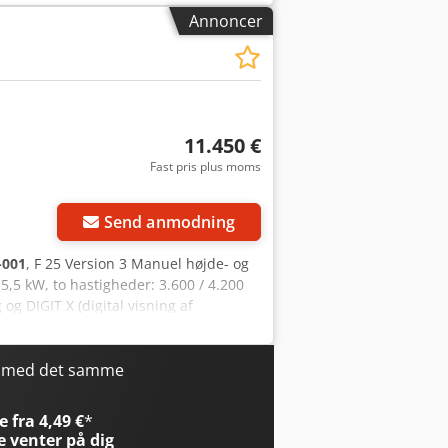
mdrejningstal: 3.600 / 4.200 o/min
Annoncer
sstuds Ø: 120 + 80 mm - Ny
11.450 €
Fast pris plus moms
Send anmodning
-001
, F 25 Version 3 Manuel højde- og
 5,5 kW, to hastigheder: 3.600 / 4.200
og DIGIT X (digital visning af
e op til 3.450 mm. Cjdpfx Asf A
15 mm, maks. klingefremspring: 104
shætte (PSV). Inkl. mulighed for
r med det samme
msalg forbeholdes. Uden transport,
 fra 4,49 €
*
e
venter på dig