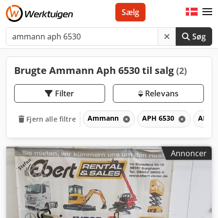
Sælg
Søg
Brugte Ammann Aph 6530 til salg
(2)
Filter
Relevans
Ammann
APH 6530
APH
Fjern alle filtre
Annoncer