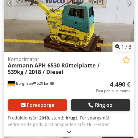
1
/
8
Komprimator
Ammann
APH 6530 Rüttelplatte /
539kg / 2018 / Diesel
4.490 €
Burghaun
620 km
Fast pris plus moms
Forespørge
Ring op
Produktionsår:
2018
, stand:
brugt
, For spørgsmål
vedrørende jordvibrationspladen står Hr. Herden
(telefonnummer på forespørgsel) gerne til rådighed.
Ammann APH 6530 jordvibrationsplade, årgang: 2018,