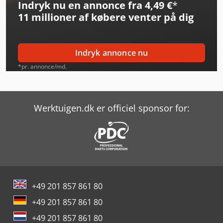
Indryk nu en annonce fra 4,49 €
*
Ammann Apr 30/50
11 millioner af købere
venter på dig
Ammann Arx 12
Awea Af-1460
Indryk annonce nu
Awea Bm-1400
*pr. annonce/md.
Awea Lp-3025
Bomag Bpr 60/65 D
Werktuigen.dk er officiel sponsor for:
Bomag Bt 60
Bomag Bt 65
Bomag Bvp 18/45
+49 201 857 861 80
Bomag Bw 65 H
+49 201 857 861 80
Caterpillar 735
+49 201 857 861 80