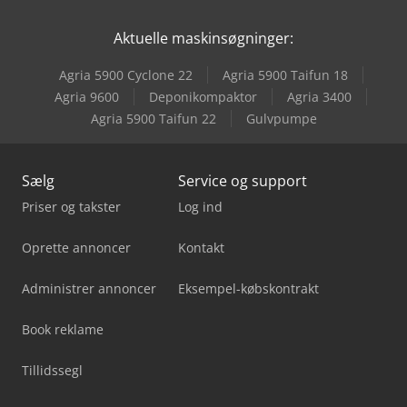
Jcb 525-60E
Aktuelle maskinsøgninger:
Jcb 533-105
Agria 5900 Cyclone 22
Agria 5900 Taifun 18
Jcb 535-95
Agria 9600
Deponikompaktor
Agria 3400
Agria 5900 Taifun 22
Gulvpumpe
Kapema Bm 25
Sælg
Service og support
Priser og takster
Log ind
Oprette annoncer
Kontakt
Administrer annoncer
Eksempel-købskontrakt
Book reklame
Tillidssegl