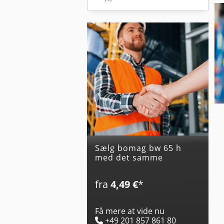
Sælg bomag bw 65 h
med det samme
fra
4,49 €
*
Få mere at vide nu
+49 201 857 861 80