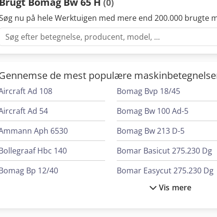
Brugt Bomag Bw 65 H
(0)
Søg nu på hele Werktuigen med mere end 200.000 brugte m
Gennemse de mest populære maskinbetegnelse
Aircraft Ad 108
Bomag Bvp 18/45
Aircraft Ad 54
Bomag Bw 100 Ad-5
Ammann Aph 6530
Bomag Bw 213 D-5
Bollegraaf Hbc 140
Bomar Basicut 275.230 Dg
Bomag Bp 12/40
Bomar Easycut 275.230 Dg
Vis mere
Bomag Bp 20/50 D
Bomar E
Bomag Bpr 60/65 D
Bomar Er