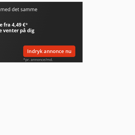
omar Individual 520.360 Dgh
r med det samme
omar Individual 620.460 Dgh
 fra 4,49 €
*
e
venter på dig
Indryk annonce nu
*pr. annonce/md.