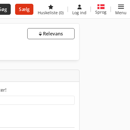
Søg
Sælg
Sprog
Huskeliste
(0)
Log ind
Menu
Relevans
ter!