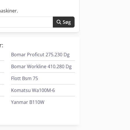
askiner.
Søg
r:
Bomar Proficut 275.230 Dg
Bomar Workline 410.280 Dg
Flott Bsm 75
Komatsu Wa100M-6
Yanmar B110W
rgonomic 340.278 Dg
Yanmar B75W
gonomic 340.278 Dgh
Yanmar B95W