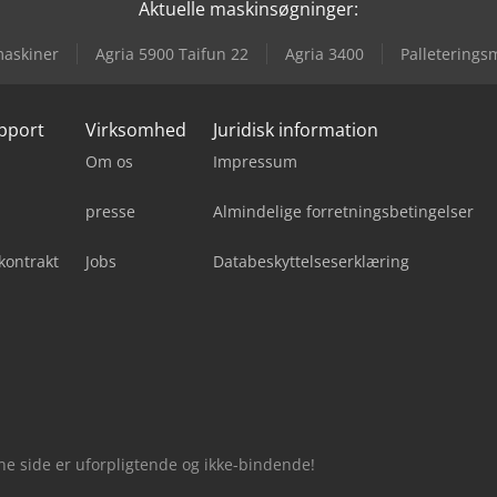
Aktuelle maskinsøgninger:
askiner
Agria 5900 Taifun 22
Agria 3400
Palleterings
upport
Virksomhed
Juridisk information
Om os
Impressum
presse
Almindelige forretningsbetingelser
kontrakt
Jobs
Databeskyttelseserklæring
nne side er uforpligtende og ikke-bindende!