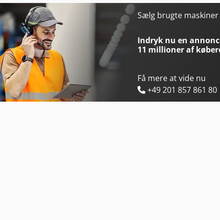
Bomag Bt 60
B
Sælg brugte maskine
Bomag Bt 65
B
Indryk nu en annonce
11 millioner af køber
Få mere at vide nu
+49 201 857 861 80