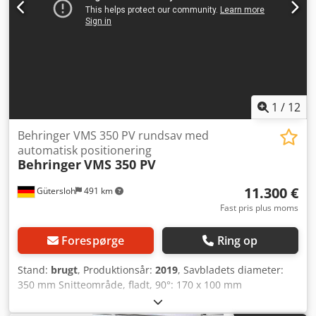
1
/
12
Behringer VMS 350 PV rundsav med
automatisk positionering
Behringer
VMS 350 PV
11.300 €
Gütersloh
491 km
Fast pris plus moms
Forespørge
Ring op
Stand:
brugt
, Produktionsår:
2019
, Savbladets diameter:
350 mm Snitteområde, fladt, 90°: 170 x 100 mm
Savområde, fladt, 45°: 120 x 100 mm Snitteområde, rundt:
120 mm Pneumatisk savbladsfremføring Kølevæskepumpe