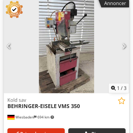
Annoncer
/ minimalmængdesprøjteanordning Pneumatisk
materialespænding Forindstilling til savning af rustfrit stål
Længdestop med automatisk positionering op til 6200 mm
Dodpfxsznxg Nj Acmekr Rullebane med 1000 mm til
venstre Vægt: ca. 800 kg
1
/
3
Kold sav
BEHRINGER-EISELE
VMS 350
Wiesbaden
694 km