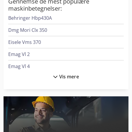
Gennemse de mest populære
behov. Spørg uforpligtende hos os!
maskinbetegnelser:
Behringer Hbp430A
Dmg Mori Clx 350
Eisele Vms 370
Emag Vl 2
Emag Vl 4
Vis mere
Emag Vlc 250
Emag Vsc 250
Emag Vsc 400
Emag Vsc 500
Emag Vtc 250