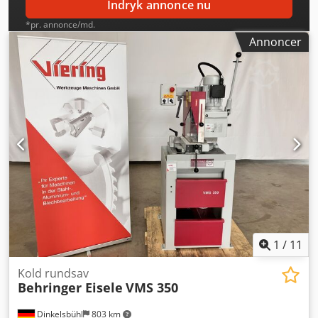
Indryk annonce nu
*pr. annonce/md.
Annoncer
1
/
11
Kold rundsav
Behringer Eisele
VMS 350
Dinkelsbühl
803 km