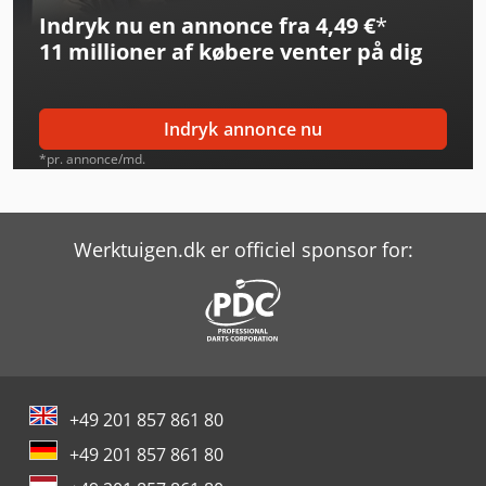
Indryk nu en annonce fra 4,49 €
*
Felder Rl 350
11 millioner af købere
venter på dig
Gildemeister Nef 400
Haas Ec-400
Indryk annonce nu
Haas Umc-500
*pr. annonce/md.
Haas Umc-750
Haas Vm-2
Werktuigen.dk er officiel sponsor for:
Haas Vm-3
Huvema Hu 230 Dg
Huvema Hu 370 Psk
+49 201 857 861 80
Kaltenbach Tl 350
+49 201 857 861 80
Lvd Ppeb 400/61