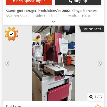
Prisoplysninger
Ring op
Stand:
god (brugt)
, Produktionsår:
2002
, Klingediameter:
350 mm Skæreområde: rund: 120 mm kvadrat: 100 x 100
mm Dkjdpoy Uv Itofx Acmer rektangel: 170 x 100 mm 2
klingehastigheder: 34/68 o/min Drivmotor: 380 V, 2/2,6 kW
Annoncer
Vægt ca.: 300 kg Pladsbehov ca.: 800 x 700 x 1770 mm
1
/
6
Kold sav