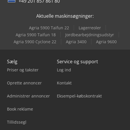
+49 201 857 861 80
Metallkraft Fsbm 1020-25 E
Aktuelle maskinsøgninger:
Metallkraft Msbm 1520-17 Pro S
Agria 5900 Taifun 22
Lagerreoler
Metallkraft Vmbs 1408
Agria 5900 Taifun 18
Jordbearbejdningsudstyr
Agria 5900 Cyclone 22
Agria 3400
Agria 9600
V-Trade Bmt 250 V
Sælg
Service og support
Priser og takster
Log ind
Oprette annoncer
Kontakt
Administrer annoncer
Eksempel-købskontrakt
Book reklame
Tillidssegl