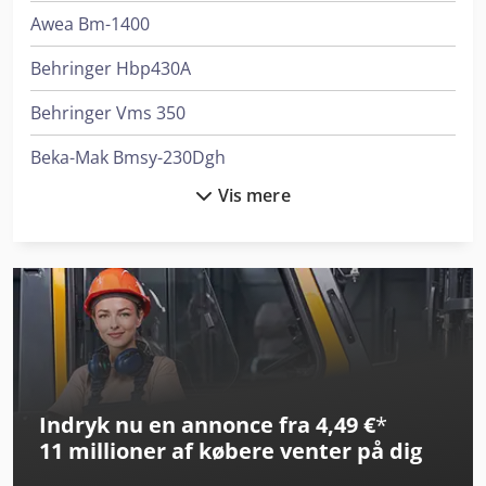
Awea Bm-1400
Behringer Hbp430A
Behringer Vms 350
Beka-Mak Bmsy-230Dgh
Vis mere
Beka-Mak Bmsy-360Dgh Eco
Eisele Vms 350
Eisele Vms 370
Eumach Lbm-1500
Haas Umc-500
Indryk nu en annonce fra 4,49 €
*
Haas Umc-500Ss
11 millioner af købere
venter på dig
Haas Umc-750