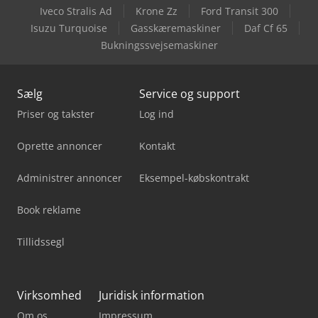
Iveco Stralis Ad
Krone Zz
Ford Transit 300
Okuma Mb-4000H
Isuzu Turquoise
Gasskæremaskiner
Daf Cf 65
Bukningssvejsemaskiner
Okuma Mb-5000H
Sælg
Service og support
Priser og takster
Log ind
Oprette annoncer
Kontakt
Administrer annoncer
Eksempel-købskontrakt
Book reklame
Tillidssegl
Virksomhed
Juridisk information
Om os
Impressum