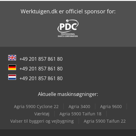
Index B400
Werktuigen.dk er officiel sponsor for:
Index C100
Index R200
Kayakocvib Kvm 1000
+49 201 857 861 80
Knuth Kb 1400
+49 201 857 861 80
Kuka Kr 1000 Titan
+49 201 857 861 80
Löser Ks 100
Aktuelle maskinsøgninger:
Matsuura Vx-1000
Agria 5900 Cyclone 22
Agria 3400
Agria 9600
Untha Xr3000
Værktøj
Agria 5900 Taifun 18
Valser til byggeri og vejbygning
Agria 5900 Taifun 22
Weinbrenner Gp 100