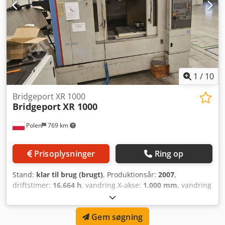
1
/
10
Bridgeport XR 1000
Bridgeport
XR 1000
Polen
769 km
Prisoplysninger
Ring op
Stand:
klar til brug (brugt)
, Produktionsår:
2007
,
driftstimer:
16.664 h
, vandring X-akse:
1.000 mm
, vandring
på Y-aksen:
600 mm
, vandring på Z-aksen:
600 mm
,
controllerproducent:
HEIDENHAIN
, controller model:
iTNC
Gem søgning
526
, bordbredde:
600 mm
, bordlængde:
1.200 mm
,