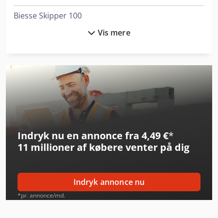
Biesse Skipper 100
Vis mere
Bridgeport Gx 1600
Bridgeport Gx 600
Edelhoff Azr 100
Gildemeister Ctx 200
Haas Ec-1600
Indryk nu en annonce fra 4,49 €
*
Haas Tr160
11 millioner af købere
venter på dig
Heller H 2000
Heller H 5000
Indryk annonce nu
Heller H 6000
*pr. annonce/md.
Huron Kx 100