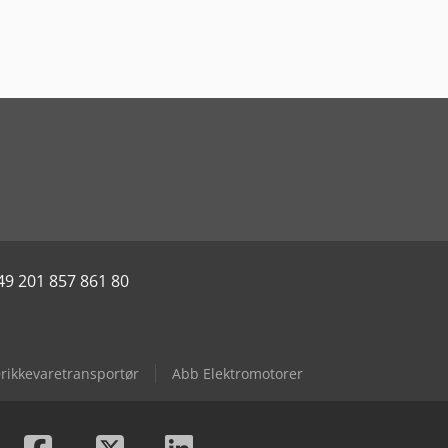
49 201 857 861 80
rikkevaretransportør
Abb Elektromotorer