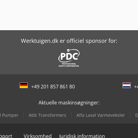
Werktuigen.dk er officiel sponsor for:
+49 201 857 861 80
+
Aktuelle maskinsøgninger:
al Pumper
Abb Transformers
Alfa Laval Varmeveksler
D
upport
Virksomhed
Juridisk information