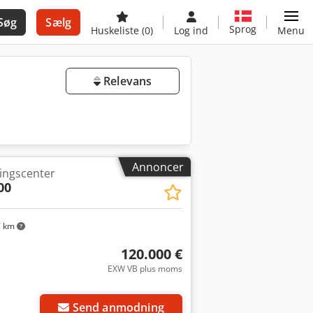
Søg
Sælg
Sprog
Huskeliste
(0)
Log ind
Menu
Relevans
Annoncer
ningscenter
00
7 km
120.000 €
EXW VB plus moms
Send anmodning