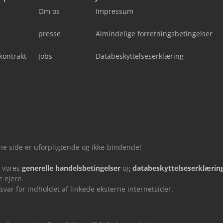
Om os
Impressum
presse
Almindelige forretningsbetingelser
kontrakt
Jobs
Databeskyttelseserklæring
nne side er uforpligtende og ikke-bindende!
u vores
generelle handelsbetingelser
og
databeskyttelseserklærin
 ejere.
ar for indholdet af linkede eksterne internetsider.