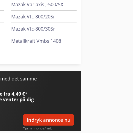
Mazak Variaxis J-500/5X
Mazak Vtc-800/20Sr
Mazak Vtc-800/30Sr
Metallkraft Vmbs 1408
Rausch Gratomat 2000
Weinbrenner Gp 100
5
r med det samme
 fra 4,49 €
*
e
venter på dig
Indryk annonce nu
*pr. annonce/md.