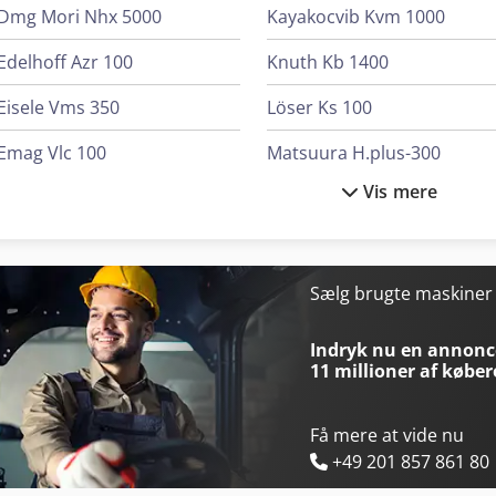
Dmg Mori Nhx 5000
Kayakocvib Kvm 1000
Edelhoff Azr 100
Knuth Kb 1400
Eisele Vms 350
Löser Ks 100
Emag Vlc 100
Matsuura H.plus-300
Vis mere
Favretto Mb 100
Matsuura H.plus-405
Haas Ec-1600
Matsuura H.plus-630
Haas Umc-500
Matsuura Lumex Avance-2
Sælg brugte maskine
Haas Umc-750
Matsuura Mam72-35V
Indryk nu en annonce
11 millioner af køber
Få mere at vide nu
+49 201 857 861 80