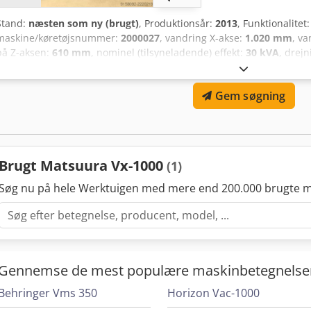
Stand:
næsten som ny (brugt)
, Produktionsår:
2013
, Funktionalitet
maskine/køretøjsnummer:
2000027
, vandring X-akse:
1.020 mm
, v
på Z-aksen:
610 mm
, nominel (tilsyneladende) effekt:
30 kVA
, drej
controllerproducent:
fanuc
, controller model:
FANUC 31İ-MODEL B
emnestykkebredde (maks.):
600 mm
, bordbredde:
600 mm
, bordl
Gem søgning
omdrejningshastighed (maks.):
15.000 o/min
, spindelhastighed (ma
dokumentation / manual, spåntransportør
, MATSUURA VX-1000 
Vores maskine blev indkøbt i 2014 specifikt til et præcist og fint arb
til groft arbejde. Den har få driftstimer. Hvis du har spørgsmål elle
er du velkommen til at sende os en besked eller ringe til os. Dsdezg
Brugt Matsuura Vx-1000
(1)
Søg nu på hele Werktuigen med mere end 200.000 brugte m
Gennemse de mest populære maskinbetegnelse
Behringer Vms 350
Horizon Vac-1000