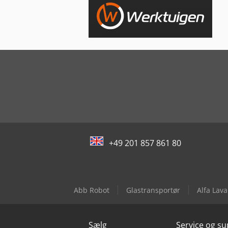
+49 201 857 861 80
Abb Robot
Glastransportør
Alfa Lav
Sælg
Service og s