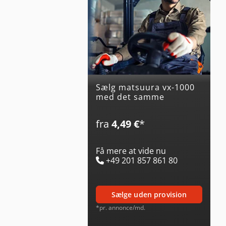
Sælg matsuura vx-1000
med det samme
fra
4,49 €
*
Få mere at vide nu
+49 201 857 861 80
sælge uden provision
*pr. annonce/md.