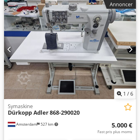
Adler 868 ECO, klar til omgående levering fra lager. ✔ Ny /
Annoncer
ubrugt ✔ Basis enkelt-nåls industrisymaskine – enkel
betjening, kun nåleposition kan justeres ✔ 6 mm
nåleafstand – ideel til standard syopgaver ✔ Drevet af Ho
Hsing G60 motor – støjsvag, kraftfuld og driftssikker ✔
Velegnet til læder, tekstiler, polstring samt mellem- og
tungematerialer ✔ Solid og holdbar – bygget til langvarig,
professionel brug ✔ Tysk topkvalitet fra Dürkopp Adler ✔
Klar til direkte brug i værksteder eller produktion
Dwodpfoyri Nksx Af Usa Særlig tilbudspris: €5.000 ekskl.
moms Først til mølle – omgående levering For mere
information eller aftale om fremvisning, send venligst en
besked. Søgeord: industrisymaskine til salg
industrisymaskine engros symaskine leverandør
professionelle symaskiner industrisymaskine brugt
1
/
6
industrisymaskine symaskiner til erhverv
Symaskine
Dürkopp Adler
868-290020
5.000 €
Amsterdam
527 km
Fast pris plus moms