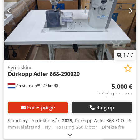
1
/
7
Symaskine
Dürkopp Adler
868-290020
5.000 €
Amsterdam
527 km
Fast pris plus moms
Forespørge
Ring op
Stand:
ny
, Produktionsår:
2025
, Dürkopp Adler 868 ECO – 6
mm Nålafstand – Ny – Ho Hsing G60 Motor – Direkte fra
lager – €5.000 ekskl. moms Til salg: Fabriksny Dürkopp