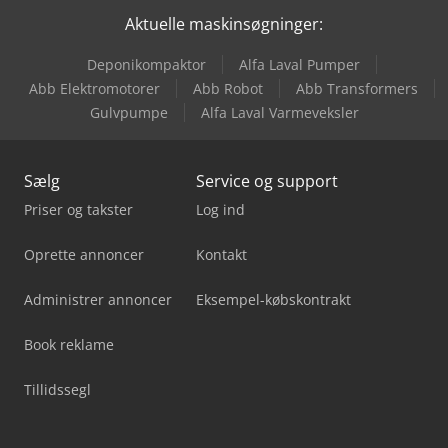
Aktuelle maskinsøgninger:
Dürkopp Adler 867-290142-M
Deponikompaktor
Alfa Laval Pumper
Dürkopp Adler 867-290322
Abb Elektromotorer
Abb Robot
Abb Transformers
Gulvpumpe
Alfa Laval Varmeveksler
Dürkopp Adler 967-100180
Sælg
Service og support
Priser og takster
Log ind
Oprette annoncer
Kontakt
Administrer annoncer
Eksempel-købskontrakt
Book reklame
Tillidssegl