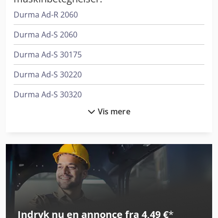
erhverv
Durma Ad-R 2060
Durma Ad-S 2060
Durma Ad-S 30175
Durma Ad-S 30220
Durma Ad-S 30320
Vis mere
Durma Ad-S 40220
Durma Ad-S 40400
Durma Ad-S 40600
Durma Ad-S 60400
Durma Ad-S 60600
Indryk nu en annonce fra 4,49 €
*
Durma Ad-S 80800