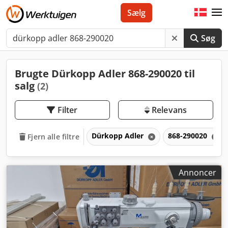
Sælg
Søg
Brugte Dürkopp Adler 868-290020 til
salg
(2)
Filter
Relevans
Dürkopp Adler
868-290020
Fjern alle filtre
Annoncer