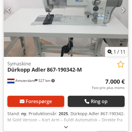
1
/
11
Symaskine
Dürkopp Adler
867-190342-M
7.000 €
Amsterdam
527 km
Fast pris plus moms
Forespørge
Ring op
Stand:
ny
, Produktionsår:
2025
, Dürkopp Adler 867-190342-
M Gold Version – Kort Arm – Fuldt Automatisk – Direkte fra
Lager – €7.000 ekskl. moms Til salg: Splinterny Dürkopp