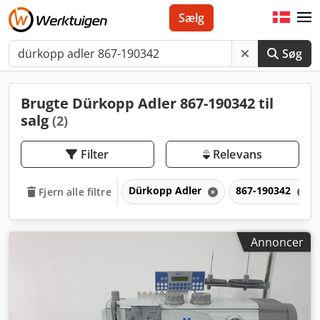
Sælg
Søg
Brugte Dürkopp Adler 867-190342 til
salg
(2)
Filter
Relevans
Dürkopp Adler
867-190342
Fjern alle filtre
Annoncer