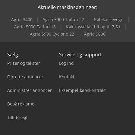
Aktuelle maskinsøgninger:
Dürkopp Adler 868-290020
Agria 3400
Agria 5900 Taifun 22
Kølekassevogn
Dürkopp Adler 967-100180
Agria 5900 Taifun 18
Kølekasse lastbil op til 7,5 t
Agria 5900 Cyclone 22
Agria 9600
Felder Ad 741
Sælg
Service og support
Priser og takster
Log ind
Oprette annoncer
Kontakt
Administrer annoncer
Eksempel-købskontrakt
Book reklame
Tillidssegl