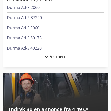
industrisymaskine engros symaskine leverandør
Durma Ad-R 2060
professionelle symaskiner industrisymaskine brugt
industrisymaskine symaskiner til erhverv
Durma Ad-R 37220
Durma Ad-S 2060
Durma Ad-S 30175
Durma Ad-S 40220
Vis mere
Durma Ad-S 40400
Durma Ad-S 40600
Durma Ad-S 60400
Durma Ad-S 60600
Durma Ad-S 80800
Indryk nu en annonce fra 4,49 €
*
Durma Ad-Servo 30175