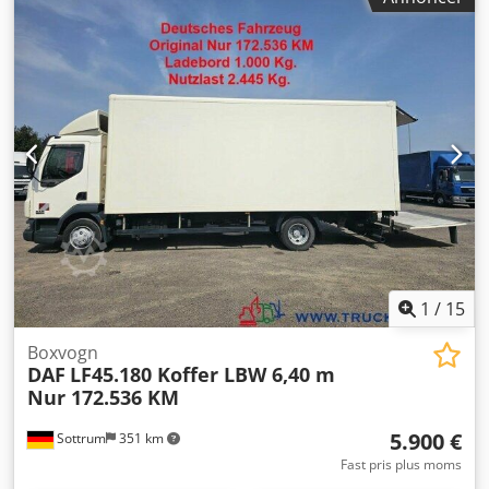
Affjedring: Bladfjedre Bagaksel: Maks. aksellast: 5000 kg;
Dækmønster venstre: 40%; Dækmønster højre: 40%;
Affjedring: Luftaffjedring Vægte Egenvægt: 5.740 kg
Nyttelast: 2.560 kg Totalvægt: 8.300 kg Stand Teknisk stand:
meget god Visuel stand: meget god Skader: ingen
1
/
15
Boxvogn
DAF
LF45.180 Koffer LBW 6,40 m
Nur 172.536 KM
5.900 €
Sottrum
351 km
Fast pris plus moms