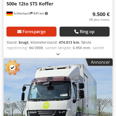
500e 12to STS Koffer
9.500 €
Schlierbach
845 km
VB plus moms
Forespørge
Ring op
Stand:
brugt
, kilometerstand:
474.013 km
, første
registrering:
06/2008
, samlet længde:
6.950 mm
, samlet
bredde:
2.450 mm
, total højde:
2.310 mm
, Produktionsår:
2008
, Udstyr:
ABS, fartpilot, klimaanlæg, servostyring
, =
Annoncer
Yderligere muligheder og udstyr = Dcsdpfxowmn N Te
Aqvjk - Køleskab = Bemærkninger = DAF LF 45 220 L
dybfrostkøretøj med STS TK-kasse og Thermoking TS 500 e
køleenhed, 6-cylindret motor, 220 hk! 12-tonner
Klimaanlæg Fartpilot Motorbremse 6-trins manuel
gearkasse Multifunktionsrat VDO radio/CD-afspiller
Bagaksel luftaffjedret Dækstørrelse: 245/70 R17,5 Dækprofil
ca. 8-10 mm Egenvægt: 6.990 kg Nyttelast: 5.000 kg!
Akselafstand: 4.900 mm Opbygning: STS dybfrostkasse
Indvendige mål: 6.950 x 2.450 x 2.310 mm (L x B x H)