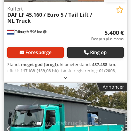
Kuffert
DAF
LF 45.160 / Euro 5 / Tail Lift /
NL Truck
5.400 €
Tilburg
596 km
Fast pris plus moms
Forespørge
Ring op
Stand:
meget god (brugt)
, kilometerstand:
487.458 km
,
effekt:
117 kW (159,08 hk)
, første registrering:
01/2008
,
brændstoftype:
diesel
, akslekonfiguration:
4x2
,
akselafstand:
5.000 mm
, brændstof:
diesel
, farve:
anden
,
Annoncer
førerhus:
dagkabine
, geartype:
automatisk
,
emissionsklasse:
Euro 5
, affjedring:
stål-luft
, samlet
længde:
9.050 mm
, samlet bredde:
2.550 mm
, tilladt
akselbelastning (aksel 1):
4.480 kg
, tilladt akselbelastning
(aksel 2):
8.480 kg
, Produktionsår:
2008
, Udstyr:
ABS,
bagklap med lift, elektrisk rudehejs, fartpilot, tågelygter
,
= Yderligere muligheder og udstyr = - (Tag-)spoiler -