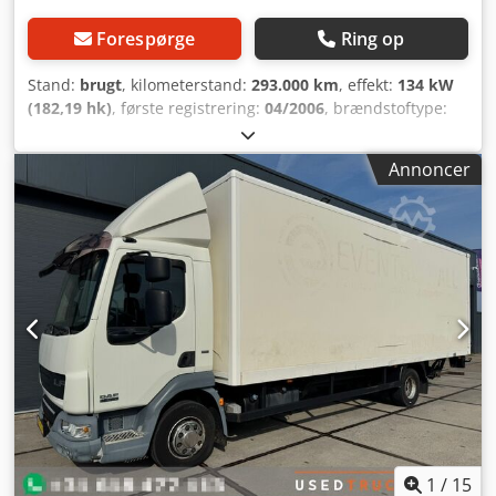
Forespørge
Ring op
Stand:
brugt
, kilometerstand:
293.000 km
, effekt:
134 kW
(182,19 hk)
, første registrering:
04/2006
, brændstoftype:
diesel
, samlet vægt:
7.490 kg
, farve:
orange
, geartype:
mekanisk
, antal sæder:
3
, Udstyr:
ABS, centrallås,
Annoncer
elektronisk stabilitetsprogram (ESP)
, Hej! Vi glæder os til
at byde dig velkommen hos os. Hermed tilbyder vi dig
dette køretøj med følgende udstyr: Venligst sørg for at
oplyse dit telefonnummer i din besked! * Trevejstipvogn *
Dæk ca. 60% * Syn og emissionstest ny * 293.000 km *
Ladevogn i god stand * Meiller-opbygning *
Dobbeltmonterede baghjul Vores tjenester: Dcedpjr
Ahkcofx Aqvok - Nyt syn + emissionskontrol -
Landsdækkende levering i Tyskland - Prøvekørsel til enhver
tid mulig - Attraktive finansieringsmuligheder - Bytte af
køretøjer Åbningstider også efter aftale om søndagen
1
/
15