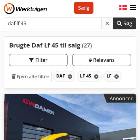
Sælg
Søg
Brugte Daf Lf 45 til salg
(27)
Filter
Relevans
DAF
LF 45
LF
Fjern alle filtre
Annoncer