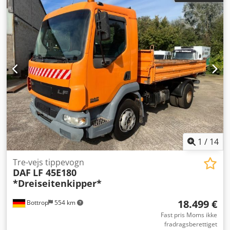
Euro 3
, affjedring:
stål
, antal sæder:
2
, samlet længde:
2.550 mm
, samlet bredde:
3.850 mm
, længde af lastrum:
7.100 mm
, læsningsbredde:
2.500 mm
, lastepladshøjde:
2.800 mm
, forhjulsdækstørrelse:
215/75R17.5 126/124M
,
bagdækseldimension:
215/75R17.5 126/124M
, Udstyr:
ABS,
bagklap med lift, servostyring
, Køretøjets placering:
Bovenden, DK. Hus, radio, 5-trins gear, ABS
(antiblokeringssystem), bladfjedring, presenning og bøjler,
servostyring, læssebagsmæk i aluminium, stående,
miljømærke gul. Udstyret med læssebagsmæk Hubfix 1000
K 700. Oplysninger om tilbehør uden garanti, ændringer,
mellemsalg og fejl forbeholdes! Dcsdpfxsvhhr Se Aqvjk
1
/
14
Tre-vejs tippevogn
DAF
LF 45E180
*Dreiseitenkipper*
18.499 €
Bottrop
554 km
Fast pris Moms ikke
fradragsberettiget