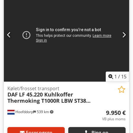
7.600 mm
, læsningsbredde:
2.500 mm
, lastepladshøjde:
600 mm
, Udstyr:
ABS
, * Manuel gearkasse * USB/radio *
Ladflade * Fartpilot * Multifunktionsrat * Aircondition
Dcjdpfjxq Ndqox Aqvjk ----Internt køretøjsnummer 11412---
-Forbehold for fejl og mellemsalg WhatsApp-support
tilgængelig! Ved spørgsmål til køretøjet eller for yderligere
information, kontakt os gerne via WhatsApp. WhatsApp på
tysk, engelsk -- WhatsApp på tysk, engelsk, arabisk.
1
/
15
Kølet/frosset transport
DAF
LF 45.220 Kuhlkoffer
Thermoking T1000R LBW ST38...
9.950 €
Hoofddorp
539 km
VB plus moms
Forespørge
Ring op