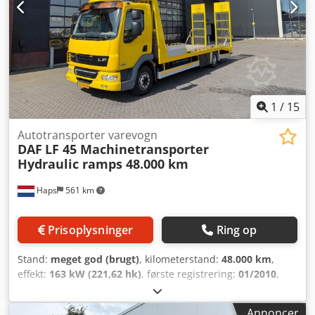
1
/
15
Autotransporter varevogn
DAF
LF 45 Machinetransporter
Hydraulic ramps 48.000 km
Haps
561 km
Prisoplysninger
Ring op
Stand:
meget god (brugt)
, kilometerstand:
48.000 km
,
effekt:
163 kW (221,62 hk)
, første registrering:
01/2010
,
brændstoftype:
diesel
, akslekonfiguration:
4x2
,
akselafstand:
5.000 mm
, brændstof:
diesel
, farve:
gul
,
Annoncer