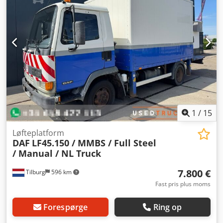
RABONL2U
stand. Dcsdpfsyw R Nwsx Aqvek
1
/
15
Løfteplatform
DAF
LF45.150 / MMBS / Full Steel
/ Manual / NL Truck
7.800 €
Tilburg
596 km
Fast pris plus moms
Forespørge
Ring op