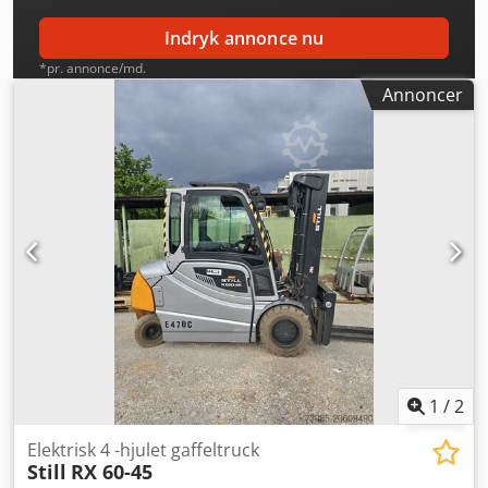
Indryk annonce nu
*pr. annonce/md.
Annoncer
1
/
2
Elektrisk 4 -hjulet gaffeltruck
Still
RX 60-45