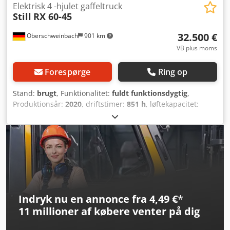
Elektrisk 4 -hjulet gaffeltruck
Still
RX 60-45
32.500 €
Oberschweinbach
901 km
VB plus moms
Forespørge
Ring op
Stand:
brugt
, Funktionalitet:
fuldt funktionsdygtig
,
Produktionsår:
2020
, driftstimer:
851 h
, løftekapacitet:
4.500 kg
, løftehøjde:
4.600 mm
, brændstoftype:
elektrisk
,
mastetype:
triplex
, bygningshøjde:
2.450 mm
, drivtype:
Elektro
, Elektrisk 4-hjulet truck Masttype: Triplex Tilstand:
Klar til brug og fuldt funktionsdygtig Teknisk stand: God
Sideskifter, gaffelspreder, 3. ventil, 4. ventil, varme, STVZO,
fuldkabine, fuld friløft, Cedew Ezmcspfx Amasrf
Indryk nu en annonce fra 4,49 €
*
11 millioner af købere
venter på dig