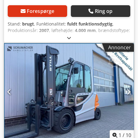
Forespørge
Ring op
Stand:
brugt
, Funktionalitet:
fuldt funktionsdygtig
,
Produktionsår:
2007
, løftehøjde:
4.000 mm
, brændstoftype:
elektrisk
, Gaffeltruck Still RX60 - 45 Årgang: 2007
Driftstimer: 12348 Batteri årgang: 18/2020 Batteri: 80V 6
Annoncer
PzS 930 Løftehøjde: 4 m Byggehøjde: 2,8 m Fuld kabine
med varme Cedpszndqtjfx Amaerf Fri ekstra hydraulik Nye
bagdæk Med sideskifter Med lader
1
/
10