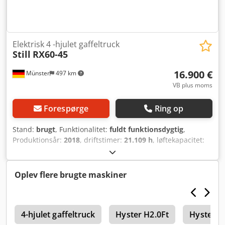
Elektrisk 4 -hjulet gaffeltruck
Still
RX60-45
16.900 €
Münster
497 km
VB plus moms
Forespørge
Ring op
Stand:
brugt
, Funktionalitet:
fuldt funktionsdygtig
,
Produktionsår:
2018
, driftstimer:
21.109 h
, løftekapacitet:
4.500 kg
, løftehøjde:
4.080 mm
, brændstoftype:
elektrisk
,
mastetype:
teleskopisk
, bygningshøjde:
2.850 mm
,
gaffelbærebredden:
1.200 mm
, gaffellængde:
2.400 mm
,
Oplev flere brugte maskiner
drivtype:
Elektro
, Elektrisk 4-hjulet stablestapler Lastens
tyngdepunkt: 600 ISO-klasse: ISO-klasse 3 = 2.500 - 4.999
kg Masttype: Teleskop Gear: Elektromekanisk Tilstand: Klar
L
til brug og fuldt funktionsdygtig Teknisk tilstand: Meget
4-hjulet gaffeltruck
Hyster H2.0Ft
Hyster H
god Forhjulstype: Superelastik Forhjulstørrelse: 250-15