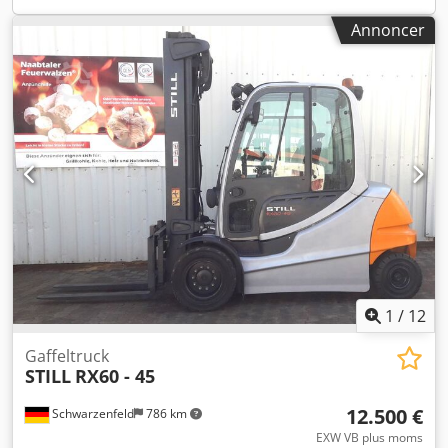
Baghjulstype: Superelastik Baghjulstørrelse: 21x8-9
Annoncer
Batterispænding: 80V Batterikapacitet: 930Ah
Batteriproducent: HSR Batteritype: PzS Crodpjzr Sryefx
Amasf Batteriets produktionsår: 2026 Batteritilstand: 80 -
100% Beskrivelse: Ud over denne enhed tilbyder vi også
andre stablestaplere og lagerteknikudstyr. Vores udstyr er
blevet inspiceret af et værksted og i overensstemmelse
med FEM4.004. Kontakt os venligst via e-mail eller telefon.
Du kan også finde os på hsr-gabelstapler. Vi køber
naturligvis også gerne din brugte stablestapler, selvom du
ikke køber en stablestapler hos os. Leasing og finansiering
til fordelagtige betingelser er muligt efter aftale. Vi
rådgiver dig gerne kompetent og detaljeret om vores
stablestaplere. Sideskifter, 3. ventil, arbejdslygte foran,
varme, fuld kabine, indvendigt spejl, joystick,
1
/
12
vinduesvisker, ét-pedal betjening, LED, sæde.
Gaffeltruck
STILL
RX60 - 45
12.500 €
Schwarzenfeld
786 km
EXW VB plus moms