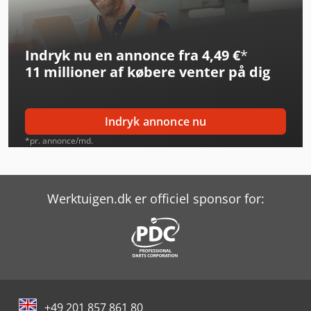
Indryk nu en annonce fra 4,49 €
*
11 millioner af købere
venter på dig
Indryk annonce nu
*pr. annonce/md.
Werktuigen.dk er officiel sponsor for:
+49 201 857 861 80