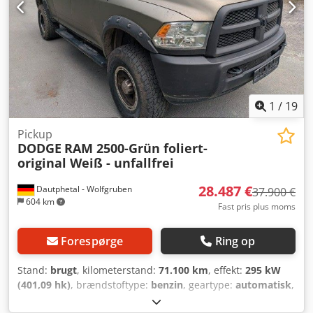
1
/
19
Pickup
DODGE
RAM 2500-Grün foliert-
original Weiß - unfallfrei
28.487 €
Dautphetal - Wolfgruben
37.900 €
604 km
Fast pris plus moms
Forespørge
Ring op
Stand:
brugt
, kilometerstand:
71.100 km
, effekt:
295 kW
(401,09 hk)
, brændstoftype:
benzin
, geartype:
automatisk
,
første registrering:
02/2017
, emissionsklasse:
Euro 6
, farve: