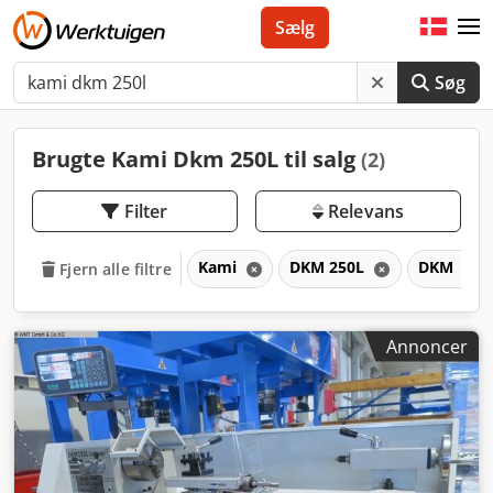
Sælg
Søg
Brugte Kami Dkm 250L til salg
(2)
Filter
Relevans
Kami
DKM 250L
DKM
Fjern alle filtre
Annoncer