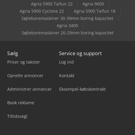
Agria 5900 Taifun 22
Agria 9600
Lissmac Sbm-M 1500 B2
Agria 5900 Cyclone 22
Agria 5900 Taifun 18
Søjleboremaskiner 30-39mm boring kapacitet
V-Trade Bmt 250 V
Agria 3400
Søjleboremaskiner 20-29mm boring kapacitet
Sælg
Service og support
Priser og takster
Log ind
Oprette annoncer
Kontakt
Administrer annoncer
Eksempel-købskontrakt
Book reklame
Tillidssegl