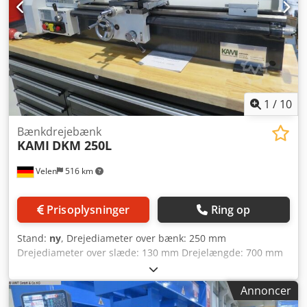
1
/
10
Bænkdrejebænk
KAMI
DKM 250L
Velen
516 km
Prisoplysninger
Ring op
Stand:
ny
, Drejediameter over bænk: 250 mm
Drejediameter over slæde: 130 mm Drejelængde: 700 mm
Omdrejningstal: 115 - 1620 o/min Spidshøjde: 125 mm
Dcjdpfxsf Nb Hke An Eok Spindelboring: 27 mm Konus i
Annoncer
pinol på bagdokken: MK 2 Pinolvandring på bagdokken: 40