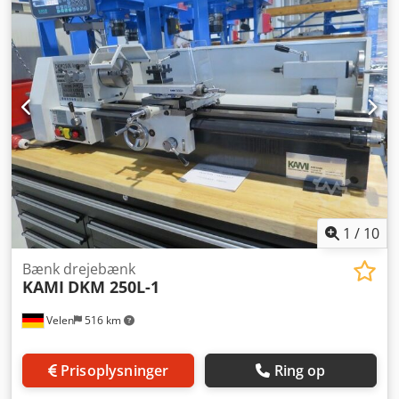
mm Metriske gevind: 0,2 - 3,5 mm Tommergevind: 8 - 56
TPI Modulgevind: 0,2 - 12,5 mm Drejeslædes krøjning: +/-
45° Tilslutningsspænding: 400 V Samlet effektbehov: 0,75
kW Maskinvægt ca.: 0,15 t Pladsbehov ca.: 1,41 x 0,61 x 0,41
m Udstyr: - 27 mm spindelgennemgang - Justerbare
styreskinner - Kraftig motor på 0,75 kW - Høj opløsning på
akselspindlerne for præcis positionering - OBS! Uden
digitalt display Leveringsomfang: 100 mm 3-bakket
skruestik, udvekslingshjulssæt, stænkskærm. Kan leveres
med 230 volt tilslutning efter ønske.
1
/
10
Bænk drejebænk
KAMI
DKM 250L-1
Velen
516 km
Prisoplysninger
Ring op