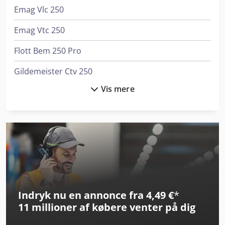
Emag Vlc 250
Emag Vtc 250
Flott Bem 250 Pro
Gildemeister Ctv 250
Vis mere
Kaeser M 250
Kaltenbach Kks 400 E
Kaltenbach Kks 400 H
Kaltenbach Kks 450 E
Kaltenbach Tl 250
Indryk nu en annonce fra 4,49 €
*
Kaltenbach Tl 350
11 millioner af købere
venter på dig
Kami Bkm 3035Vs