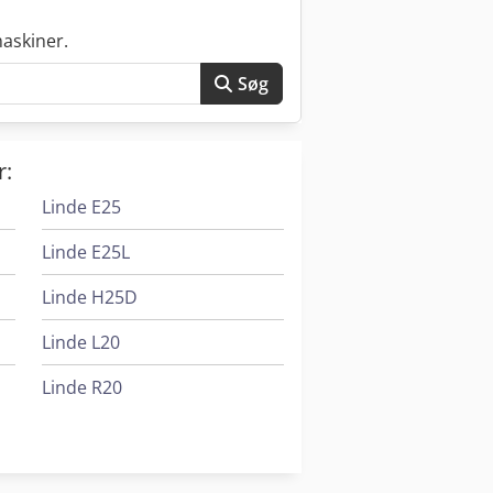
askiner.
Søg
r:
Linde E25
Linde E25L
Linde H25D
Linde L20
Linde R20
Linde R20G
Yanmar Sv22