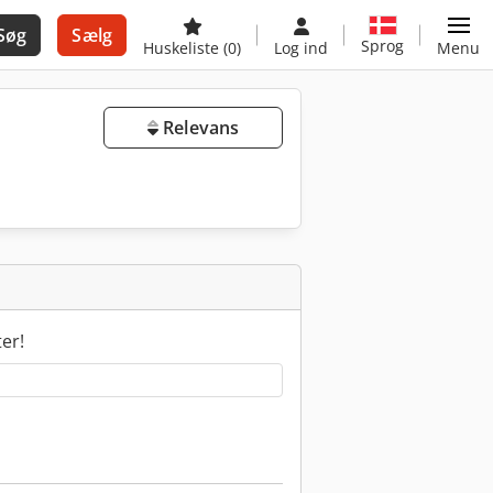
Søg
Sælg
Sprog
Huskeliste
(0)
Log ind
Menu
Relevans
ter!