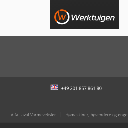
+49 201 857 861 80
Alfa Laval Varmeveksler
Hømaskiner, høvendere og enge