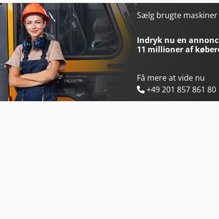
Ep Efl181
Linde E20
Sælg brugte maskine
Ep Esl122
Linde E20L
Indryk nu en annonce
11 millioner af køber
Få mere at vide nu
+49 201 857 861 80