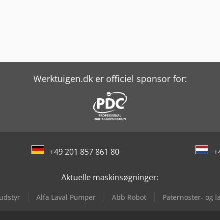
Werktuigen.dk er officiel sponsor for:
+49 201 857 861 80
+
Aktuelle maskinsøgninger:
udstyr
Alfa Laval Pumper
Abb Robot
Paternoster- og l