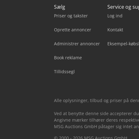
Sælg
Service og s
Priser og takster
Log ind
Oprette annoncer
Kontakt
Administrer annoncer
Eksempel-købs
Book reklame
Tillidssegl
Alle oplysninger, tilbud og priser på de
Ved at benytte denne side accepterer d
Angivne mærker tilhører deres respektive
MSG Auctions GmbH påtager sig intet ansv
© 2000 - 2026 MSG Auctions GmbH