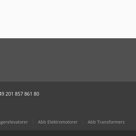
49 201 857 861 80
agerelevatorer
Abb Elektromotorer
Abb Transformers