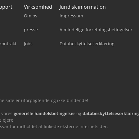
upport
Virksomhed
Juridisk information
Om os
Impressum
presse
Almindelige forretningsbetingelser
kontrakt
Jobs
Databeskyttelseserklæring
nne side er uforpligtende og ikke-bindende!
u vores
generelle handelsbetingelser
og
databeskyttelseserklærin
 ejere.
ar for indholdet af linkede eksterne internetsider.