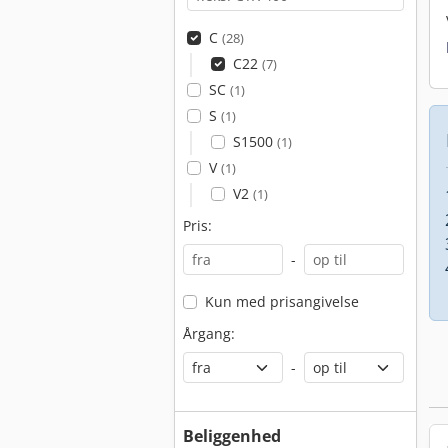
C
(28)
C22
(7)
SC
(1)
S
(1)
S1500
(1)
V
(1)
V2
(1)
Pris:
-
Kun med prisangivelse
Årgang:
-
Beliggenhed