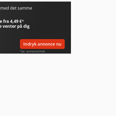
r med det samme
 fra 4,49 €
*
e
venter på dig
Indryk annonce nu
*pr. annonce/md.