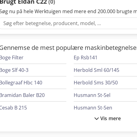
Brugt Eldan C22
(0)
Søg nu på hele Werktuigen med mere end 200.000 brugte m
Gennemse de mest populære maskinbetegnelse
Boge Filter
Ep Rsb141
Boge Slf 40-3
Herbold Sml 60/145
Bollegraaf Hbc 140
Herbold Sms 30/50
Bramidan Baler B20
Husmann St-Sel
Cesab B 215
Husmann St-Sen
Vis mere
Elcon Advance 215
Huvema Hu 230 Dg
Eldan S1500
Jcb 86C-2