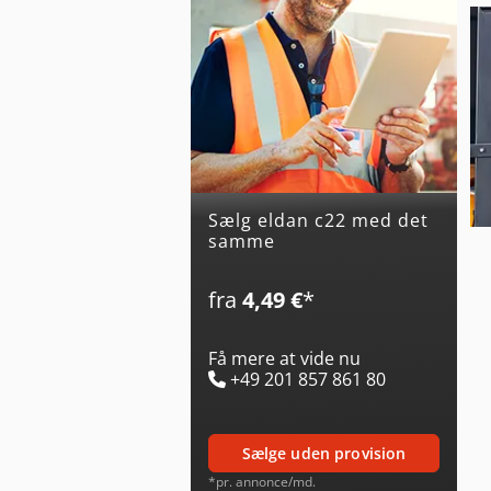
Sælg eldan c22 med det
samme
fra
4,49 €
*
Få mere at vide nu
+49 201 857 861 80
sælge uden provision
*pr. annonce/md.