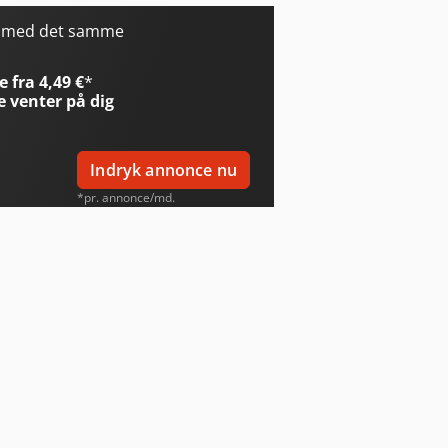
r med det samme
 fra 4,49 €
*
e
venter på dig
Indryk annonce nu
*pr. annonce/md.