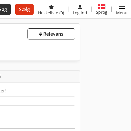
Søg
Sælg
Sprog
Huskeliste
(0)
Log ind
Menu
Relevans
6
ter!