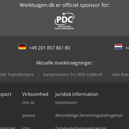
Werktuigen.dk er officiel sponsor for:
+49 201 857 861 80
+
Aktuelle maskinsøgninger:
Abb Transformers
Kantpressere fra 300t trykkraft
Abb Rob
upport
Virksomhed
Juridisk information
Om os
Impressum
presse
Almindelige forretningsbetingelser
kontrakt
Jobs
Databeskyttelseserklæring