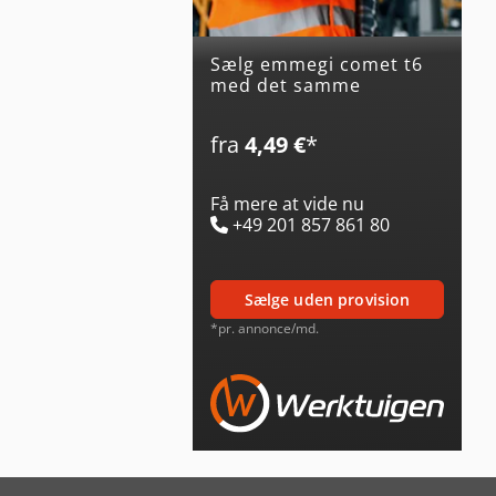
Sælg emmegi comet t6
med det samme
fra
4,49 €
*
Få mere at vide nu
+49 201 857 861 80
sælge uden provision
*pr. annonce/md.