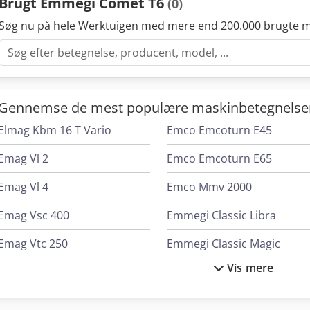
Brugt Emmegi Comet T6
(0)
Søg nu på hele Werktuigen med mere end 200.000 brugte m
Gennemse de mest populære maskinbetegnelse
Elmag Kbm 16 T Vario
Emco Emcoturn E45
Emag Vl 2
Emco Emcoturn E65
Emag Vl 4
Emco Mmv 2000
Emag Vsc 400
Emmegi Classic Libra
Emag Vtc 250
Emmegi Classic Magic
Vis mere
Emco Emcomat E-200 Mc
Emmegi Combi 5 Assi Star
Emco Emcomat Fb-450 Mc
Emmegi Comet T4