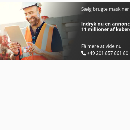
Emco Emcomat Fb-600 Mc
Emmegi Dual Skin
Sælg brugte maskine
Emco Emcomill E350
Emmegi Phantomatic M3
Indryk nu en annonce
11 millioner af køber
Få mere at vide nu
+49 201 857 861 80