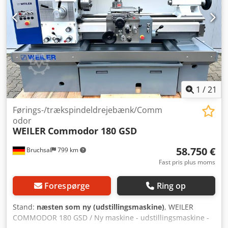
1
/
21
Førings-/trækspindeldrejebænk/Comm
odor
WEILER
Commodor 180 GSD
58.750 €
Bruchsal
799 km
Fast pris plus moms
Forespørge
Ring op
Stand:
næsten som ny (udstillingsmaskine)
, WEILER
COMMODOR 180 GSD / Ny maskine - udstillingsmaskine -