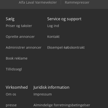
Alfa Laval Varmeveksler
Rammepresser
Weyrauch Sw 32 G
Sælg
Service og support
Priser og takster
Log ind
Oprette annoncer
Kontakt
Administrer annoncer
Eksempel-købskontrakt
Book reklame
Tillidssegl
Virksomhed
Juridisk information
Om os
Impressum
presse
Almindelige forretningsbetingelser