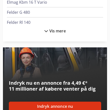
Elmag Kbm 16 T Vario
Felder G 480
Felder Rl 140
Vis mere
Flott Bsm 75
Gildemeister Ctv 250
Gildemeister Mf Twin 65
Gildemeister Nef 320 K
Gildemeister Nef 400
Indryk nu en annonce fra 4,49 €
*
Gildemeister Twin 65
11 millioner af købere
venter på dig
Komatsu Hb365Lc-3
Lvd Ppeb 400/61
Indryk annonce nu