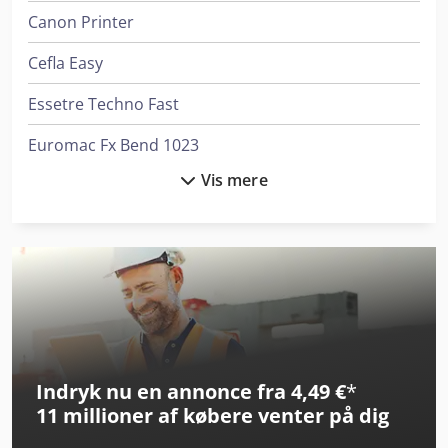
Canon Printer
Cefla Easy
Essetre Techno Fast
Euromac Fx Bend 1023
Vis mere
Felder Fbp 50
Gbc Catena 35
Gbc Ultima 65
Gildemeister Nef Plus 500
Gildemeister Nef Plus 710
Indryk nu en annonce fra 4,49 €
*
Heidelberg Speedmaster Sx 52
11 millioner af købere
venter på dig
Heidelberg Suprasetter A52