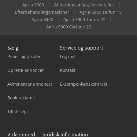
Agria 9600
Affjerningsanlæg for metaller
Mbo Z6
Efterbehandlingsmaskiner
Agria 5900 Taifun 18
Agria 3400
Agria 5900 Taifun 22
Xerox Igen5/150
Agria 5900 Cyclone 22
Sælg
Service og support
Priser og takster
Log ind
Oprette annoncer
Kontakt
Administrer annoncer
Eksempel-købskontrakt
Book reklame
Tillidssegl
Virksomhed
Juridisk information