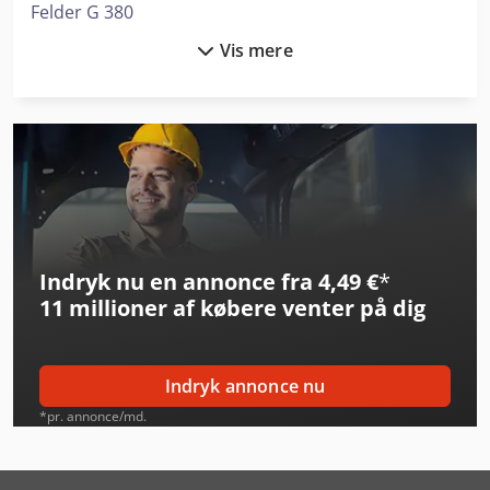
Felder G 380
Vis mere
Felder G 480
Felder K 700 S
Fendt 210 Vario
Fendt 211 Vario
Fendt 516 Vario
Indryk nu en annonce fra 4,49 €
*
Fendt 724 Vario
11 millioner af købere
venter på dig
Fendt 826 Vario
Fendt 828 Vario
Indryk annonce nu
Fendt 942 Vario
*pr. annonce/md.
Fendt Cargo 5X/85