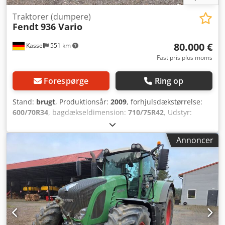
Traktorer (dumpere)
Fendt
936 Vario
80.000 €
Kassel
551 km
Fast pris plus moms
Forespørge
Ring op
Stand:
brugt
, Produktionsår:
2009
, forhjulsdækstørrelse:
600/70R34
, bagdækseldimension:
710/75R42
, Udstyr:
trykluftbremse
, Hjulvægte 4x300 kg gearkasse ved 8164
driftstimer NY / Cedpst Hrrpjfx Afujha
Annoncer