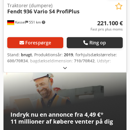
Traktorer (dumpere)
Fendt
936 Vario S4 ProfiPlus
221.100 €
Kassel
551 km
Fast pris plus moms
Forespørge
Ring op
Stand:
brugt
, Produktionsår:
2019
, forhjulsdækstørrelse:
600/70R34
, bagdækseldimension:
710/70R42
, Udstyr:
trykluftbremse
, Radarsensor, Vario-terminal 10,4 tommer,
tagluge / VarioGuide Variotronic redskabsstyring,
VarioGuide controller, GSM Variodoc Pro, super
komfortsæde / Hydraulikpumpe 152 l/min / / Chedpfx Afer
Ty N Nsuja
Indryk nu en annonce fra 4,49 €
*
11 millioner af købere
venter på dig