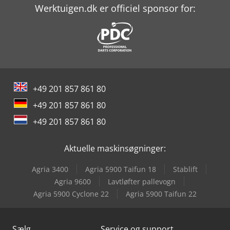
Fendt Farmer
Werktuigen.dk er officiel sponsor for:
Fendt Former 14055 Pro
Fendt Ideal 10T
Fendt Lotus 770
+49 201 857 861 80
Fendt Rotana 130 F
+49 201 857 861 80
Fendt Rotana 130 F Xtra
+49 201 857 861 80
Fendt Tigo 60 Mr Profi
Aktuelle maskinsøgninger:
Jcb 540-180
Agria 3400
Agria 5900 Taifun 18
Stablift
Kuhn Gf 8700
Agria 9600
Lavtløfter pallevogn
Agria 5900 Cyclone 22
Agria 5900 Taifun 22
Mercedes-Benz Vario
Sælg
Service og support