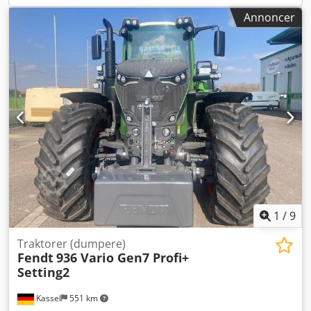
Annoncer
1
/
9
Traktorer (dumpere)
Fendt
936 Vario Gen7 Profi+
Setting2
Kassel
551 km