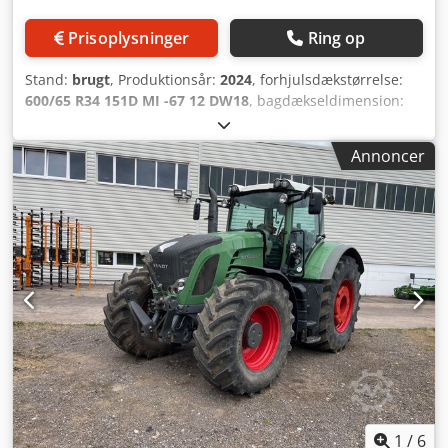
Prisoplysninger
Ring op
Stand:
brugt
, Produktionsår:
2024
, forhjulsdækstørrelse:
600/65 R34 151D MI -67 12 DW18
, bagdækseldimension:
710/70 R42 173D MI -55 10 DW23
, Udstyr:
trykluftbremse
,
Infotainment-pakke, 4 kameratilslutninger, 4 USB-porte,
Annoncer
frontvægt 1.250 kg, baghjulsvægte 2 x 600 kg, RTK NovAtel-
sporføring, Section Control. Chjdpfx Ajrxtcgofuoa
1
/
6