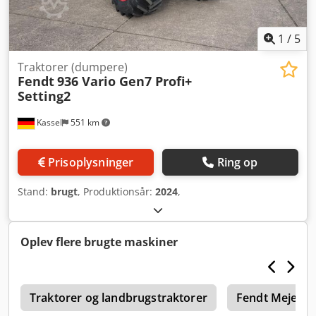
1
/
5
Traktorer (dumpere)
Fendt
936 Vario Gen7 Profi+
Setting2
Kassel
551 km
Prisoplysninger
Ring op
Stand:
brugt
, Produktionsår:
2024
,
Oplev flere brugte maskiner
r
Traktorer og landbrugstraktorer
Fendt Mejetær