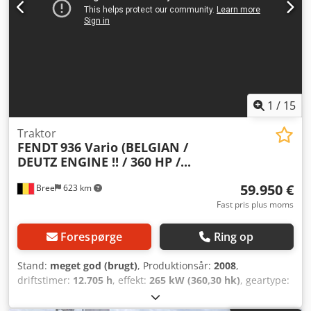
1
/
15
Traktor
FENDT
936 Vario (BELGIAN /
DEUTZ ENGINE !! / 360 HP /...
59.950 €
Bree
623 km
Fast pris plus moms
Forespørge
Ring op
Stand:
meget god (brugt)
, Produktionsår:
2008
,
driftstimer:
12.705 h
, effekt:
265 kW (360,30 hk)
, geartype:
automatisk
, brændstoftype:
diesel
, første registrering:
06/2008
, farve:
anden
, Udstyr:
klimaanlæg
, = Yderligere