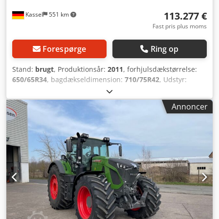
113.277 €
Kassel
551 km
Fast pris plus moms
Forespørge
Ring op
Stand:
brugt
, Produktionsår:
2011
, forhjulsdækstørrelse:
650/65R34
, bagdækseldimension:
710/75R42
, Udstyr:
trykluftbremse
, Super komfortsæde Evolution
Belastningsvægt baghjul Returløb bag / trykløs / Cjdpfx
Annoncer
Afjtlr A Tjuoha