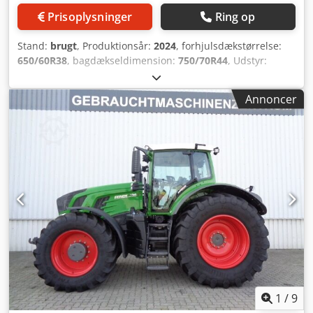
Prisoplysninger
Ring op
Stand:
brugt
, Produktionsår:
2024
, forhjulsdækstørrelse:
650/60R38
, bagdækseldimension:
750/70R44
, Udstyr:
trykluftbremse
, Section Control Belastningsvægt baghjul
2x 650 kg, reversibel ventilator, køleboks / Infotainment-
Annoncer
pakke, Contour Assistant, sporstyring, basispakke RTK
Novatel TI / Headland agronomi basispakke, telemetri
basispakke / Cedpfx Aett I Nvefusha
1
/
9