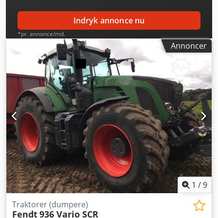
Indryk annonce nu
*pr. annonce/md.
Annoncer
1
/
9
Traktorer (dumpere)
Fendt
936 Vario SCR