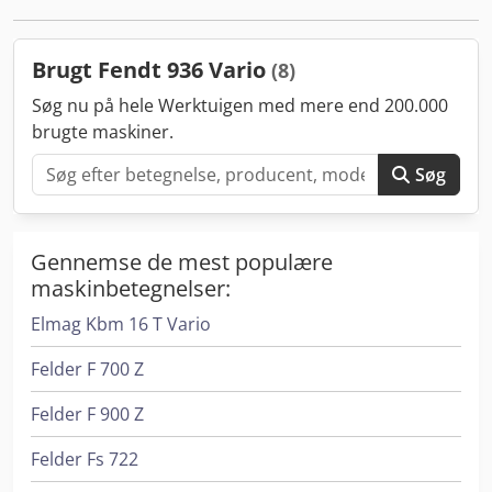
terminal Fordæk: Agri Max Force IF 600/70R34 Bagdæk: Agri
Max Fortis 710/75R42 Fabriksmonteret GPS-navigation med
RTK-signal VIN 945232383 Cjdpfx Ajxwb Izjfueha Anbefales!
Brugt Fendt 936 Vario
(8)
Søg nu på hele Werktuigen med mere end 200.000
brugte maskiner.
Søg
Gennemse de mest populære
maskinbetegnelser:
Elmag Kbm 16 T Vario
Felder F 700 Z
Felder F 900 Z
Felder Fs 722