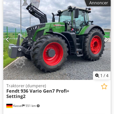
Annoncer
muligheder og ekstraudstyr = - 1 brændstoftank - ABS-
bremser - Armlæn - Tykkere aksler - Hydraulik -
Navreduktion - Radio - Spærredifferentiale - Dagskabine -
Kraftudtag Chodszph Ryopfx Afuoa = Yderligere
oplysninger = Generelle oplysninger Kabine: Dag Tekniske
oplysninger Motorens slagvolumen: 7.145 cm³ Drivlinje
Drivtype: Hjul Akselkonfiguration Bremser: Tromlebremser
Foraksel: Spærredifferentiale; Styrbar; Dækmønster: 80 %
Bagaksel: Dobbeltmonterede dæk; Spærredifferentiale;
Dækmønster: 70 % Vægte Egenvægt: 10.000 kg Tilladt
nyttelast: 3.350 kg Totalvægt: 13.350 kg Maks. trækkraft:
40.000 kg Funktionelt Hurtigskiftesystem: Ja Interiør Antal
siddepladser: 2 Tilstand Teknisk tilstand: meget god Visuel
tilstand: meget god Finansielle oplysninger Spørg efter
1
/
4
leasingmulighederne
Traktorer (dumpere)
Fendt
936 Vario Gen7 Profi+
Setting2
Kassel
551 km