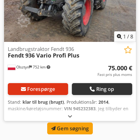
1
/
8
Landbrugstraktor Fendt 936
Fendt
936 Vario Profi Plus
75.000 €
Olsztyn
752 km
Fast pris plus moms
Forespørge
Ring op
Stand:
klar til brug (brugt)
, Produktionsår:
2014
,
maskine/køretøjsnummer:
VIN 945232383
, Jeg tilbyder en
Fendt traktor, årgang 2014 Til salg: Fendt 936 Vario Profi
Plus landbrugstraktor fra 2014, fuldt funktionsdygtig og i
Gem søgning
meget god teknisk stand. Klar til brug. Ydelse: 360 HK Vario
trinløs transmission Udstyrsvariant: Profi Plus med 10"