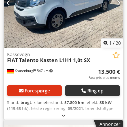
1
/
20
Kassevogn
FIAT
Talento Kasten L1H1 1,0t SX
13.500 €
Kranenburg
547 km
Fast pris plus moms
Forespørge
Ring op
Stand:
brugt
, kilometerstand:
57.800 km
, effekt:
88 kW
(119,65 hk)
, første registrering:
09/2021
, brændstoftype:
diesel
, samlet vægt:
2.835 kg
, farve:
hvid
, geartype:
mekanisk
, emissionsklasse:
Euro 6
, antal sæder:
2
,
Annoncer
Produktionsår:
2021
, Udstyr:
ABS, centrallås, klimaanlæg,