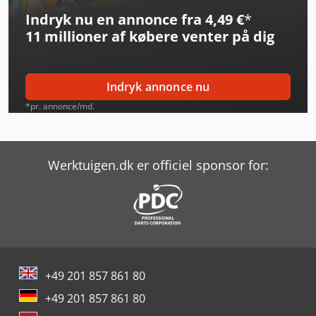
Indryk nu en annonce fra 4,49 €
*
Ford Tourneo
11 millioner af købere
venter på dig
Ford Tourneo Connect
Ford Tourneo Custom
Indryk annonce nu
Ford Transit Cassone
*pr. annonce/md.
Ford Transit Doka
Ford Transit Kombi
Werktuigen.dk er officiel sponsor for:
Iveco Eurocargo
Opel Movano
Opel Vivaro L
+49 201 857 861 80
Renault T
+49 201 857 861 80
Vw Caddy Maxi