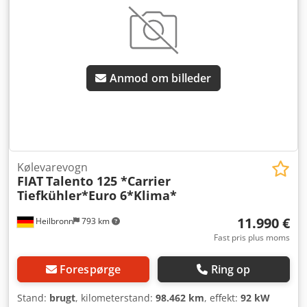
driftstemperatur -20°C, første registrering 2017, manuel
gearkasse med 6 gear + bak, samlet længde 5.540 mm,
totalvægt 3.040 kg, nyttelast 890 kg, klimaanlæg, ABS,
fartpilot, Euro6, centrallås, elektriske vinduer og spejle,
radio, 390.000 km, god stand. Dksdjup T Tmjpfx Af Tsr
Anmod om billeder
Kølevarevogn
FIAT
Talento 125 *Carrier
Tiefkühler*Euro 6*Klima*
11.990 €
Heilbronn
793 km
Fast pris plus moms
Forespørge
Ring op
Stand:
brugt
, kilometerstand:
98.462 km
, effekt:
92 kW