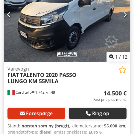
1
/
12
Varevogn
FIAT
TALENTO 2020 PASSO
LUNGO KM 55MILA
14.500 €
Carditello
1.742 km
Fast pris plus moms
Forespørge
Ring op
Stand:
næsten som ny (brugt)
, kilometerstand:
55.000 km
,
brændstoftype:
diesel
, emissionsklasse:
Euro 6
,