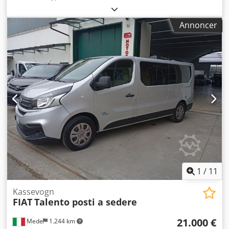
Produktionsår:
2020
, FIAT TALENTO ÅR 2020, 2.0 DIESEL-
MOTOR, LANG AKSELAFSTAND, 55.000 KM, ÉN EJER,
Annoncer
AIRCONDITION, FABRIKSMONTERET RADIO,
PARKERINGSSENSORER, NYE DÆK, NYSERVICERET, 1 ÅRS
GARANTI, FINANSIERING MULIG. Djdpfxswwimus Af Tjkr
1
/
11
Kassevogn
FIAT
Talento posti a sedere
21.000 €
Mede
1.244 km