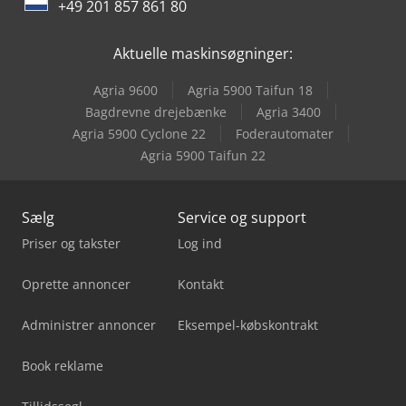
+49 201 857 861 80
Vw Crafter 35
Aktuelle maskinsøgninger:
Vw T 3
Agria 9600
Agria 5900 Taifun 18
Vw T 5
Bagdrevne drejebænke
Agria 3400
Agria 5900 Cyclone 22
Foderautomater
Vw T 6
Agria 5900 Taifun 22
Sælg
Service og support
Priser og takster
Log ind
Oprette annoncer
Kontakt
Administrer annoncer
Eksempel-købskontrakt
Book reklame