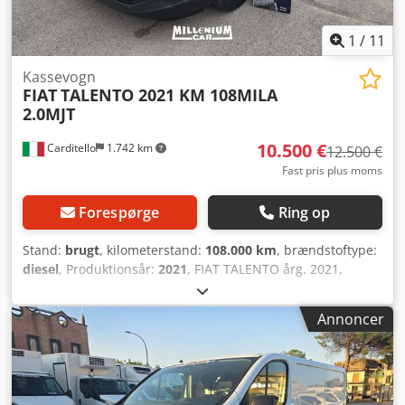
!!!!! Efter ønske med nyt TÜV !!!!! Djdpfoxyr Svjx Af Tjkr
1
/
11
Kassevogn
FIAT
TALENTO 2021 KM 108MILA
2.0MJT
10.500 €
Carditello
1.742 km
12.500 €
Fast pris plus moms
Forespørge
Ring op
Stand:
brugt
, kilometerstand:
108.000 km
, brændstoftype:
diesel
, Produktionsår:
2021
, FIAT TALENTO årg. 2021,
2.0MJT motor med 120HK, 108.000 km, kort akselafstand,
aircondition, standard radio, gode dæk, serviceret, én ejer,
Annoncer
1 års garanti, finansiering på stedet mulig. Djdpfx Aeynl
Insf Tjkr