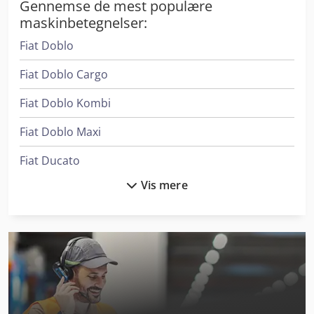
Gennemse de mest populære
Malpensa og togstationer til fremvisning og prøvekørsel af
køretøjet. 3516190575 (også WhatsApp)
maskinbetegnelser:
Fiat Doblo
Fiat Doblo Cargo
Fiat Doblo Kombi
Fiat Doblo Maxi
Fiat Ducato
Vis mere
Fiat Ducato 30
Fiat Ducato Maxi
Fiat Fiorino
Fiat Scudo
Ford Cargo