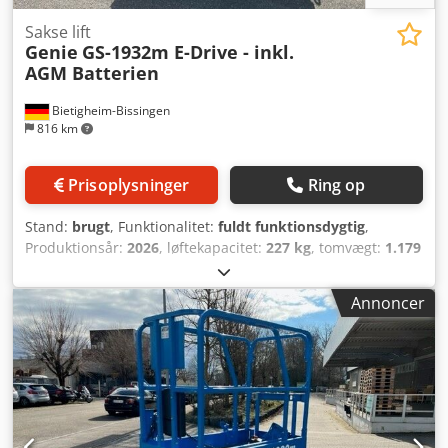
Sakse lift
Genie
GS-1932m E-Drive - inkl.
AGM Batterien
Bietigheim-Bissingen
816 km
Prisoplysninger
Ring op
Stand:
brugt
, Funktionalitet:
fuldt funktionsdygtig
,
Produktionsår:
2026
, løftekapacitet:
227 kg
, tomvægt:
1.179
kg
, bygningshøjde:
1.970 mm
, brændstoftype:
elektrisk
,
samlet længde:
1.400 mm
, drivtype:
Elektro
,
Annoncer
konstruktionsbredde:
810 mm
, arbejdshøjde:
7.550 mm
,
Saksearbejdsplatform Cedsyn Svrspfx Ab Rjrf Teknisk
stand: Ny