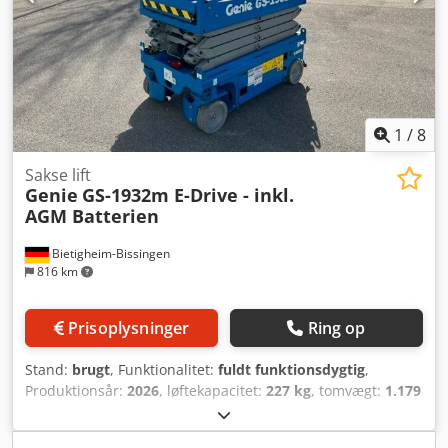
1
/
8
Sakse lift
Genie
GS-1932m E-Drive - inkl.
AGM Batterien
Bietigheim-Bissingen
816 km
Prisoplysninger
Ring op
Stand:
brugt
, Funktionalitet:
fuldt funktionsdygtig
,
Produktionsår:
2026
, løftekapacitet:
227 kg
, tomvægt:
1.179
kg
, bygningshøjde:
1.970 mm
, brændstoftype:
elektrisk
,
samlet længde:
1.400 mm
, drivtype:
Elektro
,