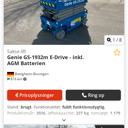
1
/
8
Sakse lift
Genie
GS-1932m E-Drive - inkl.
AGM Batterien
Bietigheim-Bissingen
816 km
Prisoplysninger
Ring op
Stand:
brugt
, Funktionalitet:
fuldt funktionsdygtig
,
Produktionsår:
2026
, løftekapacitet:
227 kg
, tomvægt:
1.179
kg
, bygningshøjde:
1.970 mm
, brændstoftype:
elektrisk
,
samlet længde:
1.400 mm
, drivtype:
Elektro
,