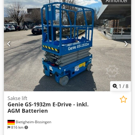
Annoncer
konstruktionsbredde:
810 mm
, arbejdshøjde:
7.550 mm
,
Saksearbejdsplatform Crjdpfx Absyr T Nbo Rjf Teknisk
stand: Ny
1
/
8
Sakse lift
Genie
GS-1932m E-Drive - inkl.
AGM Batterien
Bietigheim-Bissingen
816 km