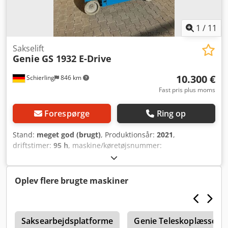
1
/
11
Sakselift
Genie
GS 1932 E-Drive
10.300 €
Schierling
846 km
Fast pris plus moms
Forespørge
Ring op
Stand:
meget god (brugt)
, Produktionsår:
2021
,
driftstimer:
95 h
, maskine/køretøjsnummer:
52753048338774
, løftekapacitet:
227 kg
, samlet vægt:
1.329
kg
, brændstoftype:
elektrisk
, produktbredde (maks.):
820
mm
, arbejdshøjde:
7.850 mm
, motortype: Elektrisk,
Oplev flere brugte maskiner
producent: Genie Csdpfjzqb Nxex Ab Rorf
2
Saksearbejdsplatforme
Genie Teleskoplæsser