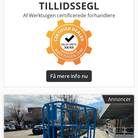
konstruktionsbredde:
810 mm
, arbejdshøjde:
7.550 mm
,
TILLIDSSEGL
Saksearbejdsplatform Teknisk stand: Ny Cjdpfxjyr T Iws Ab
Rsrf
Af Werktuigen certificerede forhandlere
Få mere info nu
Annoncer