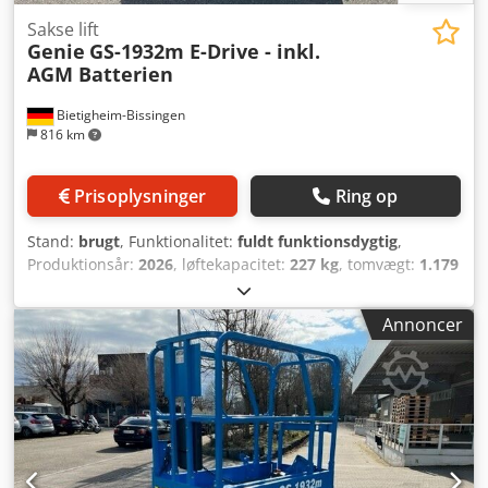
Sakse lift
Genie
GS-1932m E-Drive - inkl.
AGM Batterien
Bietigheim-Bissingen
816 km
Prisoplysninger
Ring op
Stand:
brugt
, Funktionalitet:
fuldt funktionsdygtig
,
Produktionsår:
2026
, løftekapacitet:
227 kg
, tomvægt:
1.179
kg
, bygningshøjde:
1.970 mm
, brændstoftype:
elektrisk
,
samlet længde:
1.400 mm
, drivtype:
Elektro
,
Annoncer
konstruktionsbredde:
810 mm
, arbejdshøjde:
7.550 mm
,
Saksearbejdsplatform Crjdpfx Aboyr T I Do Ref Teknisk
stand: Ny