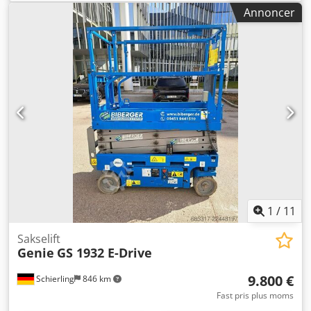
Annoncer
1
/
11
Sakselift
Genie
GS 1932 E-Drive
9.800 €
Schierling
846 km
Fast pris plus moms