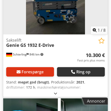
1
/
8
Sakselift
Genie
GS 1932 E-Drive
10.300 €
Schierling
846 km
Fast pris plus moms
Forespørge
Ring op
Stand:
meget god (brugt)
, Produktionsår:
2021
,
driftstimer:
172 h
, maskine/køretøjsnummer:
49958076481878
, løftekapacitet:
227 kg
, samlet vægt:
1.329
kg
, brændstoftype:
elektrisk
, produktbredde (maks.):
820
Annoncer
mm
, arbejdshøjde:
7.850 mm
, motortype: Elektrisk,
producent: Genie Cedezmca Rjpfx Ab Rerf