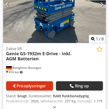
1
/
8
Sakse lift
Genie
GS-1932m E-Drive - inkl.
AGM Batterien
Bietigheim-Bissingen
816 km
Prisoplysninger
Ring op
Stand:
brugt
, Funktionalitet:
fuldt funktionsdygtig
,
Produktionsår:
2026
, løftekapacitet:
227 kg
, tomvægt:
1.179
kg
, bygningshøjde:
1.970 mm
, brændstoftype:
elektrisk
,