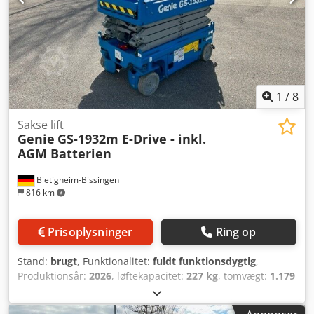
1
/
8
Sakse lift
Genie
GS-1932m E-Drive - inkl.
AGM Batterien
Bietigheim-Bissingen
816 km
Prisoplysninger
Ring op
Stand:
brugt
, Funktionalitet:
fuldt funktionsdygtig
,
Produktionsår:
2026
, løftekapacitet:
227 kg
, tomvægt:
1.179
kg
, bygningshøjde:
1.970 mm
, brændstoftype:
elektrisk
,
samlet længde:
1.400 mm
, drivtype:
Elektro
,