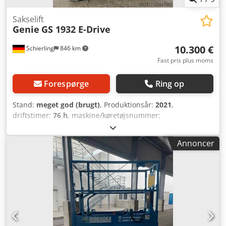
Sakselift
Genie
GS 1932 E-Drive
10.300 €
Schierling
846 km
Fast pris plus moms
Forespørge
Ring op
Stand:
meget god (brugt)
, Produktionsår:
2021
,
driftstimer:
76 h
, maskine/køretøjsnummer:
52753042735446
, løftekapacitet:
227 kg
, samlet vægt:
1.329
kg
, brændstoftype:
elektrisk
, produktbredde (maks.):
820
Annoncer
mm
, arbejdshøjde:
7.850 mm
, motortype: Elektrisk,
producent: Genie Cedpjzqb Nrofx Ab Rjrf