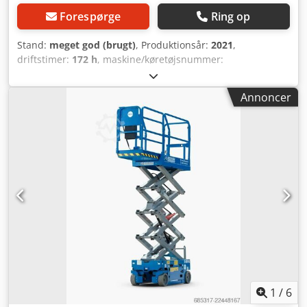
Forespørge
Ring op
Stand:
meget god (brugt)
, Produktionsår:
2021
,
driftstimer:
172 h
, maskine/køretøjsnummer:
52752953114966
, løftekapacitet:
227 kg
, samlet vægt:
1.329
kg
, brændstoftype:
elektrisk
, produktbredde (maks.):
820
Annoncer
mm
, arbejdshøjde:
7.850 mm
, motortype: Elektrisk,
producent: Genie Crjdpfxszqccgj Ab Rjf
1
/
6