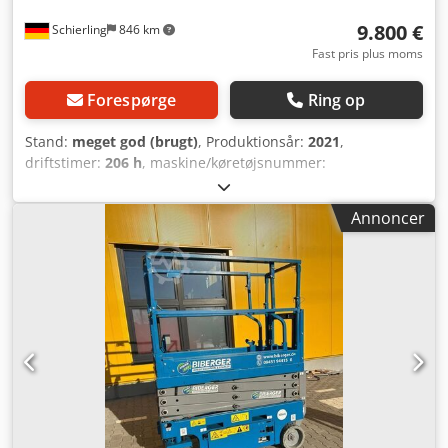
9.800 €
Schierling
846 km
Fast pris plus moms
Forespørge
Ring op
Stand:
meget god (brugt)
, Produktionsår:
2021
,
driftstimer:
206 h
, maskine/køretøjsnummer:
52753069965654
, løftekapacitet:
227 kg
, samlet vægt:
1.329
kg
, brændstoftype:
elektrisk
, produktbredde (maks.):
820
Annoncer
mm
, arbejdshøjde:
7.850 mm
, motortype: Elektrisk,
producent: Genie Credpfozqb N Eex Ab Ref