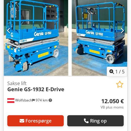
1
/
5
Sakse lift
Genie
GS-1932 E-Drive
12.050 €
Wolfsbach
974 km
VB plus moms
Forespørge
Ring op