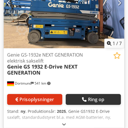
1
/
7
Genie GS-1932e NEXT GENERATION
elektrisk sakselift
Genie
GS 1932 E-Drive NEXT
GENERATION
Dortmund
541 km
Prisoplysninger
Ring op
Stand:
ny
, Produktionsår:
2025
, Genie GS1932 E-Drive
saxløft, standardudstyret bl.a. med AGM-batterier, ny,
brugt og demomaskiner tilgængelige Crjdpfxerhknvj Ab Ref