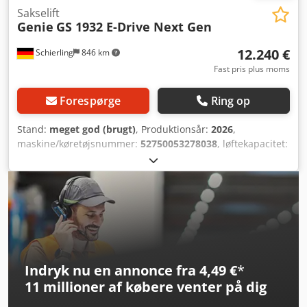
Sakselift
Genie
GS 1932 E-Drive Next Gen
12.240 €
Schierling
846 km
Fast pris plus moms
Forespørge
Ring op
Stand:
meget god (brugt)
, Produktionsår:
2026
,
maskine/køretøjsnummer:
52750053278038
, løftekapacitet:
227 kg
, samlet vægt:
1.300 kg
, brændstoftype:
elektrisk
,
produktbredde (maks.):
820 mm
, arbejdshøjde:
7.850 mm
,
motortype: Elektrisk, producent: Genie Cjdozqcbiopfx Ab
Rorf
Indryk nu en annonce fra 4,49 €
*
11 millioner af købere
venter på dig