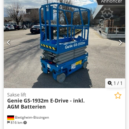
Annoncer
konstruktionsbredde:
810 mm
, arbejdshøjde:
7.550 mm
,
Saksearbejdsplatform Codpfxjyn Svle Ab Rorf Teknisk
stand: Ny
1
/
1
Sakse lift
Genie
GS-1932m E-Drive - inkl.
AGM Batterien
Bietigheim-Bissingen
816 km