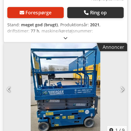
Forespørge
Ring op
Stand:
meget god (brugt)
, Produktionsår:
2021
,
driftstimer:
77 h
, maskine/køretøjsnummer:
52753030086998
, løftekapacitet:
227 kg
, samlet vægt:
1.329
kg
, brændstoftype:
elektrisk
, produktbredde (maks.):
820
Annoncer
mm
, arbejdshøjde:
7.850 mm
, motortype: Elektrisk,
producent: Genie Crsdpfjzqb Nljx Ab Rof
1
/
9