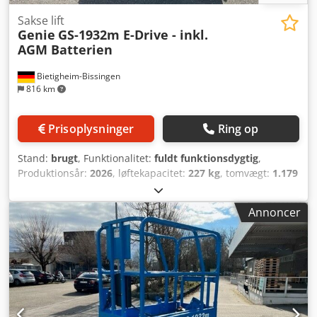
Sakse lift
Genie
GS-1932m E-Drive - inkl.
AGM Batterien
Bietigheim-Bissingen
816 km
Prisoplysninger
Ring op
Stand:
brugt
, Funktionalitet:
fuldt funktionsdygtig
,
Produktionsår:
2026
, løftekapacitet:
227 kg
, tomvægt:
1.179
kg
, bygningshøjde:
1.970 mm
, brændstoftype:
elektrisk
,
samlet længde:
1.400 mm
, drivtype:
Elektro
,
Annoncer
konstruktionsbredde:
810 mm
, arbejdshøjde:
7.550 mm
,
Saksearbejdsplatform Codpfx Asyr T Nheb Rsrf Teknisk
stand: Ny