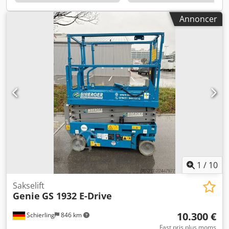
Annoncer
1
/
10
Sakselift
Genie
GS 1932 E-Drive
10.300 €
Schierling
846 km
Fast pris plus moms