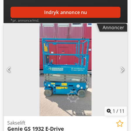
Indryk annonce nu
*pr. annonce/md.
Annoncer
1
/
11
Sakselift
Genie
GS 1932 E-Drive