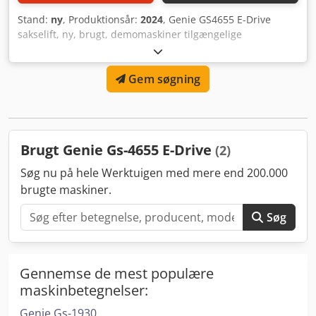
Stand:
ny
, Produktionsår:
2024
, Genie GS4655 E-Drive
sakselift, ny, brugt, demomaskiner tilgængelige
Csdsrhktpspfx Aczeha
Gem søgning
Brugt Genie Gs-4655 E-Drive
(2)
Søg nu på hele Werktuigen med mere end 200.000
brugte maskiner.
Søg
Gennemse de mest populære
maskinbetegnelser:
Genie Gs-1930