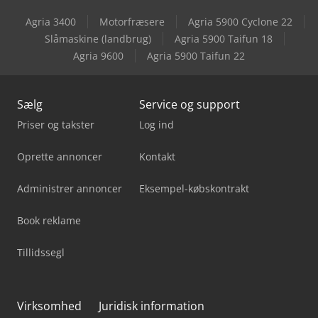
Agria 3400
Motorfræsere
Agria 5900 Cyclone 22
Genie Z-45 Xc
Slåmaskine (landbrug)
Agria 5900 Taifun 18
Agria 9600
Agria 5900 Taifun 22
Genie Z-45/25J Dc
Sælg
Service og support
Priser og takster
Log ind
Oprette annoncer
Kontakt
Administrer annoncer
Eksempel-købskontrakt
Book reklame
Tillidssegl
Virksomhed
Juridisk information