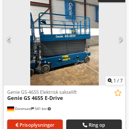
konstruktionsbredde:
1.410 mm
, arbejdshøjde:
15.950
mm
, Saksearbejdsplatform Chodpju Typ Iefx Aczsa Teknisk
stand: Ny
1
/
7
Genie GS-4655 Elektrisk sakselift
Genie
GS 4655 E-Drive
Dortmund
541 km
Prisoplysninger
Ring op