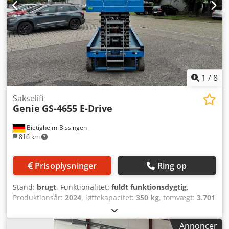
1
/
8
Sakselift
Genie
GS-4655 E-Drive
Bietigheim-Bissingen
816 km
Prisoplysninger
Ring op
Stand:
brugt
, Funktionalitet:
fuldt funktionsdygtig
,
Produktionsår:
2024
, løftekapacitet:
350 kg
, tomvægt:
3.701
kg
, bygningshøjde:
2.770 mm
, brændstoftype:
elektrisk
,
samlet længde:
3.110 mm
, drivtype:
Elektro
,
Annoncer