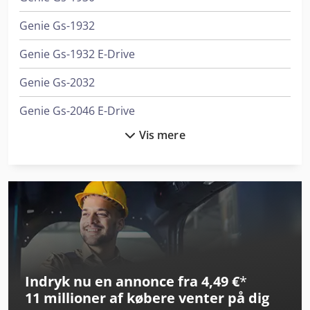
Genie Gs-1932
Genie Gs-1932 E-Drive
Genie Gs-2032
Genie Gs-2046 E-Drive
Vis mere
Genie Gs-2632
Genie Gs-2632 E-Drive
Genie Gs-2646 E-Drive
Genie Gs-2669 Dc
Genie Gs-2669 Rt
Indryk nu en annonce fra 4,49 €
*
Genie Gs-3246 E-Drive
11 millioner af købere
venter på dig
Genie Gs-3369 Dc