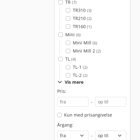
TR
(7)
TR310
(3)
TR210
(2)
TR160
(1)
Mini
(6)
Mini Mill
(6)
Mini Mill 2
(2)
TL
(4)
TL-1
(2)
TL-2
(2)
Vis mere
Pris:
-
Kun med prisangivelse
Årgang:
-