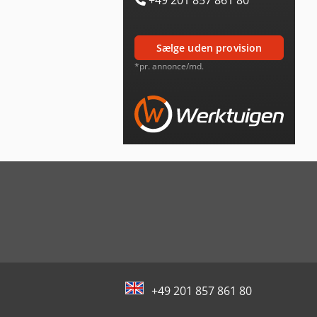
sælge uden provision
*pr. annonce/md.
+49 201 857 861 80