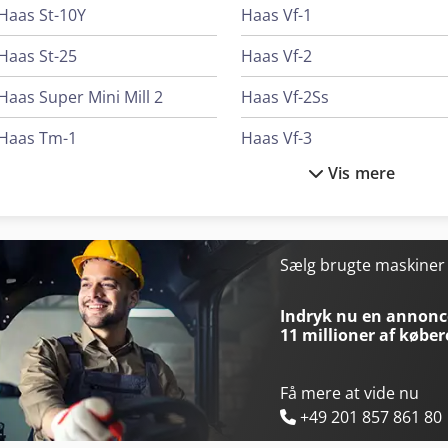
Haas St-10Y
Haas Vf-1
Haas St-25
Haas Vf-2
Haas Super Mini Mill 2
Haas Vf-2Ss
Haas Tm-1
Haas Vf-3
Vis mere
Haas Tm-1P
Haas Vf-3Ss
Haas Umc-500
Haas Vf-3Ssyt
Haas Umc-500Ss
Haas Vf-3Yt
Sælg brugte maskine
Haas Umc-750
Haas Vf-3Yt/50
Indryk nu en annonce
11 millioner af køber
Få mere at vide nu
+49 201 857 861 80