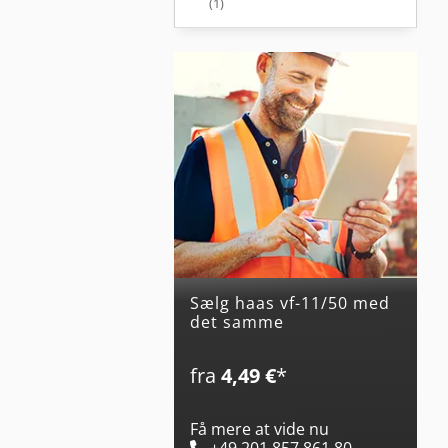
(1)
Sælg haas vf-11/50 med
det samme
fra
4,49 €
*
Få mere at vide nu
+49 201 857 861 80