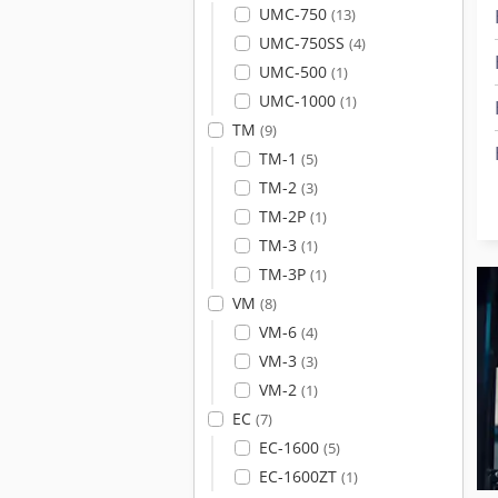
UMC-750
(13)
UMC-750SS
(4)
UMC-500
(1)
UMC-1000
(1)
TM
(9)
TM-1
(5)
TM-2
(3)
TM-2P
(1)
TM-3
(1)
TM-3P
(1)
VM
(8)
VM-6
(4)
VM-3
(3)
VM-2
(1)
EC
(7)
EC-1600
(5)
EC-1600ZT
(1)