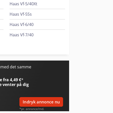
Haas Vf-5/40Xt
Haas Vf-5Ss
Haas Vf-6/40
Haas Vf-7/40
Haas Vf-9/50
Haas Vm-6
r med det samme
 fra 4,49 €
*
e
venter på dig
Indryk annonce nu
*pr. annonce/md.