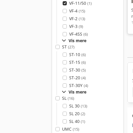
VF-11/50
(1)
VF-4
(15)
VF-2
(13)
VF-3
(9)
VF-4SS
(6)
Vis mere
ST
(27)
ST-10
(6)
ST-15
(6)
ST-30
(5)
ST-20
(4)
ST-30Y
(4)
Vis mere
SL
(16)
SL 30
(13)
SL 20
(2)
SL 40
(1)
UMC
(15)