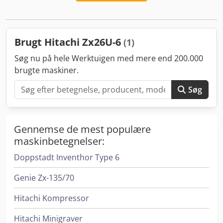
* AM/FM radio * Mekanisk hurtigskifter MS03 * 2 x
graveskovle (300 mm og 600 mm) * 1 x hydraulisk
planerskovl (1.200 mm)
Brugt Hitachi Zx26U-6
(1)
Søg nu på hele Werktuigen med mere end 200.000
brugte maskiner.
Søg
Gennemse de mest populære
maskinbetegnelser:
Doppstadt Inventhor Type 6
Genie Zx-135/70
Hitachi Kompressor
Hitachi Minigraver