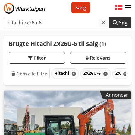
Sælg
Søg
Brugte Hitachi Zx26U-6 til salg
(1)
Filter
Relevans
Hitachi
ZX26U-6
ZX
Fjern alle filtre
Annoncer