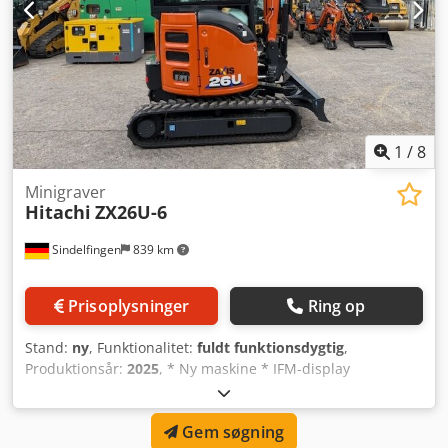
1
/
8
Minigraver
Hitachi
ZX26U-6
Sindelfingen
839 km
Prisoplysninger
Ring op
Stand:
ny
, Funktionalitet:
fuldt funktionsdygtig
,
Produktionsår:
2025
, * Ny maskine * IFM-display
(startspærre, funktionsskift) * Stik 1.300 mm * 300 mm
gummibælter Dedpfx Aloxazy Aj Rjwa * Driftvægt 2.720 kg
Gem søgning
* Motorydelse 15,6 kW * Yanmar 3TNV70 motor, EU Trin V