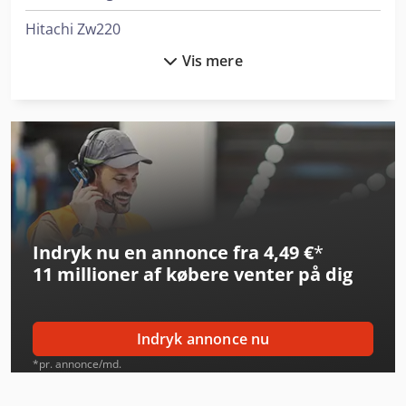
Hitachi Zw220
Vis mere
Hitachi Zw220-6
Hitachi Zw310
Hitachi Zw370-6
Hitachi Zw75-6
Hitachi Zw95-6
Indryk nu en annonce fra 4,49 €
*
Hitachi Zx10U-6
11 millioner af købere
venter på dig
Hitachi Zx140W-6
Hitachi Zx170W-6
Indryk annonce nu
Hitachi Zx19-6
*pr. annonce/md.
Hitachi Zx210-6