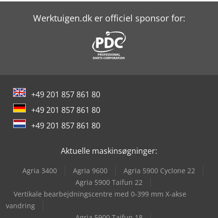
Hitachi Zx210Lc-6
Werktuigen.dk er officiel sponsor for:
Hitachi Zx300Lc-6
Hitachi Zx33U-6
Hitachi Zx350Lc-6
+49 201 857 861 80
Hitachi Zx38U-6
+49 201 857 861 80
Hitachi Zx55U-6
+49 201 857 861 80
Hitachi Zx85Usb-6
Aktuelle maskinsøgninger:
Index Ms22-6
Agria 3400
Agria 9600
Agria 5900 Cyclone 22
Komatsu Hb365Lc-3
Agria 5900 Taifun 22
Vertikale bearbejdningscentre med 0-399 mm X-akse
Kubota U56-5
vandring
Agria 5900 Taifun 18