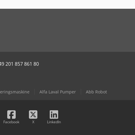
49 201 857 861 80
teringsmaskine
Alfa Laval Pumper
Abb Robot
Facebook
X
LinkedIn