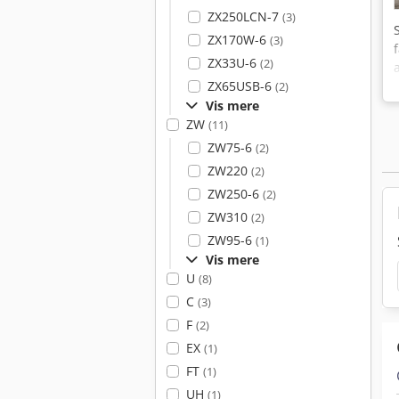
ZX250LCN-7
(3)
ZX170W-6
(3)
ZX33U-6
(2)
ZX65USB-6
(2)
Vis mere
ZW
(11)
ZW75-6
(2)
ZW220
(2)
ZW250-6
(2)
ZW310
(2)
ZW95-6
(1)
Vis mere
U
(8)
C
(3)
F
(2)
EX
(1)
FT
(1)
UH
(1)