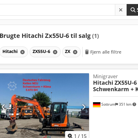
Brugte Hitachi Zx55U-6 til salg
(1)
Hitachi
ZX55U-6
ZX
Fjern alle filtre
Minigraver
Hitachi
ZX55U-6
Schwenkarm + Kl
Sottrum
351 km
1
/
15