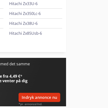
ndringer, mellemhandel og fejl
Hitachi Zx33U-6
Hitachi Zx350Lc-6
Hitachi Zx38U-6
Hitachi Zx85Usb-6
Kubota U55-4
Makino U6 H.e.a.t.
r med det samme
 fra 4,49 €
*
e
venter på dig
Indryk annonce nu
*pr. annonce/md.