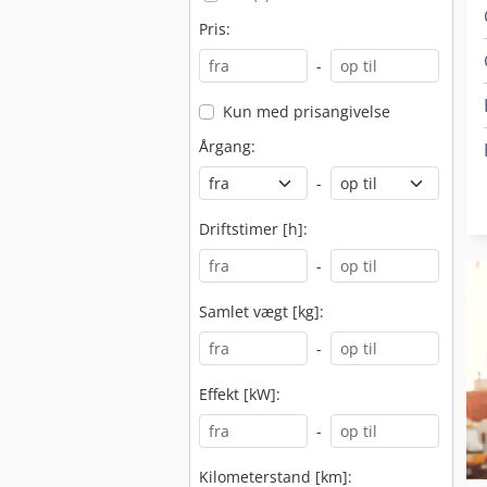
Pris:
-
Kun med prisangivelse
Årgang:
-
Driftstimer [h]:
-
Samlet vægt [kg]:
-
Effekt [kW]:
-
Kilometerstand [km]: