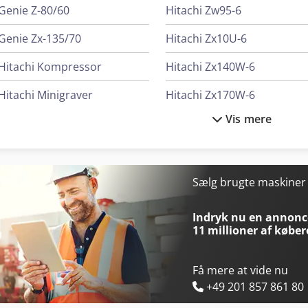
selv at overbevise sig om varens/køretøjernes tilstand og udstyr. Æ
Genie Z-80/60
Hitachi Zw95-6
forbeholdes.
Genie Zx-135/70
Hitachi Zx10U-6
Hitachi Kompressor
Hitachi Zx140W-6
Hitachi Minigraver
Hitachi Zx170W-6
Vis mere
Hitachi Zw220
Hitachi Zx19-6
Hitachi Zw220-6
Hitachi Zx210-6
Hitachi Zw310
Hitachi Zx210Lc-6
Sælg brugte maskine
Hitachi Zw370-6
Hitachi Zx26U-6
Indryk nu en annonce
11 millioner af køber
Få mere at vide nu
+49 201 857 861 80