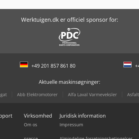
Werktuigen.dk er officiel sponsor for:
+49 201 857 861 80
+
Aktuelle maskinsøgninger:
gat
Abb Elektromotorer
Alfa Laval Varmeveksler
Asfal
upport
Virksomhed
Juridisk information
Om os
Impressum
presse
Almindelige forretningsbetingelser