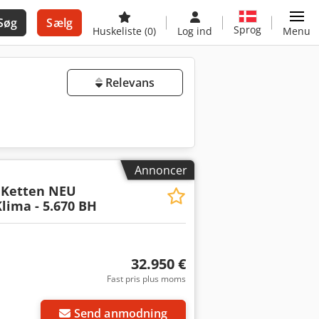
Søg
Sælg
Sprog
Huskeliste
(0)
Log ind
Menu
Relevans
Annoncer
 Ketten NEU
ima - 5.670 BH
32.950 €
Fast pris plus moms
Send anmodning