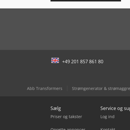
+49 201 857 861 80
Abb Transformers
Strømgenerator & strømaggre
Sælg
Service og s
Priser og takster
Log ind
Oprette annoncer
Kontakt