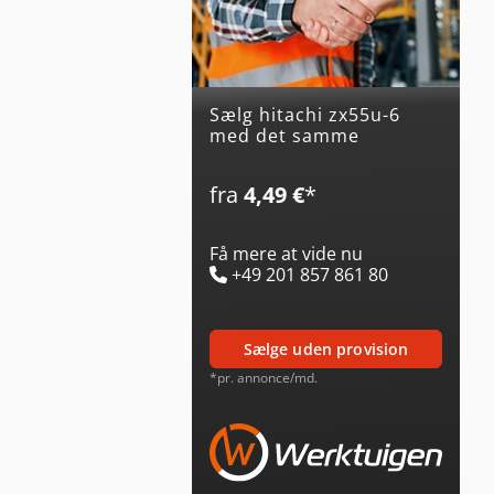
Sælg hitachi zx55u-6
med det samme
fra
4,49 €
*
Få mere at vide nu
+49 201 857 861 80
sælge uden provision
*pr. annonce/md.