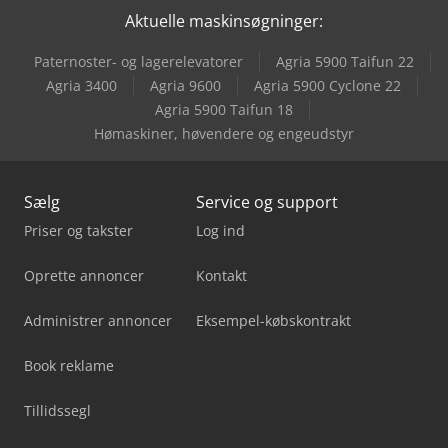
Aktuelle maskinsøgninger:
Holzkraft Vps 2251 Vr Ed
Paternoster- og lagerelevatorer
Agria 5900 Taifun 22
Holzkraft Vsa 38 L
Agria 3400
Agria 9600
Agria 5900 Cyclone 22
Agria 5900 Taifun 18
Holzkraft Zaa 2863 Af
Hømaskiner, høvendere og engeudstyr
Sælg
Service og support
Priser og takster
Log ind
Oprette annoncer
Kontakt
Administrer annoncer
Eksempel-købskontrakt
Book reklame
Tillidssegl