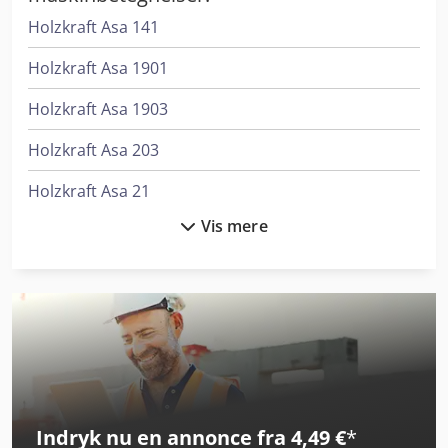
Holzkraft Asa 141
Holzkraft Asa 1901
Holzkraft Asa 1903
Holzkraft Asa 203
Holzkraft Asa 21
Vis mere
Holzkraft Asa 4303
Holzkraft Hbs 533
Holzkraft Hbs 640 As
Holzkraft Hse 30-1100 Ze
Holzkraft Hwse 700 K
Indryk nu en annonce fra 4,49 €
*
Holzkraft Kso 150 Fd