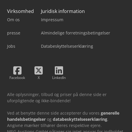
Virksomhed
Juridisk information
Om os
Impressum
presse
Almindelige forretningsbetingelser
Jobs
Databeskyttelseserklæring
Facebook
X
LinkedIn
Alle oplysninger, tilbud og priser på denne side er
uforpligtende og ikke-bindende!
Ved at benytte denne side accepterer du vores
generelle
handelsbetingelser
og
databeskyttelseserklæring
.
Angivne mærker tilhører deres respektive ejere.
MSG Auctions GmbH påtager sig intet ansvar for indholdet