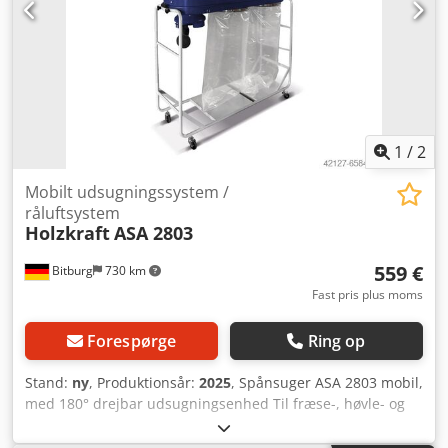
1
/
2
Mobilt udsugningssystem /
råluftsystem
Holzkraft
ASA 2803
559 €
Bitburg
730 km
Fast pris plus moms
Forespørge
Ring op
Stand:
ny
, Produktionsår:
2025
, Spånsuger ASA 2803 mobil,
med 180° drejbar udsugningsenhed Til fræse-, høvle- og
savspåner (ikke egnet til støv) 180° drejbar
udsugningsenhed muliggør udsugning både nedefra og