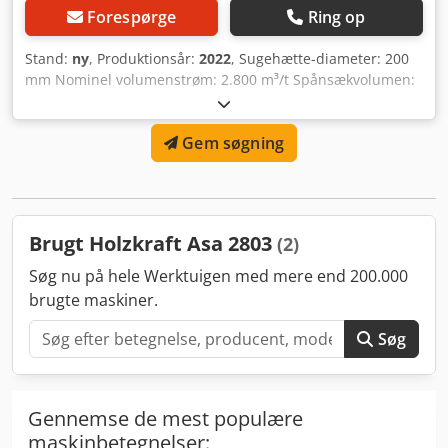
Forespørge
Ring op
Stand:
ny
, Produktionsår:
2022
, Sugehætte-diameter: 200
mm Nominel volumenstrøm: 2.800 m³/t Spånsækvolumen:
2 x 120 l Dsdov R U H Uspfx Aa Rjck Filterrensning: manuel
Motoreffekt: 2,2 kW Dimensioner: 1500 x 500 x 2100 mm (L
Gem søgning
x B x H) Vægt: 53 kg
Brugt Holzkraft Asa 2803
(2)
Søg nu på hele Werktuigen med mere end 200.000
brugte maskiner.
Søg
Gennemse de mest populære
maskinbetegnelser: