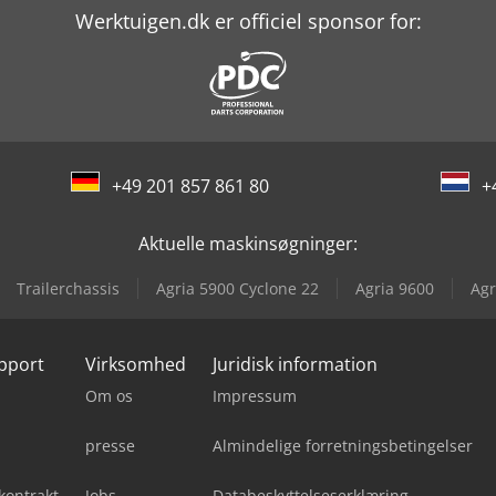
Werktuigen.dk er officiel sponsor for:
+49 201 857 861 80
+
Aktuelle maskinsøgninger:
Trailerchassis
Agria 5900 Cyclone 22
Agria 9600
Agr
upport
Virksomhed
Juridisk information
Om os
Impressum
presse
Almindelige forretningsbetingelser
kontrakt
Jobs
Databeskyttelseserklæring