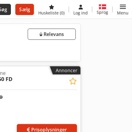
Søg
Sælg
Sprog
Huskeliste
(0)
Log ind
Menu
Relevans
Annoncer
ine
50 FD
Prisoplysninger