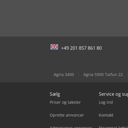
+49 201 857 861 80
Agria 3400
Agria 5900 Taifun 22
Sælg
Service og s
Priser og takster
Log ind
Oprette annoncer
Kontakt
Administrer annoncer
Eksempel-købs