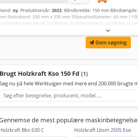
Stand:
ny
, Produktionsår:
2022
, Båndbredde: 150 mm Båndlængde: 
mm Ekstrabord: 330 mm x 330 mm Slibevalsediameter: 60 mm / 100
Crodegtdpuopfx Aqvof Oscillation: ja Slibeaggregat svingbart: ja U
Motoreffekt: 3 kW Maskinlængde: 1900 mm Maskinbredde: 900 mm 
Gem søgning
Brugt Holzkraft Kso 150 Fd
(1)
Søg nu på hele Werktuigen med mere end 200.000 brugte m
Gennemse de mest populære maskinbetegnelse
Holzkraft Bbs 630 C
Holzkraft Lbsm 2505 Ese