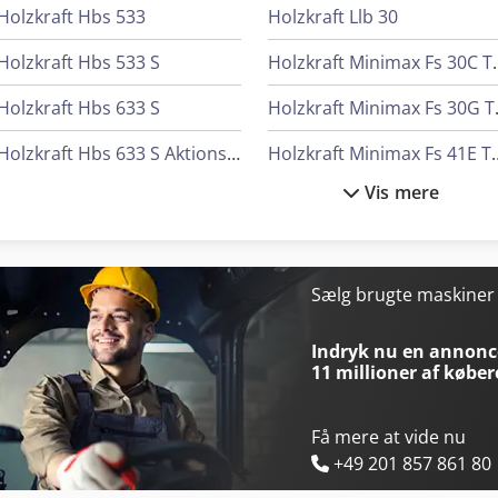
Holzkraft Hbs 533
Holzkraft Llb 30
Holzkraft Hbs 533 S
Holzkraft M
Holzkraft Hbs 633 S
Holzkr
Holzkraft Hbs 633 S Aktionsset
Holzkraft Mini
Vis mere
Holzkraft Hbs 640 As
Holzkraft Minimax
Holzkraft Hse 30-1100 Ze
Holzkraft Minimax Me 35 Tr
Holzkraft Hwse 700 K
H
Sælg brugte maskine
Holzkraft Kso 150 F Basic
Holzkraft Minimax T 45C
Indryk nu en annonce
11 millioner af køber
Få mere at vide nu
+49 201 857 861 80