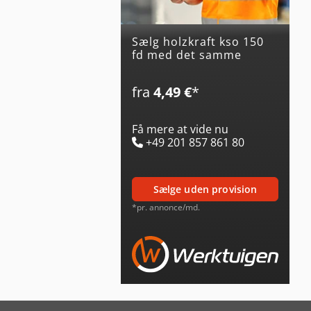
Sælg holzkraft kso 150
fd med det samme
fra
4,49 €
*
Få mere at vide nu
+49 201 857 861 80
sælge uden provision
*pr. annonce/md.