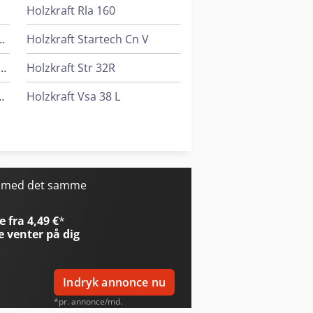
Holzkraft Rla 160
inimax Fs 30C Tersa
Holzkraft Startech Cn V
aft Minimax Fs 30G Tersa
Holzkraft Str 32R
max Fs 41E Tersa
Holzkraft Vsa 38 L
 Fs 41Es Tersa
Holzkraft Vsa 48 L
 S
Holzkraft Zaa 2863 Af
olzkraft Minimax Si 400Es 32 M
r med det samme
 fra 4,49 €
*
e
venter på dig
Indryk annonce nu
*pr. annonce/md.