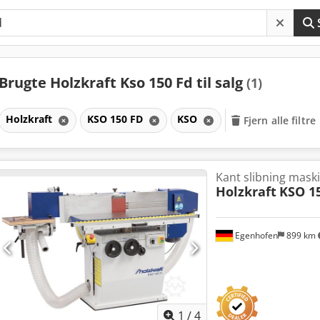
Brugte Holzkraft Kso 150 Fd til salg
(1)
Holzkraft
KSO 150 FD
KSO
Fjern alle filtre
Kant slibning mask
Holzkraft
KSO 1
Egenhofen
899 km
1
/
4