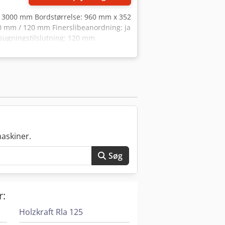
3000 mm Bordstørrelse: 960 mm x 352
 mm / 120 mm Finerslibeanordning: ja
dsugningstilslutning: 120 mm
Vægt: 310 kg
askiner.
Søg
r:
Holzkraft Rla 125