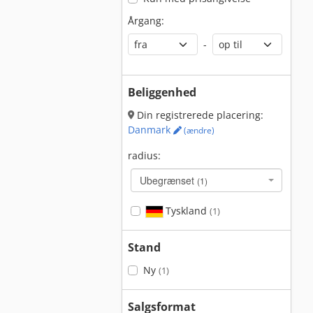
Årgang:
-
Beliggenhed
Din registrerede placering:
Danmark
(ændre)
radius:
Ubegrænset
(1)
Tyskland
(1)
Stand
Ny
(1)
Salgsformat