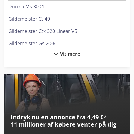
Durma Ms 3004
Gildemeister Ct 40
Gildemeister Ctx 320 Linear V5
Gildemeister Gs 20-6
Vis mere
Haas Vf-6/40
Haas Vm-6
Index Abc
Index B400
Index C100
Indryk nu en annonce fra 4,49 €
*
Index C200
11 millioner af købere
venter på dig
Index G200