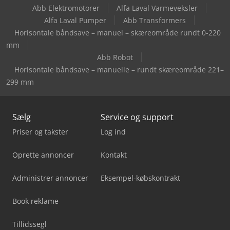
Abb Elektromotorer
Alfa Laval Varmeveksler
Okuma Mcr-A5Cii
Alfa Laval Pumper
Abb Transformers
Horisontale båndsave – manuel – skæreområde rundt 0-220
Tornos Multiswiss 6X32
mm
Abb Robot
Horisontale båndsave – manuelle – rundt skæreområde 221–
299 mm
Sælg
Service og support
Priser og takster
Log ind
Oprette annoncer
Kontakt
Administrer annoncer
Eksempel-købskontrakt
Book reklame
Tillidssegl