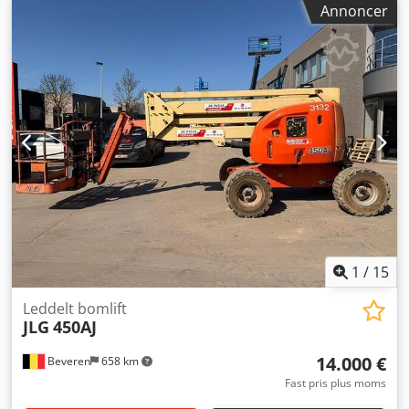
Annoncer
timertæller: 3.326 timer 15,72 meter arbejdshøjde 7,62
meter lateral rækkevidde 36,4 kW Perkins-motor Cedpfx
Ajzb A I Sebrsha - FIREHJULSTRÆK - Leddet arm -
Teleskoparm - Gode, store dæk - Klar til brug med det
samme - Efter ønske kan et nyt, østrigsk
inspektionscertifikat udstedes før levering! Salgspris:
15.900,- netto Billig levering er også muligt!
1
/
15
Leddelt bomlift
JLG
450AJ
14.000 €
Beveren
658 km
Fast pris plus moms