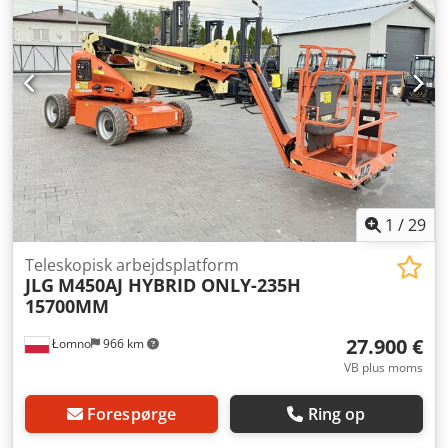
når som helst. Alle vores maskiner er fuldt vedligeholdt og
kontrolleret for pålidelighed. Har du brug for billeder?
Kontakt os blot, så sender vi dem hurtigst muligt. Vi står
klar til at hjælpe dig på hollandsk, engelsk, fransk, tysk,
spansk og russisk. Oplev vores brede udvalg af pålidelige
maskiner.
1
/
29
Teleskopisk arbejdsplatform
JLG
M450AJ HYBRID ONLY-235H
15700MM
27.900 €
Łomno
966 km
VB plus moms
Forespørge
Ring op