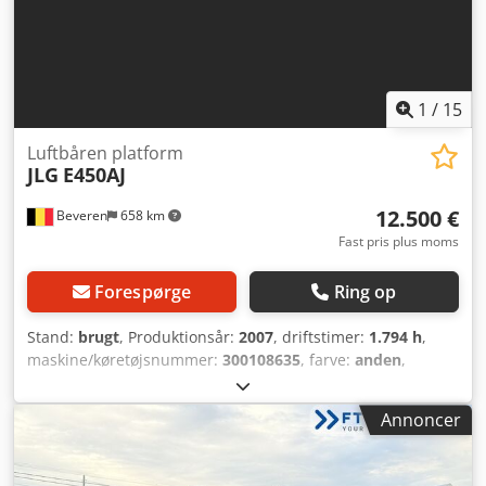
1
/
15
Luftbåren platform
JLG
E450AJ
12.500 €
Beveren
658 km
Fast pris plus moms
Forespørge
Ring op
Stand:
brugt
, Produktionsår:
2007
, driftstimer:
1.794 h
,
maskine/køretøjsnummer:
300108635
, farve:
anden
,
Totalvægt: 6.667 kg Arbejdshøjde: 1.520 cm CE-mærkning:
ja Maskiner til salg! Csdpfx Aezid A Sobrjha Gennemse
Annoncer
vores hjemmeside for at se et udvalg af maskiner, der er
klar til køb. Vi har flere muligheder, end dem du ser online,
så du er velkommen til at ringe eller sende os en e-mail