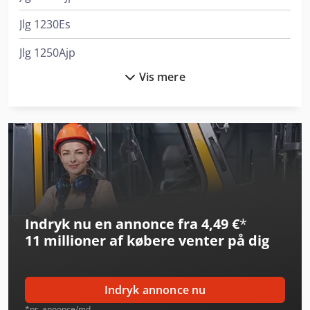
Jlg 1230Es
Jlg 1250Ajp
Vis mere
Jlg 1350Sjp
Jlg 1930Es
Jlg 2032Es
Jlg 260Mrt
Jlg 2646Es
Indryk nu en annonce fra 4,49 €
*
Jlg 3246Es
11 millioner af købere
venter på dig
Jlg 600Aj
Jlg 800Aj
Indryk annonce nu
Jlg E300Ajp
*pr. annonce/md.