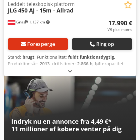
Leddelt teleskopisk platform
JLG
450 AJ - 15m - Allrad
17.990 €
Gnas
1.137 km
VB plus moms
Forespørge
Ring op
Stand:
brugt
, Funktionalitet:
fuldt funktionsdygtig
,
Produktionsår:
2013
, driftstimer:
2.866 h
, løftekapacitet:
230 kg
, tomvægt:
7.470 kg
, bygningshøjde:
2.290 mm
,
brændstoftype:
diesel
, samlet længde:
6.710 mm
, drivtype:
Diesel
, arms rækkevidde:
7.470 mm
, konstruktionsbredde:
2.340 mm
, arbejdshøjde:
13.720 mm
,
Leddelteleskoparbejdsplatform Tilstand, teknisk: god
Forhjul, type: Luft Codpfx Aozrkgcobrsha Forhjul, tilstand:
80-100 % Baghjul, type: Luft Baghjul, tilstand: 80-100 %
Beskrivelse: Leddelteleskoparbejdsplatform – – –
Indryk nu en annonce fra 4,49 €
*
Selvkørende arbejdsplatform JLG 450AJ – – – Årstal: 2013 –
11 millioner af købere
venter på dig
– – 2866 driftstimer ifølge tæller – – – Maks. arbejdshøjde:
15,72 m – – – Maks. platformshøjde: 13,72 m – – –