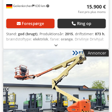
15.900 €
Geilenkirchen
630 km
Fast pris plus moms
Forespørge
Ring op
Stand:
god (brugt)
, Produktionsår:
2015
, driftstimer:
873 h
,
brændstoftype:
elektrisk
, farve:
orange
, Drivlinje Drivhjul:
Hjul Vægte Egenvægt: 6.764 kg Funktionelle egenskaber
Mast: Knækarmsmast Løftekapacitet: 230 kg Csdpfxezk
Annoncer
Ixme Abreha Arbejdshøjde: 1.570 cm Mål på lastrummet:
645 x 175 x 201 cm CE-mærkning: ja Vedligeholdelse,
historik og tilstand Antal ejere: 1 Teknisk tilstand: god
Visuel tilstand: god Yderligere oplysninger
Leveringsbetingelser: EXW Maks. horisontal rækkevidde:
724 m Maks. armudslag i grader: 360 Maks. udslag af
arbejdsplatformen i grader: 360 Produktionsland: USA
Yderligere oplysninger Kontakt Stephan Honinx, Dietmar
Pack eller Simon Pack for yderligere information. Maskine,
der er klar til brug (fuldt funktionsdygtig maskine) Inkl.: CE-
certifikat, brugs- og vedligeholdelsesvejledning,