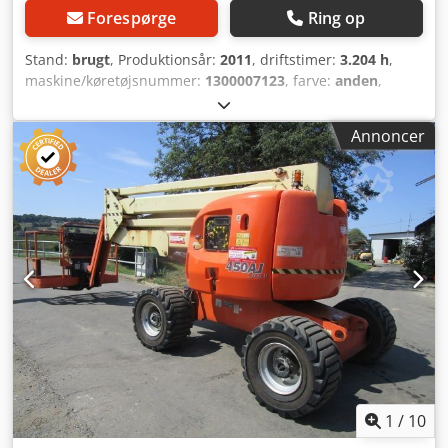
Forespørge
Ring op
Stand:
brugt
, Produktionsår:
2011
, driftstimer:
3.204 h
,
maskine/køretøjsnummer:
1300007123
, farve:
anden
,
Udstyr:
firehjulstræk
, Effekt, forbrændingsmotor: 65 HK
(48 kW) Totalvægt (GVW): 7.400 kg Motortype: Deutz D2011
Annoncer
L04 Diesel Mast: Knækarm Arbejds højde: 1.572 cm CE-
mærke: ja Maskiner til salg! Gennemse vores hjemmeside
for et udvalg af maskiner klar til levering. Vi har flere
muligheder end dem, der er vist online, så du er
velkommen til at ringe eller sende os en e-mail når som
helst. Alle vores maskiner er fuldt servicerede og
kontrollerede for pålidelighed. Har du brug for billeder?
Bare kontakt os, så sender vi dem straks. Vi hjælper dig
gerne på hollandsk, engelsk, fransk, tysk, spansk og
russisk. Csdpfsy R Uchsx Abrjha Opdag vores brede
sortiment af pålidelige maskiner.
1
/
10