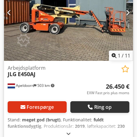
engelsk, fransk, tysk, spansk og russisk. Opdag vores store
udvalg af driftssikre maskiner.
1
/
11
Arbejdsplatform
JLG
E450AJ
26.450 €
Apeldoorn
503 km
EXW Fast pris plus moms
Forespørge
Ring op
Stand:
meget god (brugt)
, Funktionalitet:
fuldt
funktionsdygtig
, Produktionsår:
2019
, løftekapacitet:
230
kg
, løftehøjde:
1.372 mm
, samlet vægt:
6.750 kg
, tomvægt: