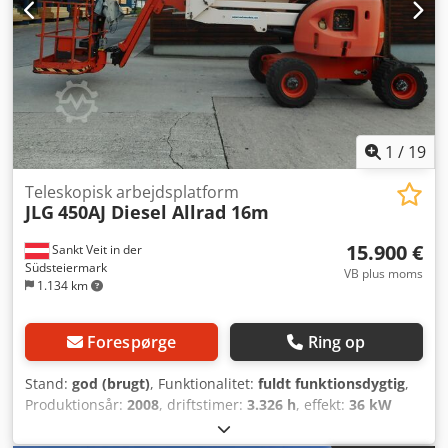
1
/
19
Teleskopisk arbejdsplatform
JLG
450AJ Diesel Allrad 16m
15.900 €
Sankt Veit in der
Südsteiermark
VB plus moms
1.134 km
Forespørge
Ring op
Stand:
god (brugt)
, Funktionalitet:
fuldt funktionsdygtig
,
Produktionsår:
2008
, driftstimer:
3.326 h
, effekt:
36 kW
(48,95 hk)
, Udstyr:
firehjulstræk
, Diesel, firehjulstræk, ledt
teleskopplatform, JLG 450 AJ Årgang 2008 Ifølge