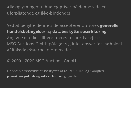
Alle oplysninger, tilbud og priser på denne side er
uforpligtende og ikke-bindende!
Ved at benytte denne side accepterer du vores
generelle
handelsbetingelser
og
databeskyttelseserklæring
.
Angivne mærker tilhører deres respektive ejere.
MSG Auctions GmbH påtager sig intet ansvar for indholdet
af linkede eksterne internetsider.
© 2000 - 2026 MSG Auctions GmbH
Denne hjemmeside er beskyttet af reCAPTCHA, og Googles
privatlivspolitik
og
vilkår for brug
gælder.