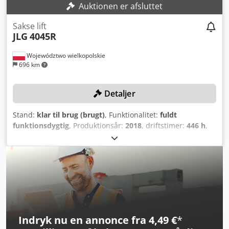
Auktionen er afsluttet
Sakse lift
JLG
4045R
Województwo wielkopolskie
696 km
Detaljer
Stand:
klar til brug (brugt)
, Funktionalitet:
fuldt
funktionsdygtig
, Produktionsår:
2018
, driftstimer:
446 h
,
maskine/køretøjsnummer:
B200048130
, løftekapacitet:
350
kg
, løftehøjde:
14.000 mm
, tomvægt:
3.195 kg
, Ingen
minimumspris – garanteret salg til det højeste bud!
TEKNISKE DETALJER Løftehøjde: 14.000 mm Maksimal
lastekapacitet: 350 kg Maksimal sidelast: 400 N Dkodpfx
Apsziz T Usqsr MASKINENS DETALJER Driftstimer: 446
timer Totalvægt: 3.195 kg UDSTYR Oplader Ekstern
reference: SL16149SP
Indryk nu en annonce fra 4,49 €
*