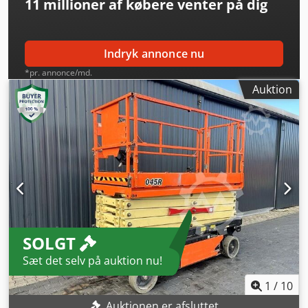
11 millioner af købere
venter på dig
Indryk annonce nu
*pr. annonce/md.
Auktion
SOLGT
Sæt det selv på auktion nu!
1
/
10
Auktionen er afsluttet