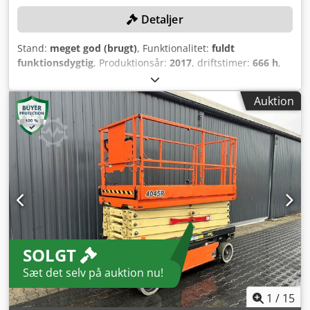
Detaljer
Stand:
meget god (brugt)
, Funktionalitet:
fuldt
funktionsdygtig
, Produktionsår:
2017
, driftstimer:
666 h
,
maskine/køretøjsnummer:
B200045457
, maksimal lastvægt:
350 kg
, arbejdshøjde:
14.000 mm
, Ingen minimumspris –
Auktion
garanteret salg til det højeste bud! Djdpfxjznuzcj Apqekr
TEKNISKE DETALJER Arbejdshøjde: 14.000 mm Maksimal
belastning: 350 kg Driftstimer: 666 timer MASKINDETALJER
Batteri Batteritype: Motive T1275 Plus Batterispænding: 12
V Batterikapacitet: 150 Ah (C20) Batterikapacitet: 120 Ah
(C5) Ekstern reference: SL16151SP
SOLGT
Sæt det selv på auktion nu!
1
/
15