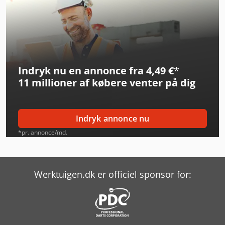
Jlg 2646Es
Jlg 3246Es
Jlg 450Aj
Indryk nu en annonce fra 4,49 €
*
Jlg 600Aj
11 millioner af købere
venter på dig
Jlg 800Aj
Jlg E300Ajp
Indryk annonce nu
Jlg E400Ajpn
*pr. annonce/md.
Jlg E450Aj
Jlg E600Jp
Werktuigen.dk er officiel sponsor for:
Jlg Ecolift
Jlg Es2632