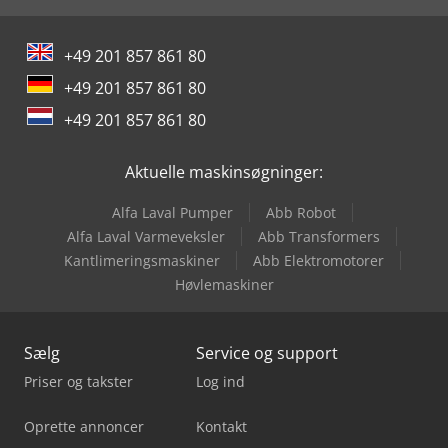
Jlg M600Jp
+49 201 857 861 80
Jlg Pecolift
+49 201 857 861 80
Jlg Sakselift
+49 201 857 861 80
Jlg T12E Plus
Aktuelle maskinsøgninger:
Jlg Teleskoplæsser
Alfa Laval Pumper
Abb Robot
Jlg Toucan T12E
Alfa Laval Varmeveksler
Abb Transformers
Kantlimeringsmaskiner
Abb Elektromotorer
Jlg X20J Plus
Høvlemaskiner
Sælg
Service og support
Priser og takster
Log ind
Oprette annoncer
Kontakt