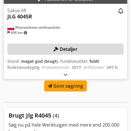
Sakse lift
JLG
4045R
Województwo wielkopolskie
696 km
Detaljer
Stand:
meget god (brugt)
, Funktionalitet:
fuldt
funktionsdygtig
, Produktionsår:
2017
, driftstimer:
497 h
,
maskine/køretøjsnummer:
B200045388
, løftekapacitet:
350
kg
, brændstoftype:
elektrisk
, batterispænding:
24 V
,
Gem søgning
arbejdshøjde:
14.000 mm
, Ingen mindstepris – garanteret
salg til højeste bud! Maskinen er i meget god stand med
kun 497 driftstimer! TEKNISKE DETALJER Løftekapacitet:
350 kg Arbejds-/løftehøjde: 14.000 mm MASKINEDETALJER
Dkedpfxjza T Srs Apqor Brændstoftype: elektrisk
Brugt Jlg R4045
(4)
Batterispænding: 24 V Ekstern reference: SL15964SP
Søg nu på hele Werktuigen med mere end 200.000