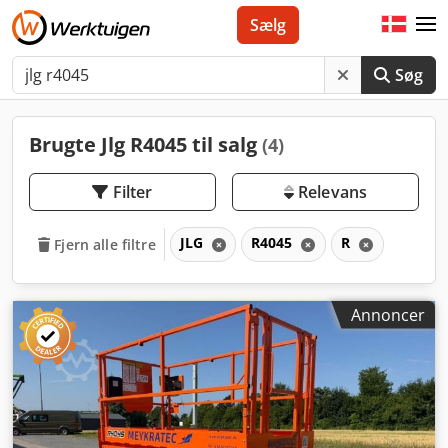
Sælg
Søg
Brugte Jlg R4045 til salg
(4)
Filter
Relevans
JLG
R4045
R
Fjern alle filtre
Annoncer