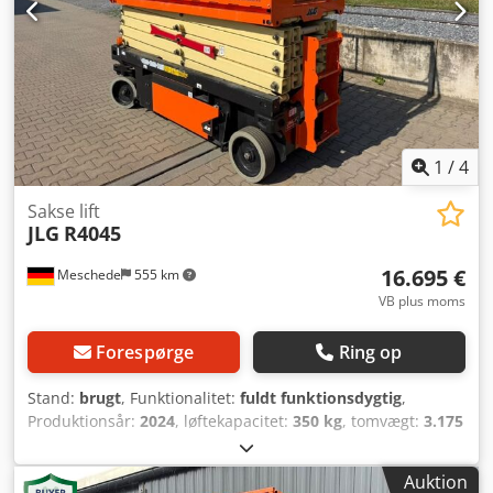
1
/
4
Sakse lift
JLG
R4045
16.695 €
Meschede
555 km
VB plus moms
Forespørge
Ring op
Stand:
brugt
, Funktionalitet:
fuldt funktionsdygtig
,
Produktionsår:
2024
, løftekapacitet:
350 kg
, tomvægt:
3.175
kg
, brændstoftype:
benzin
, samlet længde:
2.710 mm
,
drivtype:
Benzin
, konstruktionsbredde:
1.140 mm
,
Auktion
arbejdshøjde:
14.000 mm
, Saksearbejdskurv Tilstand: Klar