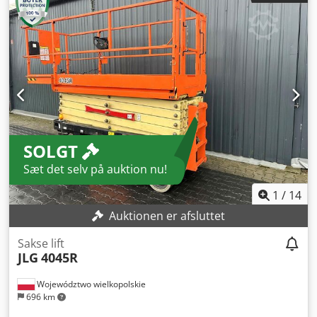
til brug og fuldt funktionsdygtig Teknisk tilstand: Meget
god Dedpfozr Aciex Apqekr Batteritype: PzS Batteriets
produktionsår: 2024
SOLGT
Sæt det selv på auktion nu!
1
/
14
Auktionen er afsluttet
Sakse lift
JLG
4045R
Województwo wielkopolskie
696 km