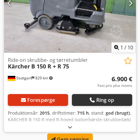
1
/
10
Ride-on skrubbe- og tørretumbler
Kärcher
B 150 R + R 75
6.900 €
Stuttgart
829 km
Fast pris plus moms
Forespørge
Ring op
Produktionsår:
2015
, driftstimer:
715 h
, stand:
god (brugt)
,
KÄRCHER B 150 R med R-hoved (valserbørste-skrubbedæk)
Selvkørende gulvvaskemaskine med siddeplads Denne
KÄRCHER B150R er fra årgang 2015, har kun 715
Gem søgning
driftstimer og er i en god overordnet stand med