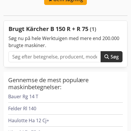
almindelige brugsspor og slidmærker, sammenligneligt
nypris 19.000,- €! Prisen er ekskl. 19% moms! - Inspektion /
prøvekørsel er muligt efter aftale Dksdoivt Hbepfx Acmor -
Forsendelse kan organiseres i hele landet,
Brugt Kärcher B 150 R + R 75
(1)
fragtomkostninger afhænger af afstanden!
Søg nu på hele Werktuigen med mere end 200.000
brugte maskiner.
Søg
Gennemse de mest populære
maskinbetegnelser:
Bauer Rg 14 T
Felder Rl 140
Haulotte Ha 12 Cj+