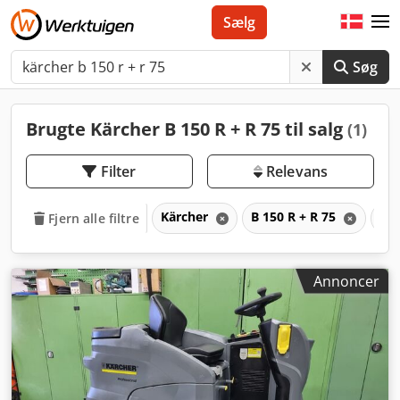
Sælg
Søg
Brugte Kärcher B 150 R + R 75 til salg
(1)
Filter
Relevans
Kärcher
B 150 R + R 75
B
Fjern alle filtre
Annoncer