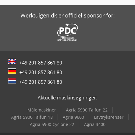
Kärcher Hds 12/14-4 St
Kärcher Hds 2000 Super
Werktuigen.dk er officiel sponsor for:
Kärcher Hds 9/18-4 M
Kärcher Højtryksrenser
Kärcher Km 75/40 W G
+49 201 857 861 80
Kärcher Mic 42
+49 201 857 861 80
Kärcher Mic 70
+49 201 857 861 80
Linde R 16
Aktuelle maskinsøgninger:
Manitou Mlt 625 75 H
Målemaskiner
Agria 5900 Taifun 22
Renault R
Agria 5900 Taifun 18
Agria 9600
Lavtryksrenser
Agria 5900 Cyclone 22
Agria 3400
Renner Riko 700/250 S-Kt