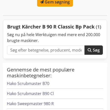
Gem søgning
2014 *Serienummer*: ..... *2. TEKNISKE SPECIFIKATIONER*
Element Detalje Arbejdsbredde 90 cm, 2 diskbørster
Kapacitet 5400 m²/t Tanke Rentvand 140 L / Spildevand 140
L Strømforsyning Nye 6V batterier 06/2026 Drifttid 3,5 til 4
timer *3. GENEREL STAND & TÆLLERE* Kontrolpunkt
Brugt Kärcher B 90 R Classic Bp Pack
(1)
Aflæsning Kommentar Timer 58 t Næsten som ny Cjdpfx
Amozbvrdegorf Batterier Nye 06/2026 Faktura medfølger
Søg nu på hele Werktuigen med mere end 200.000
Børster / Sugefod God stand 80% levetid tilbage
brugte maskiner.
Funktionsprøve OK Sug, kørsel og børstning godkendt
Søg
Gennemse de mest populære
maskinbetegnelser:
Hako Scrubmaster B70
Hako Scrubmaster B90 Cl
Hako Sweepmaster 980 R