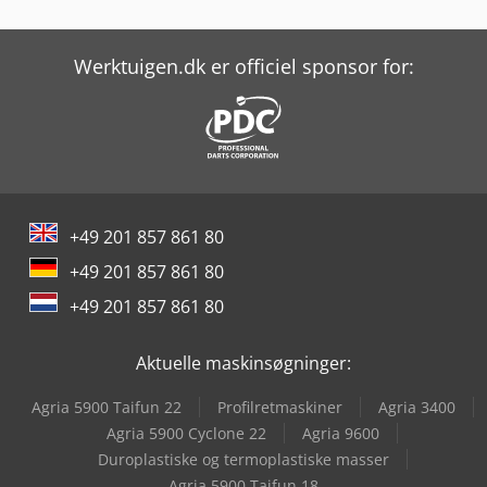
Kärcher B 60 W Bp Dose
Kärcher Hd 7/15 G
Werktuigen.dk er officiel sponsor for:
Kärcher Hds 12/14-4 St
Kärcher Hds 2000 Super
Kärcher Hds 9/18-4 M
+49 201 857 861 80
Kärcher Højtryksrenser
+49 201 857 861 80
Kärcher Km 75/40 W G
+49 201 857 861 80
Kärcher Mic 42
Aktuelle maskinsøgninger:
Kärcher Mic 70
Agria 5900 Taifun 22
Profilretmaskiner
Agria 3400
Scania P
Agria 5900 Cyclone 22
Agria 9600
Duroplastiske og termoplastiske masser
Volvo L 90
Agria 5900 Taifun 18