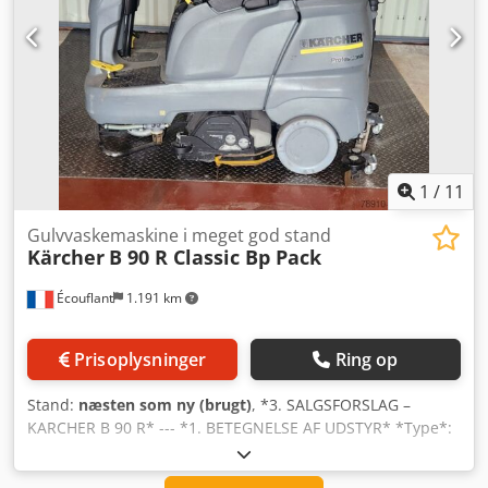
1
/
11
Gulvvaskemaskine i meget god stand
Kärcher
B 90 R Classic Bp Pack
Écouflant
1.191 km
Prisoplysninger
Ring op
Stand:
næsten som ny (brugt)
, *3. SALGSFORSLAG –
KARCHER B 90 R* --- *1. BETEGNELSE AF UDSTYR* *Type*:
Batteridrevet selvkørende gulvvasker *Mærke / Model*:
KARCHER Professional B 90 R Bp Pack *År*: Anslået 2012-