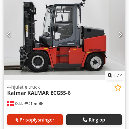
udstyrsfeatures:
Warning triangle, Dual tread, Front mud
guards
, Udstyr:
belysning
, Kalmar ECG55-6 from Uniktruck
Wheel type – Drive wheel: Supersoft Wheel type – Steering
wheel: Supersoft Wheel size – Drive wheel: 8.25-15 Wheel
size – Steering wheel: 28x9-15 Dedpfxjyuhkls Acfjkr
1
/
4
4-hjulet eltruck
Kalmar
KALMAR ECG55-6
Odder
51 km
Prisoplysninger
Ring op