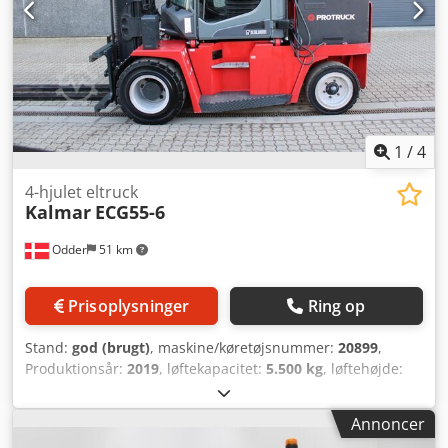
1
/
4
4-hjulet eltruck
Kalmar
ECG55-6
Odder
51 km
Prisoplysninger
Ring op
Stand:
god (brugt)
, maskine/køretøjsnummer:
20899
,
Produktionsår:
2019
, løftekapacitet:
5.500 kg
, løftehøjde:
3.770 mm
, mastetype:
duplex
, gaffelbærebredden:
150
mm
, gaffellængde:
1.200 mm
, samlet længde:
3.450 mm
,
Annoncer
samlet bredde:
2.100 mm
, driftsvægt:
9.250 kg
, yderligere