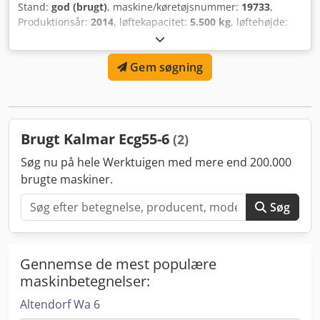
Stand:
god (brugt)
, maskine/køretøjsnummer:
19733
,
Produktionsår:
2014
, løftekapacitet:
5.500 kg
, løftehøjde:
3.520 mm
, mastetype:
duplex
, gaffelbærebredden:
150
mm
, gaffellængde:
2.400 mm
, samlet længde:
3.430 mm
,
Gem søgning
samlet bredde:
1.600 mm
, driftsvægt:
7.243 kg
, yderligere
udstyrsfeatures:
Manual sliding cabin, Rear mud guards,
Weight system, Warning triangle, Battery indicator, Front
mud guards
, Udstyr:
belysning
, Kalmar KALMAR ECG55-6
from Uniktruck Wheel type – Drive wheel: Pneumatic Wheel
Brugt Kalmar Ecg55-6
(2)
type – Steering wheel: Pneumatic Wheel size – Drive wheel:
300-15 Wheel size – Steering wheel: 225/75-15
Søg nu på hele Werktuigen med mere end 200.000
Dedeyuhibepfx Acfskr
brugte maskiner.
Søg
Gennemse de mest populære
maskinbetegnelser:
Altendorf Wa 6