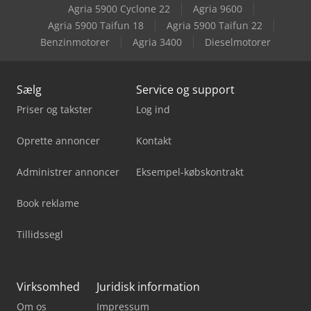
Agria 5900 Cyclone 22
Agria 9600
Volvo Fl 6
Agria 5900 Taifun 18
Agria 5900 Taifun 22
Benzinmotorer
Agria 3400
Dieselmotorer
Vw T 6
Sælg
Service og support
Priser og takster
Log ind
Oprette annoncer
Kontakt
Administrer annoncer
Eksempel-købskontrakt
Book reklame
Tillidssegl
Virksomhed
Juridisk information
Om os
Impressum