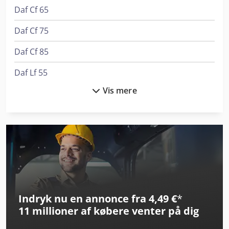
Daf Cf 65
Daf Cf 75
Daf Cf 85
Daf Lf 55
Vis mere
Dalex 3328-6
Doosan Dx140Lcr-5
Doosan Dx235Lcr-5
Doppstadt Inventhor Type 6
Ep Epl154
Indryk nu en annonce fra 4,49 €
*
Index Ms22-6
11 millioner af købere
venter på dig
Index Ms40-6