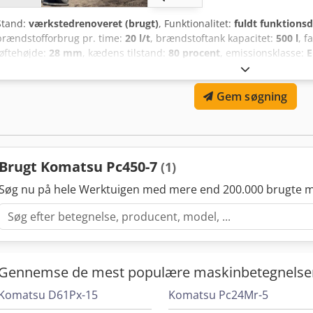
Stand:
værkstedrenoveret (brugt)
, Funktionalitet:
fuldt funktionsd
brændstofforbrug pr. time:
20 l/t
, brændstoftank kapacitet:
500 l
, f
løftehøjde:
28 mm
, kædens tilstand:
80 procent
, emissionsklasse:
E
Produktionsår:
2006
, driftstimer:
13.030 h
, maskine/køretøjsnumme
hovedbeskytter, hydraulik, hydraulisk hammer, justerbar bom, k
Gem søgning
stålkæder, vippevogn
, Komatsu PC450 højtrækkende nedrivningsm
To bom-sæt: højtræk og standard nedbrydning. To nedbrydningssak
nedrivning - Trevi Benne FR35 til sekundær nedrivning Hurtig, hydr
Vippbar førerkabine. Dcsdpfx Ageultfnjrsk
Brugt Komatsu Pc450-7
(1)
Søg nu på hele Werktuigen med mere end 200.000 brugte m
Gennemse de mest populære maskinbetegnelse
Komatsu D61Px-15
Komatsu Pc24Mr-5