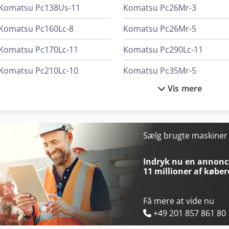
Komatsu Pc138Us-11
Komatsu Pc26Mr-3
Komatsu Pc160Lc-8
Komatsu Pc26Mr-5
Komatsu Pc170Lc-11
Komatsu Pc290Lc-11
Komatsu Pc210Lc-10
Komatsu Pc35Mr-5
Vis mere
Komatsu Pc210Lc-11
Komatsu Pc360Lc-11
Komatsu Pc210Lc-8
Komatsu Pc490Lc-11
Komatsu Pc240Lc-8
Komatsu Pc55Mr-3
Sælg brugte maskine
Komatsu Pc240Nlc-10
Komatsu Pc80Mr-3
Indryk nu en annonce
11 millioner af køber
Få mere at vide nu
+49 201 857 861 80