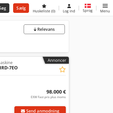
Søg
Sælg
Sprog
Huskeliste
(0)
Log ind
Menu
Relevans
Annoncer
askine
HRD-7EO
98.000 €
EXW Fast pris plus moms
Send anmodning