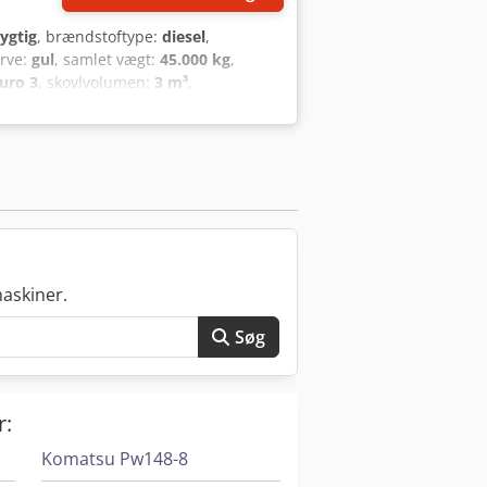
ygtig
, brændstoftype:
diesel
,
arve:
gul
, samlet vægt:
45.000 kg
,
uro 3
, skovlvolumen:
3 m³
,
r:
7004
, Udstyr:
bordincomputer,
abine, klimaanlæg, standardskovl,
askine. Maksimal arbejdshøjde: 28 m.
se: - Trevi Benne HC15ND til primær
aulisk betjent bomskifte-kobling.
askiner.
Søg
r:
Komatsu Pw148-8