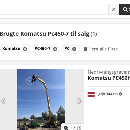
Brugte Komatsu Pc450-7 til salg
(1)
Komatsu
PC450-7
PC
Fjern alle filtre
Nedrivningsgravem
Komatsu
PC450
Rīga
904 km
1
/
15