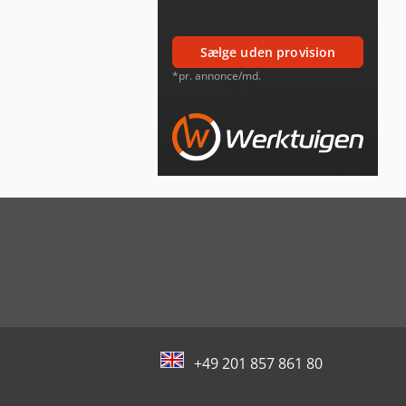
sælge uden provision
*pr. annonce/md.
+49 201 857 861 80