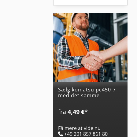
Sælg komatsu pc450-7
med det samme
fra
4,49 €
*
Få mere at vide nu
+49 201 857 861 80