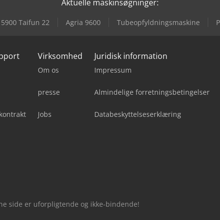
Aktuelle maskinsøgninger:
 5900 Taifun 22
Agria 9600
Tubeopfyldningsmaskine
P
upport
Virksomhed
Juridisk information
Om os
Impressum
presse
Almindelige forretningsbetingelser
kontrakt
Jobs
Databeskyttelseserklæring
nne side er uforpligtende og ikke-bindende!