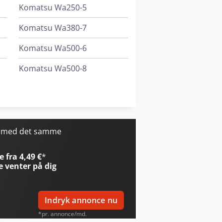
Komatsu Wa250-5
Komatsu Wa380-7
Komatsu Wa500-6
Komatsu Wa500-8
Komatsu Wa70-6
Komatsu Wa70M-8
r med det samme
 fra 4,49 €
*
e
venter på dig
Indryk annonce nu
*pr. annonce/md.