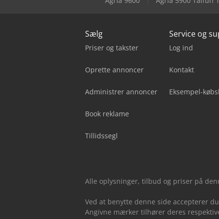
Agria 9600
Agria 5900 Taifun 
Sælg
Service og s
Priser og takster
Log ind
Oprette annoncer
Kontakt
Administrer annoncer
Eksempel-købs
Book reklame
Tillidssegl
Alle oplysninger, tilbud og priser på de
Ved at benytte denne side accepterer d
Angivne mærker tilhører deres respektive