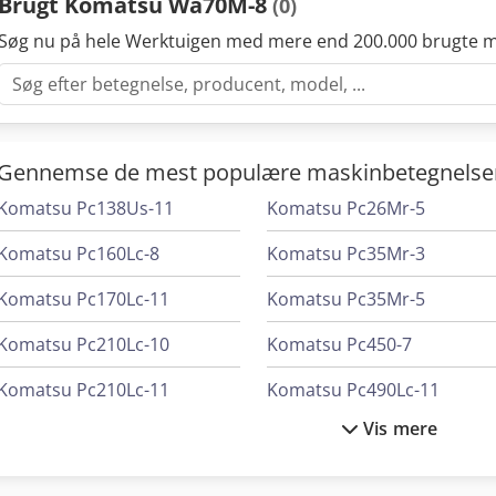
Brugt Komatsu Wa70M-8
(0)
Søg nu på hele Werktuigen med mere end 200.000 brugte m
Gennemse de mest populære maskinbetegnelse
Komatsu Pc138Us-11
Komatsu Pc26Mr-5
Komatsu Pc160Lc-8
Komatsu Pc35Mr-3
Komatsu Pc170Lc-11
Komatsu Pc35Mr-5
Komatsu Pc210Lc-10
Komatsu Pc450-7
Komatsu Pc210Lc-11
Komatsu Pc490Lc-11
Vis mere
Komatsu Pc240Lc-8
Komatsu Pc55Mr-3
Komatsu Pc240Nlc-10
Komatsu Pc80Mr-3