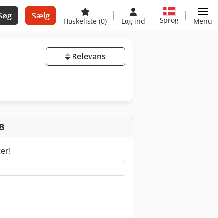
Søg
Sælg
Sprog
Huskeliste
(0)
Log ind
Menu
Relevans
8
ter!