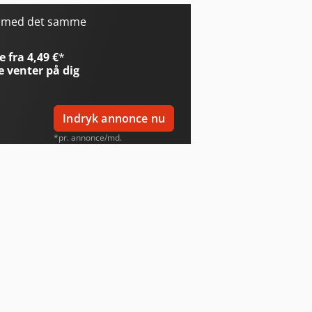
r med det samme
 fra 4,49 €
*
e
venter på dig
Indryk annonce nu
*pr. annonce/md.