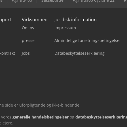
18
Agria 3400
Sakseborde
Agria 5900 Cyclone 22
R
upport
Virksomhed
Juridisk information
Om os
Impressum
presse
Almindelige forretningsbetingelser
kontrakt
Jobs
Databeskyttelseserklæring
nne side er uforpligtende og ikke-bindende!
u vores
generelle handelsbetingelser
og
databeskyttelseserklærin
 ejere.