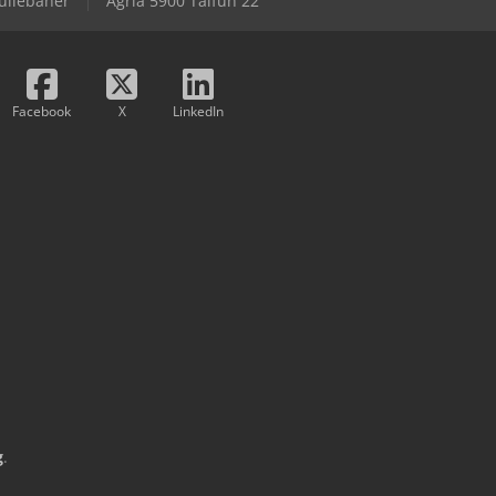
ullebaner
Agria 5900 Taifun 22
Facebook
X
LinkedIn
g
.