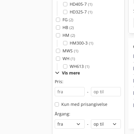
HD405-7
(1)
HD325-7
(1)
FG
(2)
HB
(2)
HM
(2)
HM300-3
(1)
MWS
(1)
WH
(1)
WH613
(1)
Vis mere
Pris:
-
Kun med prisangivelse
Årgang:
-