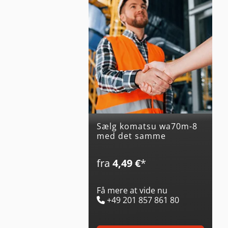
Sælg komatsu wa70m-8
med det samme
fra
4,49 €
*
Få mere at vide nu
+49 201 857 861 80