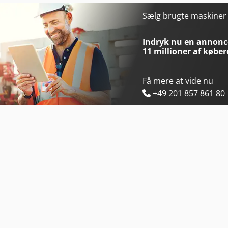
Komatsu Pc24Mr-5
Komatsu Pw148-8
Sælg brugte maskine
Komatsu Pc26Mr-3
Komatsu Pw160-8
Indryk nu en annonce
11 millioner af køber
Få mere at vide nu
+49 201 857 861 80