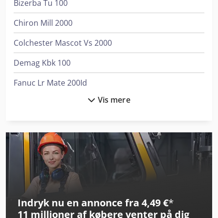
Bizerba Tu 100
Chiron Mill 2000
Colchester Mascot Vs 2000
Demag Kbk 100
Fanuc Lr Mate 200Id
Vis mere
Fanuc R-2000Ic/165F
Favretto Mb 100
Felder K 700
Felder Rl 200
Heller H 2000
Indryk nu en annonce fra 4,49 €
*
Lagun L 1400
11 millioner af købere
venter på dig