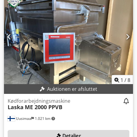
blandevinger drives af en elmotor. To laterale udløb med
hydraulisk betjente hængslede låg. Inkluderer eltavle med
kraftmoduler og betjeningspanel. Desuden medfølger en
Laska løftesøjle til fyldning af materiale i rustfri beholdere.
Dedpfsm Amctox Aigjck
1
/
8
Auktionen er afsluttet
Kødforarbejdningsmaskine
Laska
ME 2000 PPVB
Uusimaa
1.021 km
Detaljer