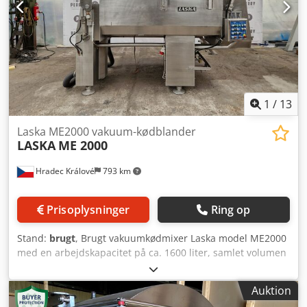
1
/
13
Laska ME2000 vakuum-kødblander
LASKA
ME 2000
Hradec Králové
793 km
Prisoplysninger
Ring op
Stand:
brugt
, Brugt vakuumkødmixer Laska model ME2000
med en arbejdskapacitet på ca. 1600 liter, samlet volumen
2000 liter. Rustfri blandekar med en længde på ca. 2000
mm, bredde 1000 mm og maksimal dybde 1000 mm,
Auktion
dækket af to hydraulisk opklappelige låg. To aksler med