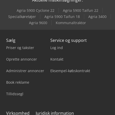
Seydelmann Au 200 Automatenwölfe
Agria 5900 Cyclone 22
Agria 5900 Taifun 22
Unicraft Sht 2000
Specialkøretøjer
Agria 5900 Taifun 18
Agria 3400
Agria 9600
Kommunaltraktor
Weima Wlk 1500
Sælg
Service og support
Priser og takster
Log ind
Oprette annoncer
Kontakt
Administrer annoncer
Eksempel-købskontrakt
Book reklame
Tillidssegl
Virksomhed
Juridisk information